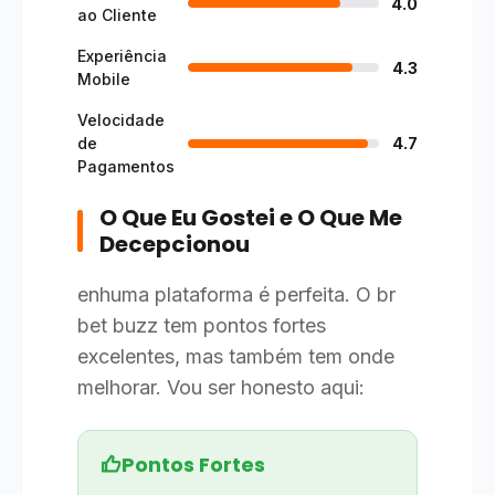
4.0
ao Cliente
Experiência
4.3
Mobile
Velocidade
de
4.7
Pagamentos
O Que Eu Gostei e O Que Me
Decepcionou
enhuma plataforma é perfeita. O br
bet buzz tem pontos fortes
excelentes, mas também tem onde
melhorar. Vou ser honesto aqui:
Pontos Fortes