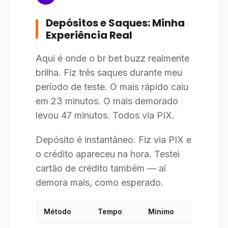
Depósitos e Saques: Minha
Experiência Real
Aqui é onde o br bet buzz realmente
brilha. Fiz três saques durante meu
período de teste. O mais rápido caiu
em 23 minutos. O mais demorado
levou 47 minutos. Todos via PIX.
Depósito é instantâneo. Fiz via PIX e
o crédito apareceu na hora. Testei
cartão de crédito também — aí
demora mais, como esperado.
Método
Tempo
Mínimo