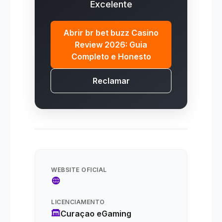
Excelente
Abrir br bet buzz Casino
Review 2026: Guia
Completo e Honesto
Reclamar
WEBSITE OFICIAL
LICENCIAMENTO
Curaçao eGaming