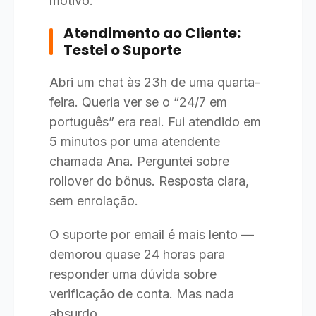
motivo.
Atendimento ao Cliente:
Testei o Suporte
Abri um chat às 23h de uma quarta-
feira. Queria ver se o “24/7 em
português” era real. Fui atendido em
5 minutos por uma atendente
chamada Ana. Perguntei sobre
rollover do bônus. Resposta clara,
sem enrolação.
O suporte por email é mais lento —
demorou quase 24 horas para
responder uma dúvida sobre
verificação de conta. Mas nada
absurdo.