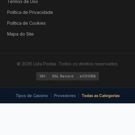
Termos de Uso
Política de Privacidade
Política de Cookies
Mapa do Site
© 2026 Lista Postas. Todos os direitos reservados.
18+
SSL Secure
eCOGRA
Tipos de Cassino
|
Provedores
|
Todas as Categorias