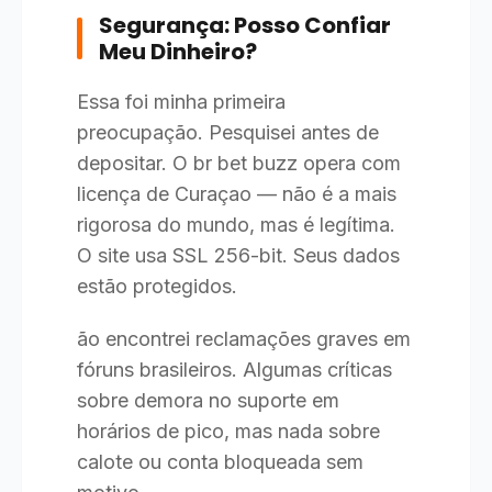
Segurança: Posso Confiar
Meu Dinheiro?
Essa foi minha primeira
preocupação. Pesquisei antes de
depositar. O br bet buzz opera com
licença de Curaçao — não é a mais
rigorosa do mundo, mas é legítima.
O site usa SSL 256-bit. Seus dados
estão protegidos.
ão encontrei reclamações graves em
fóruns brasileiros. Algumas críticas
sobre demora no suporte em
horários de pico, mas nada sobre
calote ou conta bloqueada sem