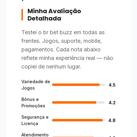
Minha Avaliação
Detalhada
Testei o br bet buzz em todas as
frentes. Jogos, suporte, mobile,
pagamentos. Cada nota abaixo
reflete minha experiência real — não
copiei de nenhum lugar.
Variedade de
4.5
Jogos
Bônus e
4.2
Promoções
Segurança e
4.8
Licença
Atendimento