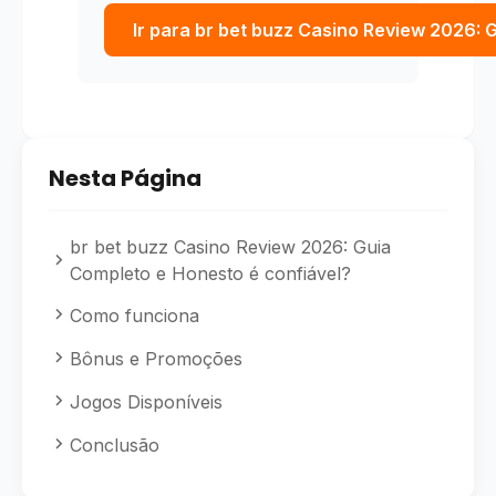
Ir para br bet buzz Casino Review 2026:
Nesta Página
br bet buzz Casino Review 2026: Guia
Completo e Honesto é confiável?
Como funciona
Bônus e Promoções
Jogos Disponíveis
Conclusão