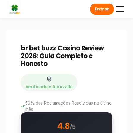
Entrar
br bet buzz Casino Review
2026: Guia Completo e
Honesto
Verificado e Aprovado
50% das Reclamações Resolvidas no último
mês
4.8
/5