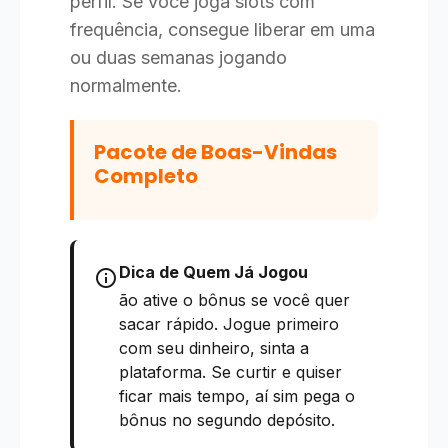
perfil. Se você joga slots com
frequência, consegue liberar em uma
ou duas semanas jogando
normalmente.
Pacote de Boas-Vindas
Completo
Dica de Quem Já Jogou
ão ative o bônus se você quer
sacar rápido. Jogue primeiro
com seu dinheiro, sinta a
plataforma. Se curtir e quiser
ficar mais tempo, aí sim pega o
bônus no segundo depósito.