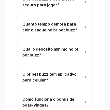
seguro para jogar?
Quanto tempo demora para
cair o saque no br bet buzz?
Qual o depósito mínimo no br
bet buzz?
O br bet buzz tem aplicativo
para celular?
Como funciona o bônus de
boas-vindas?