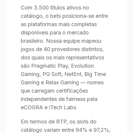
Com 3.500 títulos ativos no
catálogo, o bets posiciona-se entre
as plataformas mais completas
disponíveis para o mercado
brasileiro. Nossa equipe mapeou
jogos de 40 provedores distintos,
dos quais os mais representativos
são Pragmatic Play, Evolution
Gaming, PG Soft, NetEnt, Big Time
Gaming e Relax Gaming — nomes
que carregam certificações
independentes de fairness pela
eCOGRA e iTech Labs.
Em termos de RTP, os slots do
catálogo variam entre 94% e 97,2%,