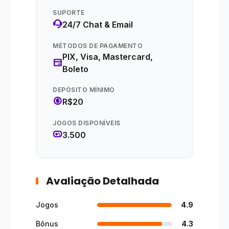
SUPORTE
24/7 Chat & Email
MÉTODOS DE PAGAMENTO
PIX, Visa, Mastercard,
Boleto
DEPÓSITO MÍNIMO
R$20
JOGOS DISPONÍVEIS
3.500
Avaliação Detalhada
Jogos
4.9
Bônus
4.3