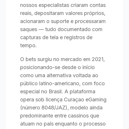
nossos especialistas criaram contas
reais, depositaram valores próprios,
acionaram o suporte e processaram
saques — tudo documentado com
capturas de tela e registros de
tempo.
O bets surgiu no mercado em 2021,
posicionando-se desde o início
como uma alternativa voltada ao
público latino-americano, com foco
especial no Brasil. A plataforma
opera sob licença Curaçao eGaming
(número 8048/JAZ), modelo ainda
predominante entre cassinos que
atuam no país enquanto o processo