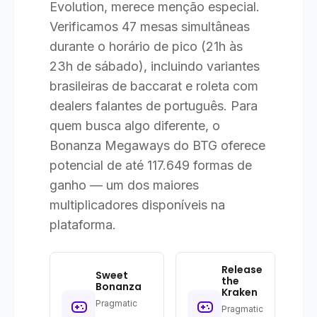
Evolution, merece menção especial.
Verificamos 47 mesas simultâneas
durante o horário de pico (21h às
23h de sábado), incluindo variantes
brasileiras de baccarat e roleta com
dealers falantes de português. Para
quem busca algo diferente, o
Bonanza Megaways do BTG oferece
potencial de até 117.649 formas de
ganho — um dos maiores
multiplicadores disponíveis na
plataforma.
Release
Sweet
the
Bonanza
Kraken
Pragmatic
Pragmatic