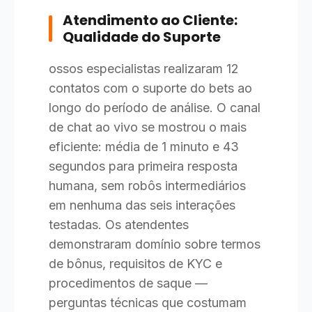
Atendimento ao Cliente:
Qualidade do Suporte
ossos especialistas realizaram 12
contatos com o suporte do bets ao
longo do período de análise. O canal
de chat ao vivo se mostrou o mais
eficiente: média de 1 minuto e 43
segundos para primeira resposta
humana, sem robôs intermediários
em nenhuma das seis interações
testadas. Os atendentes
demonstraram domínio sobre termos
de bônus, requisitos de KYC e
procedimentos de saque —
perguntas técnicas que costumam