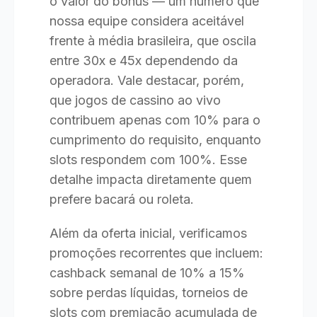
o valor do bônus — um número que
nossa equipe considera aceitável
frente à média brasileira, que oscila
entre 30x e 45x dependendo da
operadora. Vale destacar, porém,
que jogos de cassino ao vivo
contribuem apenas com 10% para o
cumprimento do requisito, enquanto
slots respondem com 100%. Esse
detalhe impacta diretamente quem
prefere bacará ou roleta.
Além da oferta inicial, verificamos
promoções recorrentes que incluem:
cashback semanal de 10% a 15%
sobre perdas líquidas, torneios de
slots com premiação acumulada de