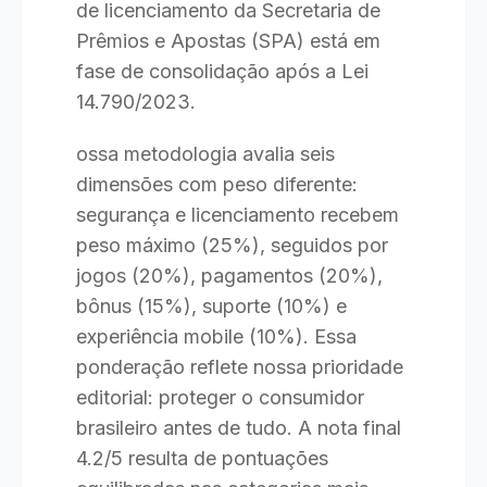
de licenciamento da Secretaria de
Prêmios e Apostas (SPA) está em
fase de consolidação após a Lei
14.790/2023.
ossa metodologia avalia seis
dimensões com peso diferente:
segurança e licenciamento recebem
peso máximo (25%), seguidos por
jogos (20%), pagamentos (20%),
bônus (15%), suporte (10%) e
experiência mobile (10%). Essa
ponderação reflete nossa prioridade
editorial: proteger o consumidor
brasileiro antes de tudo. A nota final
4.2/5 resulta de pontuações