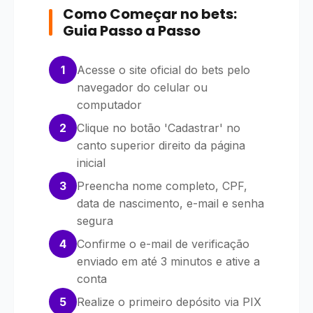
Como Começar no bets:
Guia Passo a Passo
1
Acesse o site oficial do bets pelo
navegador do celular ou
computador
2
Clique no botão 'Cadastrar' no
canto superior direito da página
inicial
3
Preencha nome completo, CPF,
data de nascimento, e-mail e senha
segura
4
Confirme o e-mail de verificação
enviado em até 3 minutos e ative a
conta
5
Realize o primeiro depósito via PIX