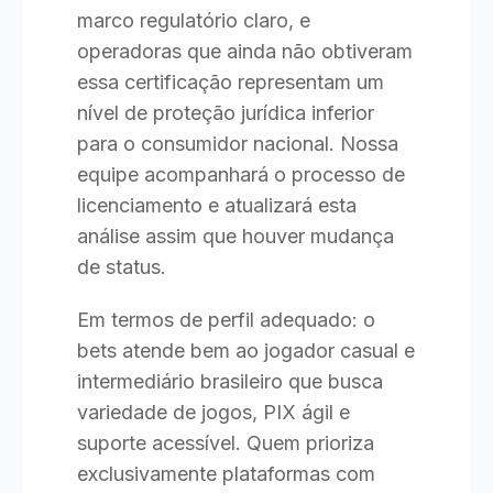
marco regulatório claro, e
operadoras que ainda não obtiveram
essa certificação representam um
nível de proteção jurídica inferior
para o consumidor nacional. Nossa
equipe acompanhará o processo de
licenciamento e atualizará esta
análise assim que houver mudança
de status.
Em termos de perfil adequado: o
bets atende bem ao jogador casual e
intermediário brasileiro que busca
variedade de jogos, PIX ágil e
suporte acessível. Quem prioriza
exclusivamente plataformas com