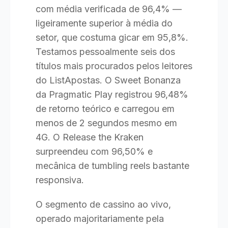
com média verificada de 96,4% —
ligeiramente superior à média do
setor, que costuma gicar em 95,8%.
Testamos pessoalmente seis dos
títulos mais procurados pelos leitores
do ListApostas. O Sweet Bonanza
da Pragmatic Play registrou 96,48%
de retorno teórico e carregou em
menos de 2 segundos mesmo em
4G. O Release the Kraken
surpreendeu com 96,50% e
mecânica de tumbling reels bastante
responsiva.
O segmento de cassino ao vivo,
operado majoritariamente pela