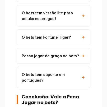
O bets tem versão lite para
celulares antigos?
O bets tem Fortune Tiger?
Posso jogar de graça no bets?
O bets tem suporte em
português?
Conclusão: Vale a Pena
Jogar no bets?