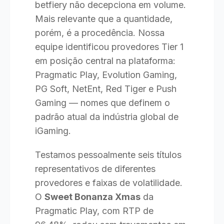
betfiery não decepciona em volume.
Mais relevante que a quantidade,
porém, é a procedência. Nossa
equipe identificou provedores Tier 1
em posição central na plataforma:
Pragmatic Play, Evolution Gaming,
PG Soft, NetEnt, Red Tiger e Push
Gaming — nomes que definem o
padrão atual da indústria global de
iGaming.
Testamos pessoalmente seis títulos
representativos de diferentes
provedores e faixas de volatilidade.
O
Sweet Bonanza Xmas
da
Pragmatic Play, com RTP de