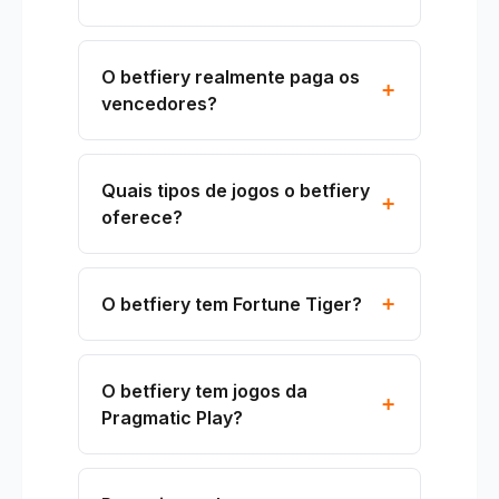
O betfiery realmente paga os
vencedores?
Quais tipos de jogos o betfiery
oferece?
O betfiery tem Fortune Tiger?
O betfiery tem jogos da
Pragmatic Play?