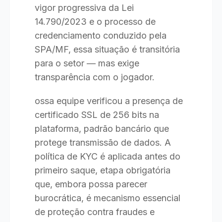
vigor progressiva da Lei
14.790/2023 e o processo de
credenciamento conduzido pela
SPA/MF, essa situação é transitória
para o setor — mas exige
transparência com o jogador.
ossa equipe verificou a presença de
certificado SSL de 256 bits na
plataforma, padrão bancário que
protege transmissão de dados. A
política de KYC é aplicada antes do
primeiro saque, etapa obrigatória
que, embora possa parecer
burocrática, é mecanismo essencial
de proteção contra fraudes e