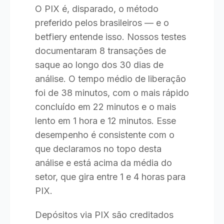
O PIX é, disparado, o método
preferido pelos brasileiros — e o
betfiery entende isso. Nossos testes
documentaram 8 transações de
saque ao longo dos 30 dias de
análise. O tempo médio de liberação
foi de 38 minutos, com o mais rápido
concluído em 22 minutos e o mais
lento em 1 hora e 12 minutos. Esse
desempenho é consistente com o
que declaramos no topo desta
análise e está acima da média do
setor, que gira entre 1 e 4 horas para
PIX.
Depósitos via PIX são creditados