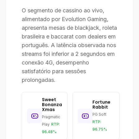
O segmento de cassino ao vivo,
alimentado por Evolution Gaming,
apresenta mesas de blackjack, roleta
brasileira e baccarat com dealers em
português. A latência observada nos
streams foi inferior a 2 segundos em
conexão 4G, desempenho
satisfatório para sessões
prolongadas.
Sweet
Fortune
Bonanza
Rabbit
Xmas
PG Soft
Pragmatic
RTP:
Play
RTP:
96.75%
96.48%