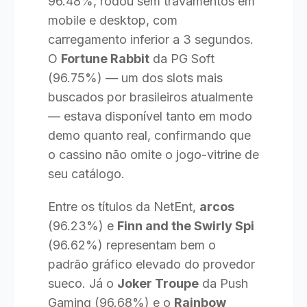
96.48%, rodou sem travamentos em
mobile e desktop, com
carregamento inferior a 3 segundos.
O
Fortune Rabbit
da PG Soft
(96.75%) — um dos slots mais
buscados por brasileiros atualmente
— estava disponível tanto em modo
demo quanto real, confirmando que
o cassino não omite o jogo-vitrine de
seu catálogo.
Entre os títulos da NetEnt,
arcos
(96.23%) e
Finn and the Swirly Spi
(96.62%) representam bem o
padrão gráfico elevado do provedor
sueco. Já o
Joker Troupe
da Push
Gaming (96.68%) e o
Rainbow