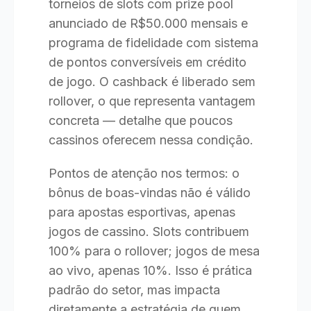
torneios de slots com prize pool
anunciado de R$50.000 mensais e
programa de fidelidade com sistema
de pontos conversíveis em crédito
de jogo. O cashback é liberado sem
rollover, o que representa vantagem
concreta — detalhe que poucos
cassinos oferecem nessa condição.
Pontos de atenção nos termos: o
bônus de boas-vindas não é válido
para apostas esportivas, apenas
jogos de cassino. Slots contribuem
100% para o rollover; jogos de mesa
ao vivo, apenas 10%. Isso é prática
padrão do setor, mas impacta
diretamente a estratégia de quem