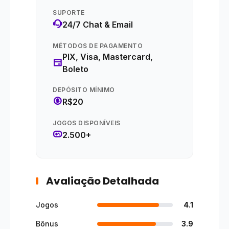
SUPORTE
24/7 Chat & Email
MÉTODOS DE PAGAMENTO
PIX, Visa, Mastercard,
Boleto
DEPÓSITO MÍNIMO
R$20
JOGOS DISPONÍVEIS
2.500+
Avaliação Detalhada
Jogos
4.1
Bônus
3.9