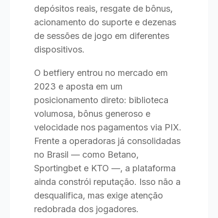
depósitos reais, resgate de bônus,
acionamento do suporte e dezenas
de sessões de jogo em diferentes
dispositivos.
O betfiery entrou no mercado em
2023 e aposta em um
posicionamento direto: biblioteca
volumosa, bônus generoso e
velocidade nos pagamentos via PIX.
Frente a operadoras já consolidadas
no Brasil — como Betano,
Sportingbet e KTO —, a plataforma
ainda constrói reputação. Isso não a
desqualifica, mas exige atenção
redobrada dos jogadores.