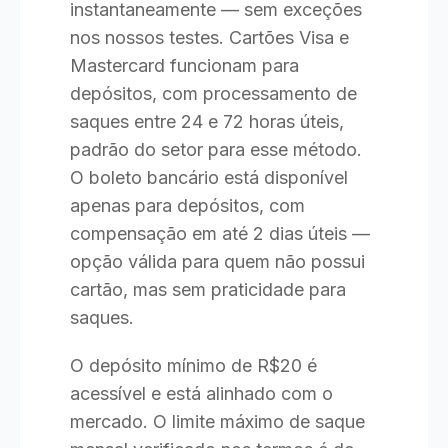
instantaneamente — sem exceções
nos nossos testes. Cartões Visa e
Mastercard funcionam para
depósitos, com processamento de
saques entre 24 e 72 horas úteis,
padrão do setor para esse método.
O boleto bancário está disponível
apenas para depósitos, com
compensação em até 2 dias úteis —
opção válida para quem não possui
cartão, mas sem praticidade para
saques.
O depósito mínimo de R$20 é
acessível e está alinhado com o
mercado. O limite máximo de saque