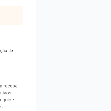
a
ição de
ia recebe
ativos
 equipe
es