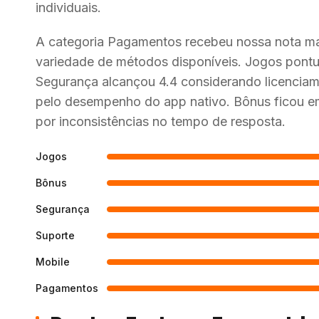
individuais.
A categoria Pagamentos recebeu nossa nota mai
variedade de métodos disponíveis. Jogos pontu
Segurança alcançou 4.4 considerando licenciame
pelo desempenho do app nativo. Bônus ficou em 
por inconsistências no tempo de resposta.
Jogos
Bônus
Segurança
Suporte
Mobile
Pagamentos