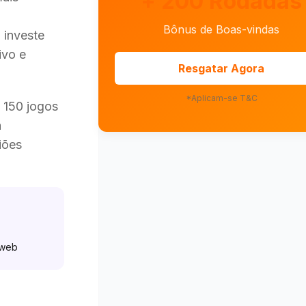
+ 200 Rodadas
Bônus de Boas-vindas
 investe
ivo e
Resgatar Agora
*Aplicam-se T&C
e 150 jogos
a
iões
 web