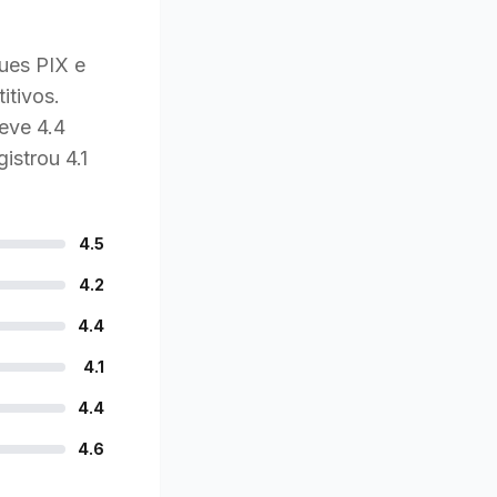
ues PIX e
itivos.
eve 4.4
istrou 4.1
4.5
4.2
4.4
4.1
4.4
4.6