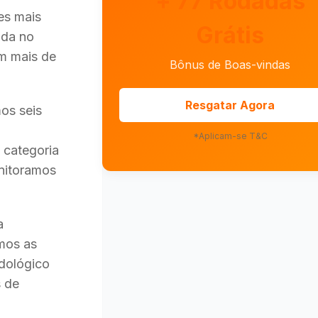
+ 77 Rodadas
es mais
Grátis
ada no
om mais de
Bônus de Boas-vindas
Resgatar Agora
mos seis
*Aplicam-se T&C
 categoria
nitoramos
a
amos as
odológico
s de