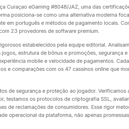
ça Curaçao eGaming #8048/JAZ, uma das certificaçõ
aforma posiciona-se como uma alternativa moderna foc
mente em português e métodos de pagamento locais. C
a com 23 provedores de software premium.
rigorosos estabelecidos pela equipe editorial. Analisa
os jogos, estrutura de bônus e promoções, segurança e
, experiência mobile e velocidade de pagamentos. Cada
icos e comparações com os 47 cassinos online que mo
ctos de segurança e proteção ao jogador. Verificamos 
or, testamos os protocolos de criptografia SSL, avali
ases de reclamações de consumidores. Esse rigor met
dade operacional da plataforma, não apenas promessa