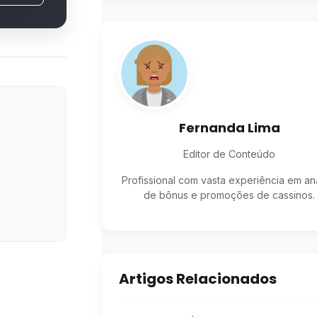
Fernanda Lima
Editor de Conteúdo
Profissional com vasta experiência em an
de bônus e promoções de cassinos.
Artigos Relacionados