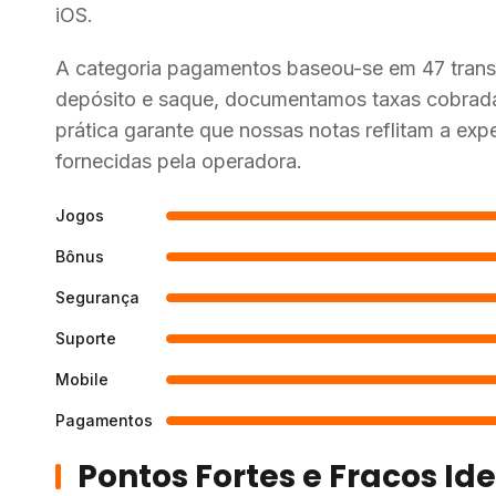
iOS.
A categoria pagamentos baseou-se em 47 trans
depósito e saque, documentamos taxas cobrada
prática garante que nossas notas reflitam a exp
fornecidas pela operadora.
Jogos
Bônus
Segurança
Suporte
Mobile
Pagamentos
Pontos Fortes e Fracos Id