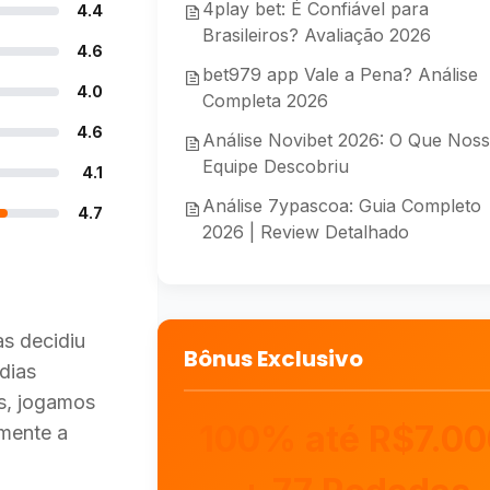
4play bet: É Confiável para
4.4
Brasileiros? Avaliação 2026
4.6
bet979 app Vale a Pena? Análise
4.0
Completa 2026
4.6
Análise Novibet 2026: O Que Nos
Equipe Descobriu
4.1
Análise 7ypascoa: Guia Completo
4.7
2026 | Review Detalhado
s decidiu
Bônus Exclusivo
 dias
s, jogamos
100% até R$7.0
amente a