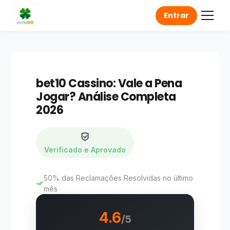
Entrar
bet10 Cassino: Vale a Pena
Jogar? Análise Completa
2026
Verificado e Aprovado
50% das Reclamações Resolvidas no último
mês
4.6
/5