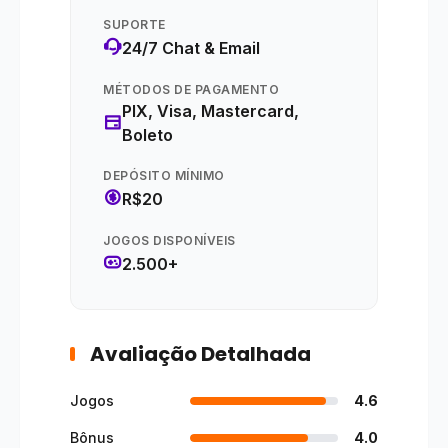
SUPORTE
24/7 Chat & Email
MÉTODOS DE PAGAMENTO
PIX, Visa, Mastercard,
Boleto
DEPÓSITO MÍNIMO
R$20
JOGOS DISPONÍVEIS
2.500+
Avaliação Detalhada
Jogos
4.6
Bônus
4.0