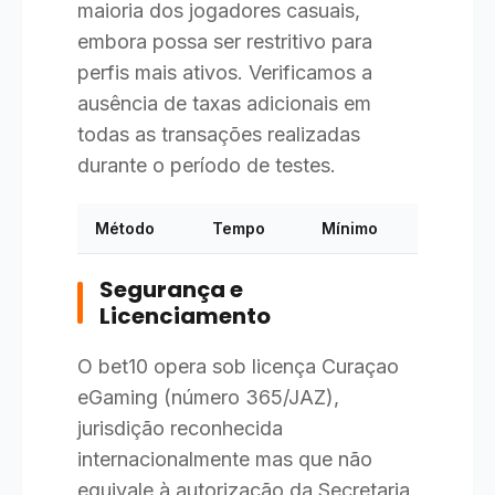
maioria dos jogadores casuais,
embora possa ser restritivo para
perfis mais ativos. Verificamos a
ausência de taxas adicionais em
todas as transações realizadas
durante o período de testes.
Método
Tempo
Mínimo
Segurança e
Licenciamento
O bet10 opera sob licença Curaçao
eGaming (número 365/JAZ),
jurisdição reconhecida
internacionalmente mas que não
equivale à autorização da Secretaria