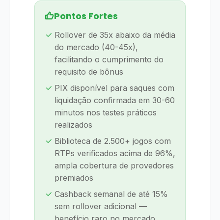
Pontos Fortes
Rollover de 35x abaixo da média
do mercado (40-45x),
facilitando o cumprimento do
requisito de bônus
PIX disponível para saques com
liquidação confirmada em 30-60
minutos nos testes práticos
realizados
Biblioteca de 2.500+ jogos com
RTPs verificados acima de 96%,
ampla cobertura de provedores
premiados
Cashback semanal de até 15%
sem rollover adicional —
benefício raro no mercado