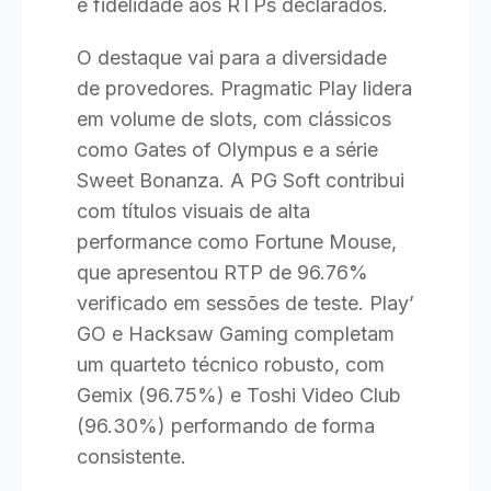
e fidelidade aos RTPs declarados.
O destaque vai para a diversidade
de provedores. Pragmatic Play lidera
em volume de slots, com clássicos
como Gates of Olympus e a série
Sweet Bonanza. A PG Soft contribui
com títulos visuais de alta
performance como Fortune Mouse,
que apresentou RTP de 96.76%
verificado em sessões de teste. Play’
GO e Hacksaw Gaming completam
um quarteto técnico robusto, com
Gemix (96.75%) e Toshi Video Club
(96.30%) performando de forma
consistente.