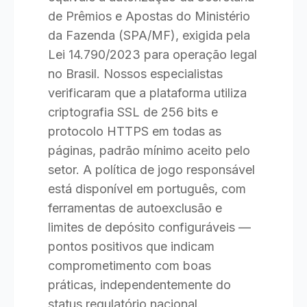
de Prêmios e Apostas do Ministério
da Fazenda (SPA/MF), exigida pela
Lei 14.790/2023 para operação legal
no Brasil. Nossos especialistas
verificaram que a plataforma utiliza
criptografia SSL de 256 bits e
protocolo HTTPS em todas as
páginas, padrão mínimo aceito pelo
setor. A política de jogo responsável
está disponível em português, com
ferramentas de autoexclusão e
limites de depósito configuráveis —
pontos positivos que indicam
comprometimento com boas
práticas, independentemente do
status regulatório nacional.