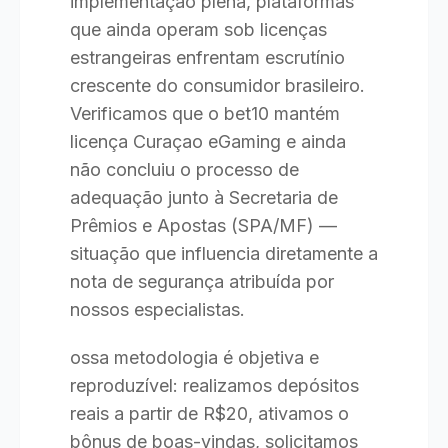
implementação plena, plataformas
que ainda operam sob licenças
estrangeiras enfrentam escrutínio
crescente do consumidor brasileiro.
Verificamos que o bet10 mantém
licença Curaçao eGaming e ainda
não concluiu o processo de
adequação junto à Secretaria de
Prêmios e Apostas (SPA/MF) —
situação que influencia diretamente a
nota de segurança atribuída por
nossos especialistas.
ossa metodologia é objetiva e
reproduzível: realizamos depósitos
reais a partir de R$20, ativamos o
bônus de boas-vindas, solicitamos