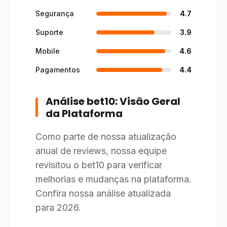
Segurança
4.7
Suporte
3.9
Mobile
4.6
Pagamentos
4.4
Análise bet10: Visão Geral
da Plataforma
Como parte de nossa atualização
anual de reviews, nossa equipe
revisitou o bet10 para verificar
melhorias e mudanças na plataforma.
Confira nossa análise atualizada
para 2026.