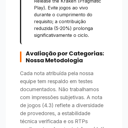
Release the Kraken (Pragmatic
Play). Evite jogos ao vivo
durante o cumprimento do
requisito; a contribuição
reduzida (5-20%) prolonga
significativamente o ciclo.
Avaliação por Categorias:
Nossa Metodologia
Cada nota atribuída pela nossa
equipe tem respaldo em testes
documentados. Não trabalhamos
com impressões subjetivas. A nota
de jogos (4.3) reflete a diversidade
de provedores, a estabilidade
técnica verificada e os RTPs