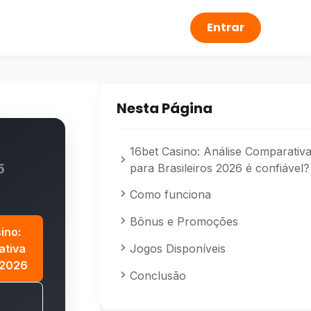
Entrar
Nesta Página
16bet Casino: Análise Comparativ
5
para Brasileiros 2026 é confiável?
Como funciona
Bônus e Promoções
ino:
Jogos Disponíveis
ativa
 2026
Conclusão