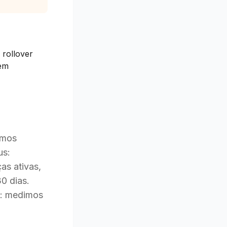
 rollover
 em
amos
us:
as ativas,
30 dias.
s: medimos