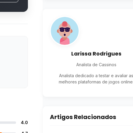
Larissa Rodrigues
Analista de Cassinos
Analista dedicado a testar e avaliar a
melhores plataformas de jogos online
Artigos Relacionados
4.0