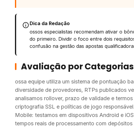
Dica da Redação
ossos especialistas recomendam ativar o bônu
do primeiro. Dividir o foco entre dois requisit
confusão na gestão das apostas qualificadora
Avaliação por Categorias
ossa equipe utiliza um sistema de pontuação bas
diversidade de provedores, RTPs publicados ve
analisamos rollover, prazo de validade e termos
criptografia SSL e políticas de jogo responsável
Mobile: testamos em dispositivos Android e i
tempos reais de processamento com depósitos e