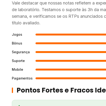
Vale destacar que nossas notas refletem a exper
de laboratório. Testamos o suporte às 3h da ma
semana, e verificamos se os RTPs anunciados 
título avaliado.
Jogos
Bônus
Segurança
Suporte
Mobile
Pagamentos
Pontos Fortes e Fracos Id