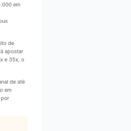
$2.000 em
mpus
ito de
rá apostar
x e 35x, o
nal de até
ão em
 por