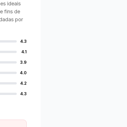
es ideais
e fins de
dadas por
4.3
4.1
3.9
4.0
4.2
4.3