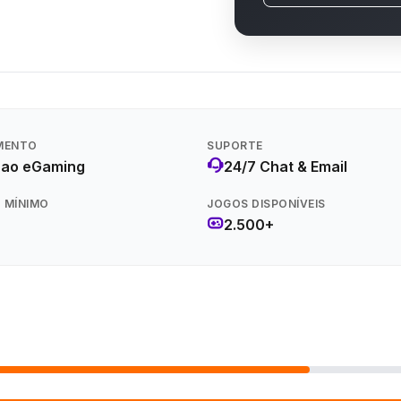
MENTO
SUPORTE
ao eGaming
24/7 Chat & Email
 MÍNIMO
JOGOS DISPONÍVEIS
2.500+