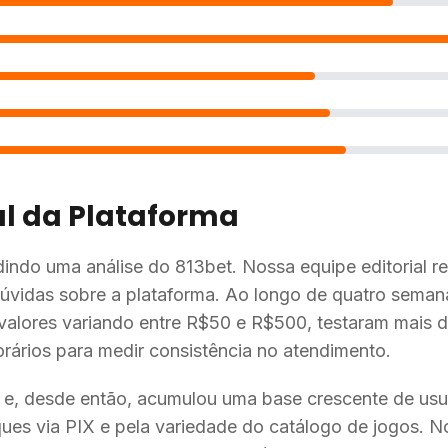
al da Plataforma
indo uma análise do 813bet. Nossa equipe editorial re
 dúvidas sobre a plataforma. Ao longo de quatro seman
m valores variando entre R$50 e R$500, testaram mais 
orários para medir consistência no atendimento.
 e, desde então, acumulou uma base crescente de usu
ques via PIX e pela variedade do catálogo de jogos. N