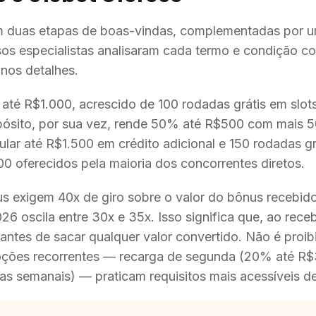
 em duas etapas de boas-vindas, complementadas por 
sos especialistas analisaram cada termo e condição 
nos detalhes.
 até R$1.000, acrescido de 100 rodadas grátis em slot
pósito, por sua vez, rende 50% até R$500 com mais 5
ar até R$1.500 em crédito adicional e 150 rodadas g
0 oferecidos pela maioria dos concorrentes diretos.
s exigem 40x de giro sobre o valor do bônus recebido
026 oscila entre 30x e 35x. Isso significa que, ao rec
ntes de sacar qualquer valor convertido. Não é proib
moções recorrentes — recarga de segunda (20% até R$
as semanais) — praticam requisitos mais acessíveis de