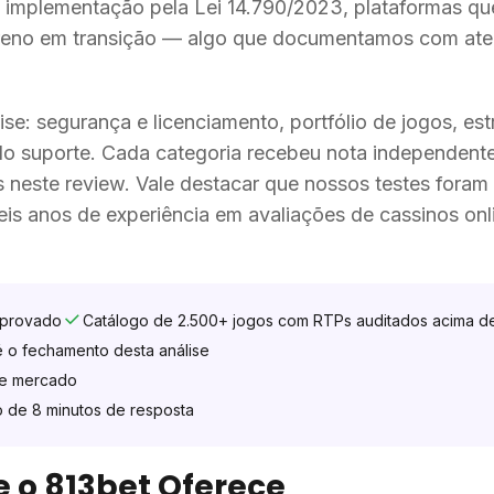
a implementação pela Lei 14.790/2023, plataformas qu
reno em transição — algo que documentamos com at
e: segurança e licenciamento, portfólio de jogos, est
do suporte. Cada categoria recebeu nota independente
neste review. Vale destacar que nossos testes foram 
eis anos de experiência em avaliações de cassinos onl
aprovado
Catálogo de 2.500+ jogos com RTPs auditados acima 
 o fechamento desta análise
de mercado
 de 8 minutos de resposta
 o 813bet Oferece