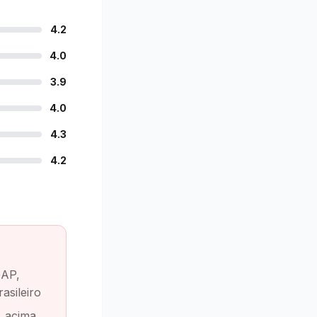
4.2
4.0
3.9
4.0
4.3
4.2
GAP,
asileiro
, acima