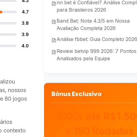
4.3
nn bet é Confiável? Análise Compl
para Brasileiros 2026
4.7
Band Bet: Nota 4.3/5 em Nossa
3.8
Avaliação Completa 2026
3.9
Análise fbbet: Guia Completo 202
4.0
Review betvip 999 2026: 7 Pontos
Analisados pela Equipe
alizou
as, nossos
Bônus Exclusivo
de 80 jogos
100% até R$1.50
ários
+ 150 Rodadas
o contexto