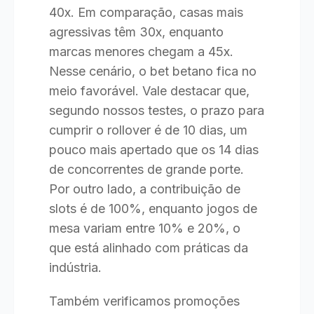
40x. Em comparação, casas mais
agressivas têm 30x, enquanto
marcas menores chegam a 45x.
Nesse cenário, o bet betano fica no
meio favorável. Vale destacar que,
segundo nossos testes, o prazo para
cumprir o rollover é de 10 dias, um
pouco mais apertado que os 14 dias
de concorrentes de grande porte.
Por outro lado, a contribuição de
slots é de 100%, enquanto jogos de
mesa variam entre 10% e 20%, o
que está alinhado com práticas da
indústria.
Também verificamos promoções