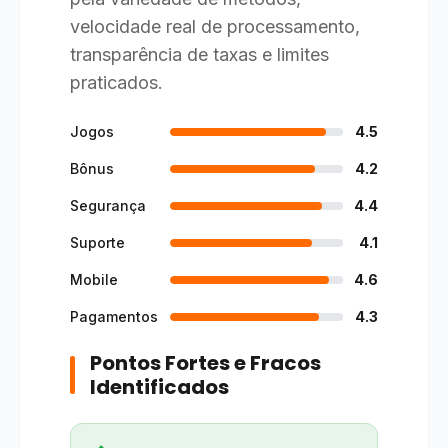
velocidade real de processamento,
transparência de taxas e limites
praticados.
Jogos
4.5
Bônus
4.2
Segurança
4.4
Suporte
4.1
Mobile
4.6
Pagamentos
4.3
Pontos Fortes e Fracos
Identificados