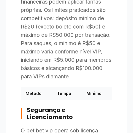
financeiras podem aplicar tarifas
próprias. Os limites praticados são
competitivos: depósito mínimo de
R$20 (exceto boleto com R$50) e
máximo de R$50.000 por transação.
Para saques, o mínimo é R$50 e
máximo varia conforme nível VIP,
iniciando em R$5.000 para membros
básicos e alcançando R$100.000
para VIPs diamante.
Método
Tempo
Mínimo
Segurança e
Licenciamento
O bet bet vip opera sob licença