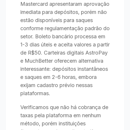
Mastercard apresentaram aprovação
imediata para depósitos, porém não
estão disponíveis para saques
conforme regulamentação padrão do
setor. Boleto bancário processa em
1-3 dias úteis e aceita valores a partir
de R$50. Carteiras digitais AstroPay
e MuchBetter oferecem alternativa
interessante: depósitos instantâneos
e saques em 2-6 horas, embora
exijam cadastro prévio nessas
plataformas.
Verificamos que não há cobrança de
taxas pela plataforma em nenhum
método, porém instituições