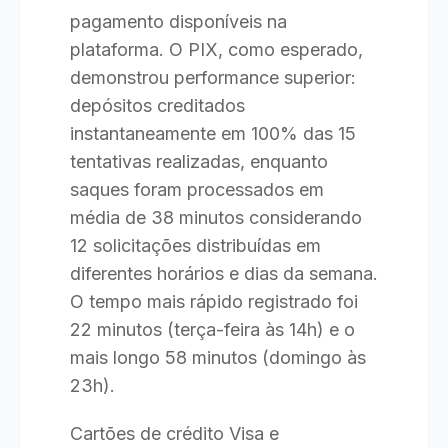
pagamento disponíveis na
plataforma. O PIX, como esperado,
demonstrou performance superior:
depósitos creditados
instantaneamente em 100% das 15
tentativas realizadas, enquanto
saques foram processados em
média de 38 minutos considerando
12 solicitações distribuídas em
diferentes horários e dias da semana.
O tempo mais rápido registrado foi
22 minutos (terça-feira às 14h) e o
mais longo 58 minutos (domingo às
23h).
Cartões de crédito Visa e