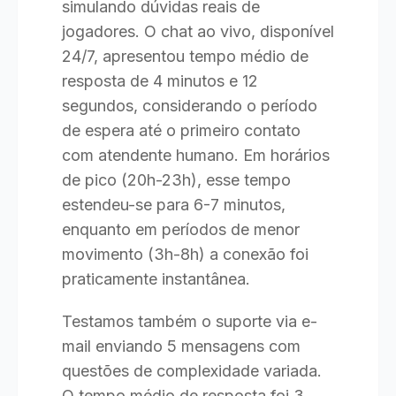
simulando dúvidas reais de
jogadores. O chat ao vivo, disponível
24/7, apresentou tempo médio de
resposta de 4 minutos e 12
segundos, considerando o período
de espera até o primeiro contato
com atendente humano. Em horários
de pico (20h-23h), esse tempo
estendeu-se para 6-7 minutos,
enquanto em períodos de menor
movimento (3h-8h) a conexão foi
praticamente instantânea.
Testamos também o suporte via e-
mail enviando 5 mensagens com
questões de complexidade variada.
O tempo médio de resposta foi 3