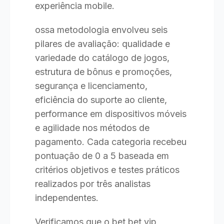
experiência mobile.
ossa metodologia envolveu seis
pilares de avaliação: qualidade e
variedade do catálogo de jogos,
estrutura de bônus e promoções,
segurança e licenciamento,
eficiência do suporte ao cliente,
performance em dispositivos móveis
e agilidade nos métodos de
pagamento. Cada categoria recebeu
pontuação de 0 a 5 baseada em
critérios objetivos e testes práticos
realizados por três analistas
independentes.
Verificamos que o bet bet vip