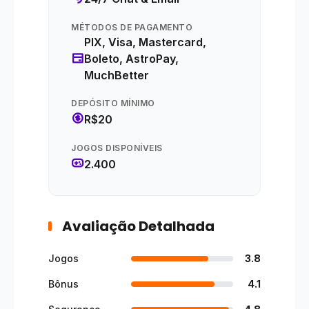
MÉTODOS DE PAGAMENTO
PIX, Visa, Mastercard,
Boleto, AstroPay,
MuchBetter
DEPÓSITO MÍNIMO
R$20
JOGOS DISPONÍVEIS
2.400
Avaliação Detalhada
Jogos
3.8
Bônus
4.1