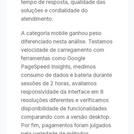
tempo de resposta, qualidade das
soluções e cordialidade do
atendimento.
A categoria mobile ganhou peso
diferenciado nesta análise. Testamos
velocidade de carregamento com
ferramentas como Google
PageSpeed Insights, medimos
consumo de dados e bateria durante
sessões de 2 horas, avaliamos
responsividade da interface em 8
resoluções diferentes e verificamos
disponibilidade de funcionalidades
comparando com a versão desktop.
Por fim, pagamentos foram julgados
pela variedade de métodos,