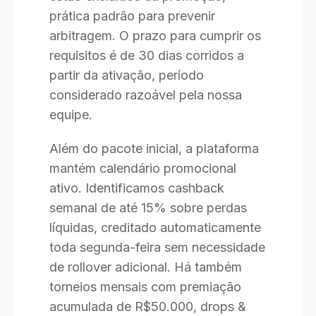
prática padrão para prevenir
arbitragem. O prazo para cumprir os
requisitos é de 30 dias corridos a
partir da ativação, período
considerado razoável pela nossa
equipe.
Além do pacote inicial, a plataforma
mantém calendário promocional
ativo. Identificamos cashback
semanal de até 15% sobre perdas
líquidas, creditado automaticamente
toda segunda-feira sem necessidade
de rollover adicional. Há também
torneios mensais com premiação
acumulada de R$50.000, drops &