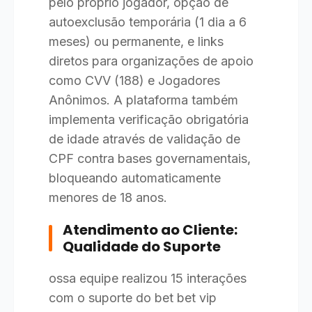
pelo próprio jogador, opção de
autoexclusão temporária (1 dia a 6
meses) ou permanente, e links
diretos para organizações de apoio
como CVV (188) e Jogadores
Anônimos. A plataforma também
implementa verificação obrigatória
de idade através de validação de
CPF contra bases governamentais,
bloqueando automaticamente
menores de 18 anos.
Atendimento ao Cliente:
Qualidade do Suporte
ossa equipe realizou 15 interações
com o suporte do bet bet vip