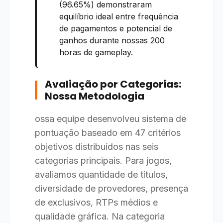
(96.65%) demonstraram
equilíbrio ideal entre frequência
de pagamentos e potencial de
ganhos durante nossas 200
horas de gameplay.
Avaliação por Categorias:
Nossa Metodologia
ossa equipe desenvolveu sistema de
pontuação baseado em 47 critérios
objetivos distribuídos nas seis
categorias principais. Para jogos,
avaliamos quantidade de títulos,
diversidade de provedores, presença
de exclusivos, RTPs médios e
qualidade gráfica. Na categoria