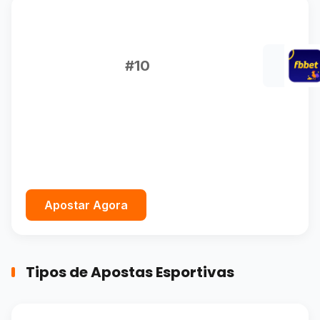
#10
Apostar Agora
Ver Análise
Tipos de Apostas Esportivas