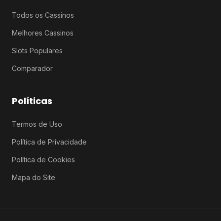
Todos os Cassinos
Melhores Cassinos
Slots Populares
Comparador
Políticas
Termos de Uso
Política de Privacidade
Política de Cookies
Mapa do Site