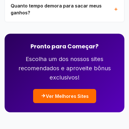
Quanto tempo demora para sacar meus
ganhos?
Pronto para Começar?
Escolha um dos nossos sites
recomendados e aproveite bônus
exclusivos!
Ver Melhores Sites