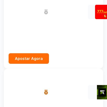
Apostar Agora
Ver Análise