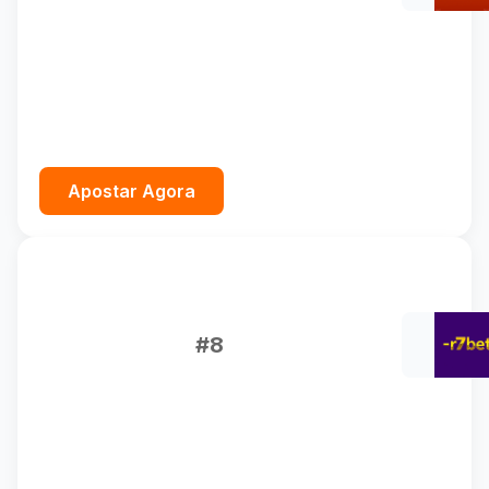
Apostar Agora
Ver Análise
#8