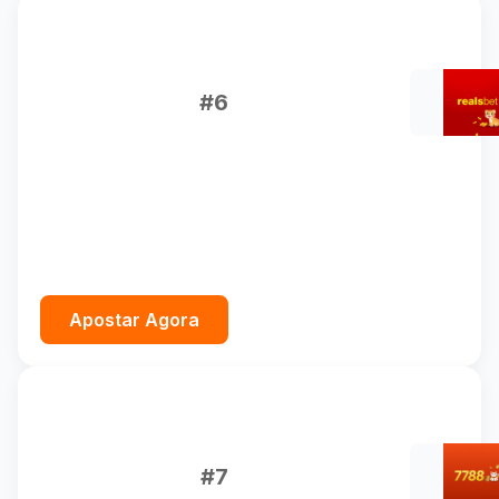
#6
Apostar Agora
Ver Análise
#7