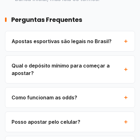
Perguntas Frequentes
Apostas esportivas são legais no Brasil?
Qual o depósito mínimo para começar a
apostar?
Como funcionam as odds?
Posso apostar pelo celular?