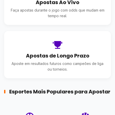
Apostas Ao Vivo
Faça apostas durante o jogo com odds que mudam em
tempo real.
Apostas de Longo Prazo
Aposte em resultados futuros como campeões de liga
ou torneios.
Esportes Mais Populares para Apostar