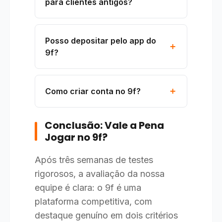
para clientes antigos?
Posso depositar pelo app do
9f?
Como criar conta no 9f?
Conclusão: Vale a Pena
Jogar no 9f?
Após três semanas de testes
rigorosos, a avaliação da nossa
equipe é clara: o 9f é uma
plataforma competitiva, com
destaque genuíno em dois critérios