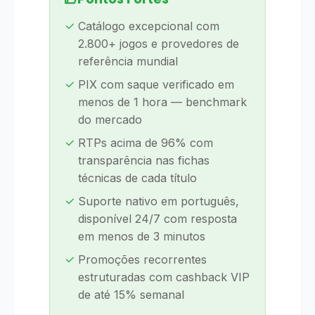
Catálogo excepcional com
2.800+ jogos e provedores de
referência mundial
PIX com saque verificado em
menos de 1 hora — benchmark
do mercado
RTPs acima de 96% com
transparência nas fichas
técnicas de cada título
Suporte nativo em português,
disponível 24/7 com resposta
em menos de 3 minutos
Promoções recorrentes
estruturadas com cashback VIP
de até 15% semanal