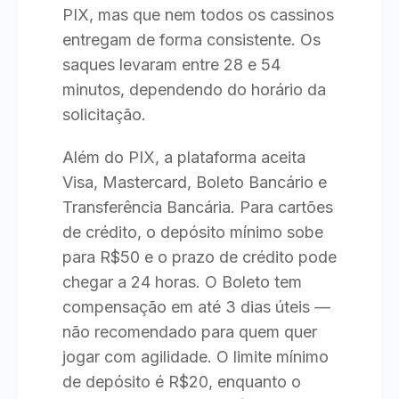
PIX, mas que nem todos os cassinos
entregam de forma consistente. Os
saques levaram entre 28 e 54
minutos, dependendo do horário da
solicitação.
Além do PIX, a plataforma aceita
Visa, Mastercard, Boleto Bancário e
Transferência Bancária. Para cartões
de crédito, o depósito mínimo sobe
para R$50 e o prazo de crédito pode
chegar a 24 horas. O Boleto tem
compensação em até 3 dias úteis —
não recomendado para quem quer
jogar com agilidade. O limite mínimo
de depósito é R$20, enquanto o