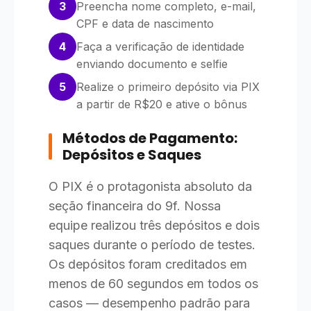
3
Preencha nome completo, e-mail,
CPF e data de nascimento
4
Faça a verificação de identidade
enviando documento e selfie
5
Realize o primeiro depósito via PIX
a partir de R$20 e ative o bônus
Métodos de Pagamento:
Depósitos e Saques
O PIX é o protagonista absoluto da
seção financeira do 9f. Nossa
equipe realizou três depósitos e dois
saques durante o período de testes.
Os depósitos foram creditados em
menos de 60 segundos em todos os
casos — desempenho padrão para