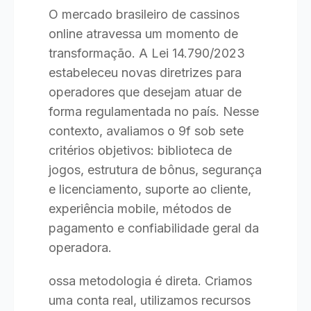
O mercado brasileiro de cassinos
online atravessa um momento de
transformação. A Lei 14.790/2023
estabeleceu novas diretrizes para
operadores que desejam atuar de
forma regulamentada no país. Nesse
contexto, avaliamos o 9f sob sete
critérios objetivos: biblioteca de
jogos, estrutura de bônus, segurança
e licenciamento, suporte ao cliente,
experiência mobile, métodos de
pagamento e confiabilidade geral da
operadora.
ossa metodologia é direta. Criamos
uma conta real, utilizamos recursos