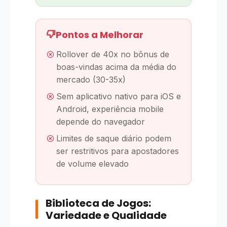
Pontos a Melhorar
Rollover de 40x no bônus de
boas-vindas acima da média do
mercado (30-35x)
Sem aplicativo nativo para iOS e
Android, experiência mobile
depende do navegador
Limites de saque diário podem
ser restritivos para apostadores
de volume elevado
Biblioteca de Jogos:
Variedade e Qualidade