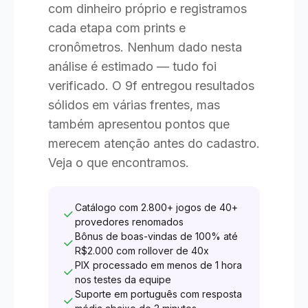
com dinheiro próprio e registramos
cada etapa com prints e
cronômetros. Nenhum dado nesta
análise é estimado — tudo foi
verificado. O 9f entregou resultados
sólidos em várias frentes, mas
também apresentou pontos que
merecem atenção antes do cadastro.
Veja o que encontramos.
Catálogo com 2.800+ jogos de 40+
provedores renomados
Bônus de boas-vindas de 100% até
R$2.000 com rollover de 40x
PIX processado em menos de 1 hora
nos testes da equipe
Suporte em português com resposta