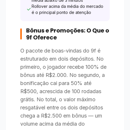
média abaixo de 3 minutos
Rollover acima da média do mercado
é o principal ponto de atenção
Bônus e Promoções: O Que o
9f Oferece
O pacote de boas-vindas do 9f é
estruturado em dois depósitos. No
primeiro, o jogador recebe 100% de
bônus até R$2.000. No segundo, a
bonificação cai para 50% até
R$500, acrescida de 100 rodadas
grátis. No total, o valor máximo
resgatável entre os dois depósitos
chega a R$2.500 em bônus — um
volume acima da média do