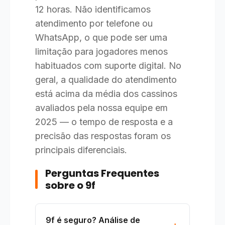
12 horas. Não identificamos
atendimento por telefone ou
WhatsApp, o que pode ser uma
limitação para jogadores menos
habituados com suporte digital. No
geral, a qualidade do atendimento
está acima da média dos cassinos
avaliados pela nossa equipe em
2025 — o tempo de resposta e a
precisão das respostas foram os
principais diferenciais.
Perguntas Frequentes
sobre o 9f
9f é seguro? Análise de