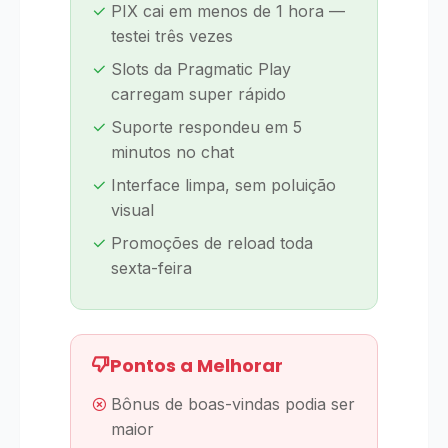
PIX cai em menos de 1 hora —
testei três vezes
Slots da Pragmatic Play
carregam super rápido
Suporte respondeu em 5
minutos no chat
Interface limpa, sem poluição
visual
Promoções de reload toda
sexta-feira
Pontos a Melhorar
Bônus de boas-vindas podia ser
maior