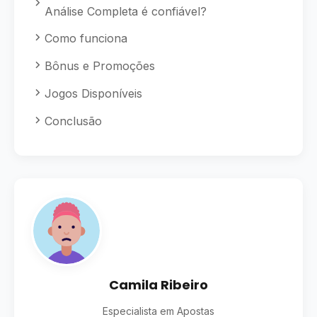
Análise Completa é confiável?
Como funciona
Bônus e Promoções
Jogos Disponíveis
Conclusão
Camila Ribeiro
Especialista em Apostas