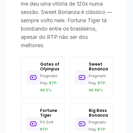
me deu uma vitória de 120x numa
sessão. Sweet Bonanza é clássico —
sempre volto nele. Fortune Tiger tá
bombando entre os brasileiros,
apesar do RTP não ser dos
melhores.
Gates of
Sweet
Olympus
Bonanza
Pragmatic
Pragmatic
Play
RTP:
Play
RTP:
96.5%
96.48%
Fortune
Big Bass
Tiger
Bonanza
PG Soft
Pragmatic
RTP:
Play
RTP: