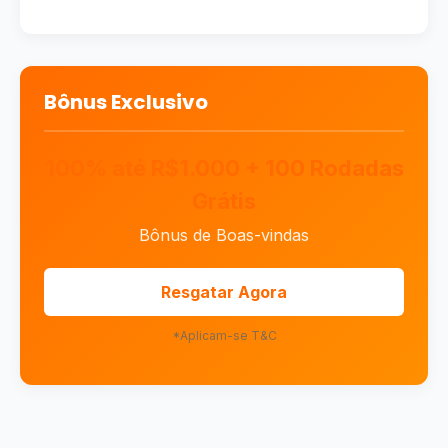
Bônus Exclusivo
100% até R$1.000 + 100 Rodadas
Grátis
Bônus de Boas-vindas
Resgatar Agora
*Aplicam-se T&C