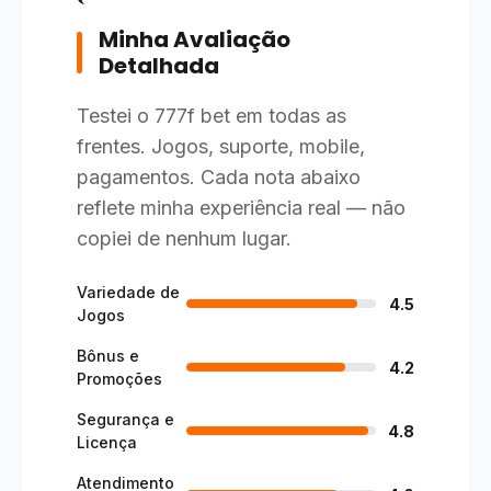
Minha Avaliação
Detalhada
Testei o 777f bet em todas as
frentes. Jogos, suporte, mobile,
pagamentos. Cada nota abaixo
reflete minha experiência real — não
copiei de nenhum lugar.
Variedade de
4.5
Jogos
Bônus e
4.2
Promoções
Segurança e
4.8
Licença
Atendimento