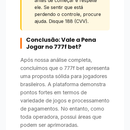
antes de começar e respeite
ele. Se sentir que está
perdendo o controle, procure
ajuda. Disque 188 (CVV).
Conclusão: Vale a Pena
Jogar no 777f bet?
Após nossa análise completa,
concluímos que o 777f bet apresenta
uma proposta sólida para jogadores
brasileiros. A plataforma demonstra
pontos fortes em termos de
variedade de jogos e processamento
de pagamentos. No entanto, como
toda operadora, possui áreas que
podem ser aprimoradas.