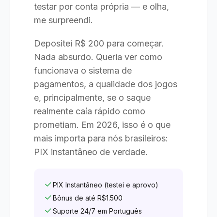
testar por conta própria — e olha,
me surpreendi.
Depositei R$ 200 para começar.
Nada absurdo. Queria ver como
funcionava o sistema de
pagamentos, a qualidade dos jogos
e, principalmente, se o saque
realmente caía rápido como
prometiam. Em 2026, isso é o que
mais importa para nós brasileiros:
PIX instantâneo de verdade.
PIX Instantâneo (testei e aprovo)
Bônus de até R$1.500
Suporte 24/7 em Português