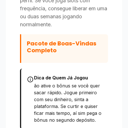
perfil. Se você joga slots com
frequência, consegue liberar em uma
ou duas semanas jogando
normalmente.
Pacote de Boas-Vindas
Completo
Dica de Quem Já Jogou
ão ative o bônus se você quer
sacar rápido. Jogue primeiro
com seu dinheiro, sinta a
plataforma. Se curtir e quiser
ficar mais tempo, aí sim pega o
bônus no segundo depósito.