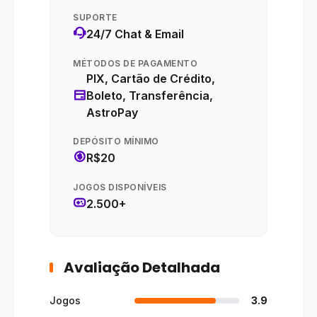
SUPORTE
24/7 Chat & Email
MÉTODOS DE PAGAMENTO
PIX, Cartão de Crédito,
Boleto, Transferência,
AstroPay
DEPÓSITO MÍNIMO
R$20
JOGOS DISPONÍVEIS
2.500+
Avaliação Detalhada
Jogos
3.9