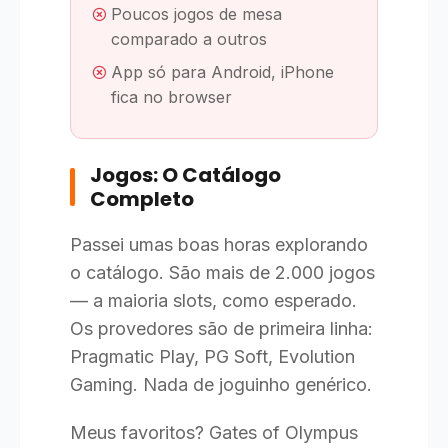
Poucos jogos de mesa
comparado a outros
App só para Android, iPhone
fica no browser
Jogos: O Catálogo
Completo
Passei umas boas horas explorando
o catálogo. São mais de 2.000 jogos
— a maioria slots, como esperado.
Os provedores são de primeira linha:
Pragmatic Play, PG Soft, Evolution
Gaming. Nada de joguinho genérico.
Meus favoritos? Gates of Olympus