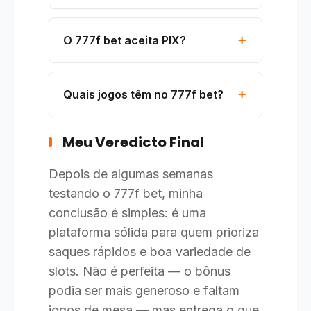
O 777f bet aceita PIX?
Quais jogos têm no 777f bet?
Meu Veredicto Final
Depois de algumas semanas
testando o 777f bet, minha
conclusão é simples: é uma
plataforma sólida para quem prioriza
saques rápidos e boa variedade de
slots. Não é perfeita — o bônus
podia ser mais generoso e faltam
jogos de mesa — mas entrega o que