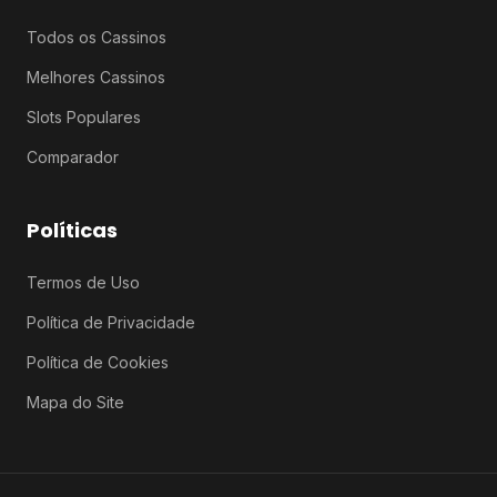
Todos os Cassinos
Melhores Cassinos
Slots Populares
Comparador
Políticas
Termos de Uso
Política de Privacidade
Política de Cookies
Mapa do Site