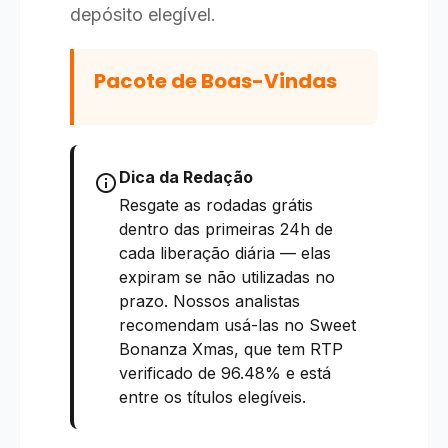
depósito elegível.
Pacote de Boas-Vindas
Dica da Redação
Resgate as rodadas grátis
dentro das primeiras 24h de
cada liberação diária — elas
expiram se não utilizadas no
prazo. Nossos analistas
recomendam usá-las no Sweet
Bonanza Xmas, que tem RTP
verificado de 96.48% e está
entre os títulos elegíveis.