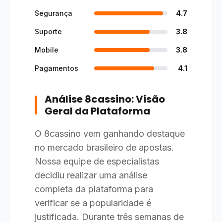
Segurança
4.7
Suporte
3.8
Mobile
3.8
Pagamentos
4.1
Análise 8cassino: Visão
Geral da Plataforma
O 8cassino vem ganhando destaque
no mercado brasileiro de apostas.
Nossa equipe de especialistas
decidiu realizar uma análise
completa da plataforma para
verificar se a popularidade é
justificada. Durante três semanas de