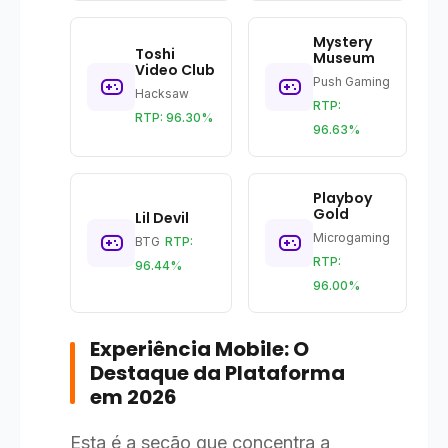
Mystery
Toshi
Museum
Video Club
Push Gaming
Hacksaw
RTP:
RTP: 96.30%
96.63%
Playboy
Gold
Lil Devil
Microgaming
BTG
RTP:
RTP:
96.44%
96.00%
Experiência Mobile: O
Destaque da Plataforma
em 2026
Esta é a seção que concentra a