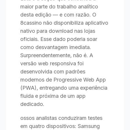
maior parte do trabalho analítico
desta edição — e com razão. O
8cassino não disponibiliza aplicativo
nativo para download nas lojas
oficiais. Esse dado poderia soar
como desvantagem imediata.
Surpreendentemente, não é. A
versão web responsiva foi
desenvolvida com padrões
modernos de Progressive Web App
(PWA), entregando uma experiência
fluida e próxima de um app
dedicado.
ossos analistas conduziram testes
em quatro dispositivos: Samsung