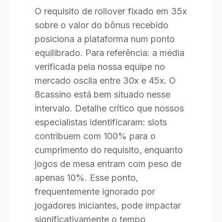
O requisito de rollover fixado em 35x
sobre o valor do bônus recebido
posiciona a plataforma num ponto
equilibrado. Para referência: a média
verificada pela nossa equipe no
mercado oscila entre 30x e 45x. O
8cassino está bem situado nesse
intervalo. Detalhe crítico que nossos
especialistas identificaram: slots
contribuem com 100% para o
cumprimento do requisito, enquanto
jogos de mesa entram com peso de
apenas 10%. Esse ponto,
frequentemente ignorado por
jogadores iniciantes, pode impactar
significativamente o tempo