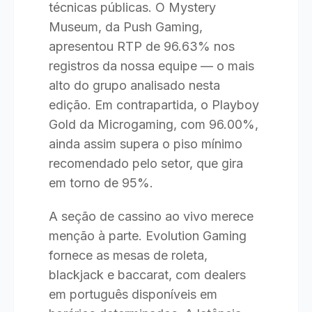
técnicas públicas. O Mystery
Museum, da Push Gaming,
apresentou RTP de 96.63% nos
registros da nossa equipe — o mais
alto do grupo analisado nesta
edição. Em contrapartida, o Playboy
Gold da Microgaming, com 96.00%,
ainda assim supera o piso mínimo
recomendado pelo setor, que gira
em torno de 95%.
A seção de cassino ao vivo merece
menção à parte. Evolution Gaming
fornece as mesas de roleta,
blackjack e baccarat, com dealers
em português disponíveis em