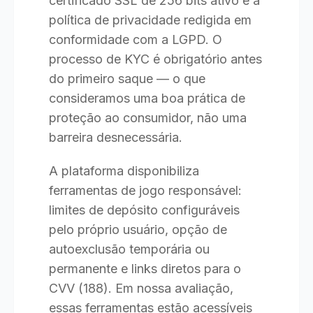
certificado SSL de 256 bits ativo e a
política de privacidade redigida em
conformidade com a LGPD. O
processo de KYC é obrigatório antes
do primeiro saque — o que
consideramos uma boa prática de
proteção ao consumidor, não uma
barreira desnecessária.
A plataforma disponibiliza
ferramentas de jogo responsável:
limites de depósito configuráveis
pelo próprio usuário, opção de
autoexclusão temporária ou
permanente e links diretos para o
CVV (188). Em nossa avaliação,
essas ferramentas estão acessíveis