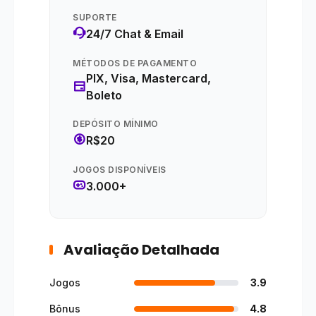
SUPORTE
24/7 Chat & Email
MÉTODOS DE PAGAMENTO
PIX, Visa, Mastercard,
Boleto
DEPÓSITO MÍNIMO
R$20
JOGOS DISPONÍVEIS
3.000+
Avaliação Detalhada
Jogos
3.9
Bônus
4.8