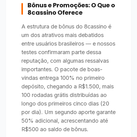
Bônus e Promoções: O Que o
8cassino Oferece
A estrutura de bônus do 8cassino é
um dos atrativos mais debatidos
entre usuários brasileiros — e nossos
testes confirmaram parte dessa
reputação, com algumas ressalvas
importantes. O pacote de boas-
vindas entrega 100% no primeiro
depósito, chegando a R$1.500, mais
100 rodadas grátis distribuídas ao
longo dos primeiros cinco dias (20
por dia). Um segundo aporte garante
50% adicional, acrescentando até
R$500 ao saldo de bônus.