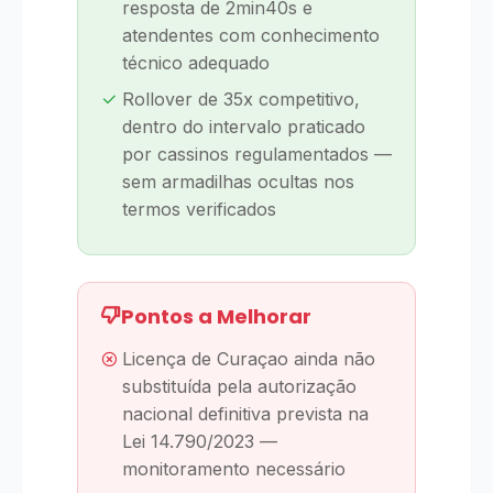
resposta de 2min40s e
atendentes com conhecimento
técnico adequado
Rollover de 35x competitivo,
dentro do intervalo praticado
por cassinos regulamentados —
sem armadilhas ocultas nos
termos verificados
Pontos a Melhorar
Licença de Curaçao ainda não
substituída pela autorização
nacional definitiva prevista na
Lei 14.790/2023 —
monitoramento necessário