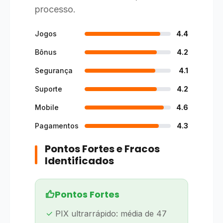
processo.
Jogos
4.4
Bônus
4.2
Segurança
4.1
Suporte
4.2
Mobile
4.6
Pagamentos
4.3
Pontos Fortes e Fracos
Identificados
Pontos Fortes
PIX ultrarrápido: média de 47