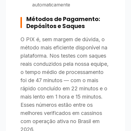
automaticamente
Métodos de Pagamento:
Depósitos e Saques
O PIX é, sem margem de dúvida, o
método mais eficiente disponível na
plataforma. Nos testes com saques
reais conduzidos pela nossa equipe,
o tempo médio de processamento
foi de 47 minutos — com o mais
rápido concluído em 22 minutos e o
mais lento em 1 hora e 15 minutos.
Esses números estão entre os
melhores verificados em cassinos
com operação ativa no Brasil em
2026.