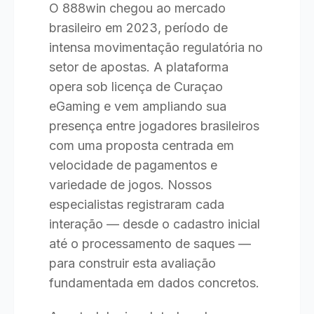
O 888win chegou ao mercado
brasileiro em 2023, período de
intensa movimentação regulatória no
setor de apostas. A plataforma
opera sob licença de Curaçao
eGaming e vem ampliando sua
presença entre jogadores brasileiros
com uma proposta centrada em
velocidade de pagamentos e
variedade de jogos. Nossos
especialistas registraram cada
interação — desde o cadastro inicial
até o processamento de saques —
para construir esta avaliação
fundamentada em dados concretos.