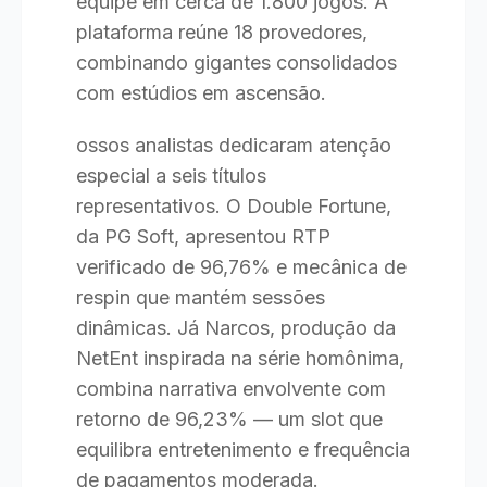
equipe em cerca de 1.800 jogos. A
plataforma reúne 18 provedores,
combinando gigantes consolidados
com estúdios em ascensão.
ossos analistas dedicaram atenção
especial a seis títulos
representativos. O Double Fortune,
da PG Soft, apresentou RTP
verificado de 96,76% e mecânica de
respin que mantém sessões
dinâmicas. Já Narcos, produção da
NetEnt inspirada na série homônima,
combina narrativa envolvente com
retorno de 96,23% — um slot que
equilibra entretenimento e frequência
de pagamentos moderada.