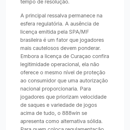
tempo de resolução.
A principal ressalva permanece na
esfera regulatória. A ausência de
licença emitida pela SPA/MF
brasileira é um fator que jogadores
mais cautelosos devem ponderar.
Embora a licença de Curaçao confira
legitimidade operacional, ela não
oferece o mesmo nível de proteção
ao consumidor que uma autorização
nacional proporcionaria. Para
jogadores que priorizam velocidade
de saques e variedade de jogos
acima de tudo, o 888win se
apresenta como alternativa sólida.
Para quem coloca regulamentação