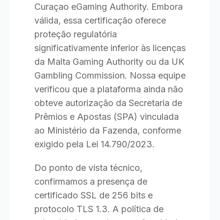
Curaçao eGaming Authority. Embora
válida, essa certificação oferece
proteção regulatória
significativamente inferior às licenças
da Malta Gaming Authority ou da UK
Gambling Commission. Nossa equipe
verificou que a plataforma ainda não
obteve autorização da Secretaria de
Prêmios e Apostas (SPA) vinculada
ao Ministério da Fazenda, conforme
exigido pela Lei 14.790/2023.
Do ponto de vista técnico,
confirmamos a presença de
certificado SSL de 256 bits e
protocolo TLS 1.3. A política de