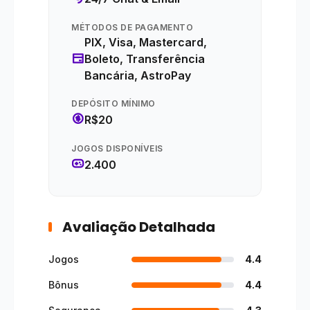
MÉTODOS DE PAGAMENTO
PIX, Visa, Mastercard,
Boleto, Transferência
Bancária, AstroPay
DEPÓSITO MÍNIMO
R$20
JOGOS DISPONÍVEIS
2.400
Avaliação Detalhada
Jogos
4.4
Bônus
4.4