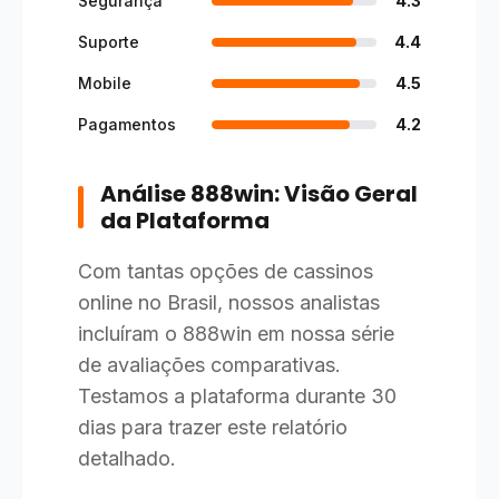
Segurança
4.3
Suporte
4.4
Mobile
4.5
Pagamentos
4.2
Análise 888win: Visão Geral
da Plataforma
Com tantas opções de cassinos
online no Brasil, nossos analistas
incluíram o 888win em nossa série
de avaliações comparativas.
Testamos a plataforma durante 30
dias para trazer este relatório
detalhado.