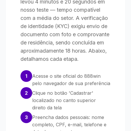
levou 4 minutos e 20 segundos em
nosso teste — tempo compatível
com a média do setor. A verificação
de identidade (KYC) exigiu envio de
documento com foto e comprovante
de residência, sendo concluída em
aproximadamente 18 horas. Abaixo,
detalhamos cada etapa.
1
Acesse o site oficial do 888win
pelo navegador de sua preferência
2
Clique no botão 'Cadastrar'
localizado no canto superior
direito da tela
3
Preencha dados pessoais: nome
completo, CPF, e-mail, telefone e