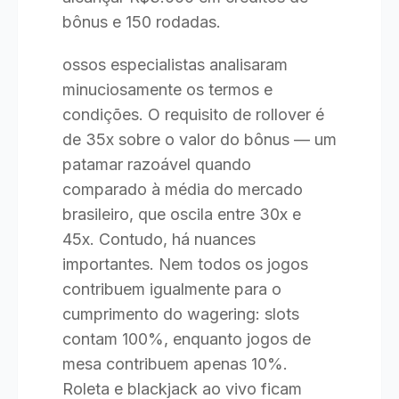
bônus e 150 rodadas.
ossos especialistas analisaram
minuciosamente os termos e
condições. O requisito de rollover é
de 35x sobre o valor do bônus — um
patamar razoável quando
comparado à média do mercado
brasileiro, que oscila entre 30x e
45x. Contudo, há nuances
importantes. Nem todos os jogos
contribuem igualmente para o
cumprimento do wagering: slots
contam 100%, enquanto jogos de
mesa contribuem apenas 10%.
Roleta e blackjack ao vivo ficam