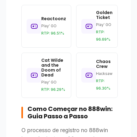
Golden
Ticket
Reactoonz
Play' GO
Play' GO
RTP:
RTP: 96.51%
96.69%
Cat Wilde
Chaos
and the
Crew
Doom of
Hacksaw
Dead
RTP:
Play' GO
96.30%
RTP: 96.29%
Como Começar no 888win:
Guia Passo a Passo
O processo de registro no 888win