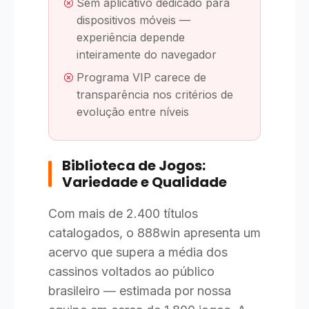
Sem aplicativo dedicado para
dispositivos móveis —
experiência depende
inteiramente do navegador
Programa VIP carece de
transparência nos critérios de
evolução entre níveis
Biblioteca de Jogos:
Variedade e Qualidade
Com mais de 2.400 títulos
catalogados, o 888win apresenta um
acervo que supera a média dos
cassinos voltados ao público
brasileiro — estimada por nossa