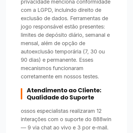
privacidade menciona conformidade
com a LGPD, incluindo direito de
exclusão de dados. Ferramentas de
jogo responsável estão presentes:
limites de depósito diário, semanal e
mensal, além de opção de
autoexclusão temporária (7, 30 ou
90 dias) e permanente. Esses
mecanismos funcionaram
corretamente em nossos testes.
Atendimento ao Cliente:
Qualidade do Suporte
ossos especialistas realizaram 12
interações com o suporte do 888win
— 9 via chat ao vivo e 3 por e-mail.