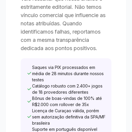
estritamente editorial. Não temos
vínculo comercial que influencie as
notas atribuídas. Quando
identificamos falhas, reportamos
com a mesma transparência
dedicada aos pontos positivos.
Saques via PIX processados em
média de 28 minutos durante nossos
testes
Catálogo robusto com 2.400+ jogos
de 18 provedores diferentes
Bônus de boas-vindas de 100% até
R$2.000 com rollover de 35x
Licença de Curaçao válida, porém
sem autorização definitiva da SPA/MF
brasileira
Suporte em português disponível