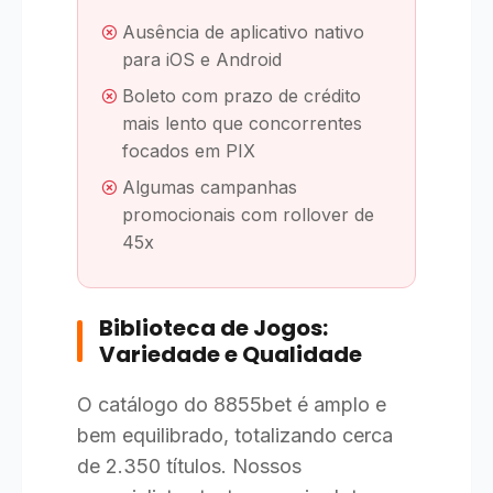
Ausência de aplicativo nativo
para iOS e Android
Boleto com prazo de crédito
mais lento que concorrentes
focados em PIX
Algumas campanhas
promocionais com rollover de
45x
Biblioteca de Jogos:
Variedade e Qualidade
O catálogo do 8855bet é amplo e
bem equilibrado, totalizando cerca
de 2.350 títulos. Nossos