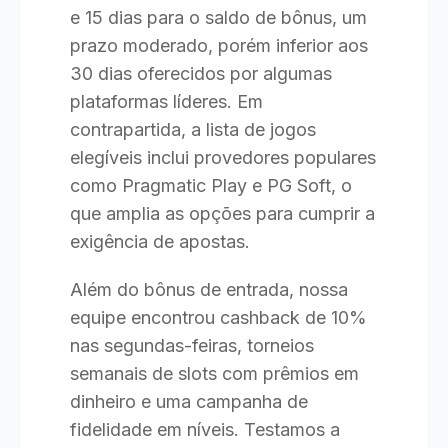
e 15 dias para o saldo de bônus, um
prazo moderado, porém inferior aos
30 dias oferecidos por algumas
plataformas líderes. Em
contrapartida, a lista de jogos
elegíveis inclui provedores populares
como Pragmatic Play e PG Soft, o
que amplia as opções para cumprir a
exigência de apostas.
Além do bônus de entrada, nossa
equipe encontrou cashback de 10%
nas segundas-feiras, torneios
semanais de slots com prêmios em
dinheiro e uma campanha de
fidelidade em níveis. Testamos a