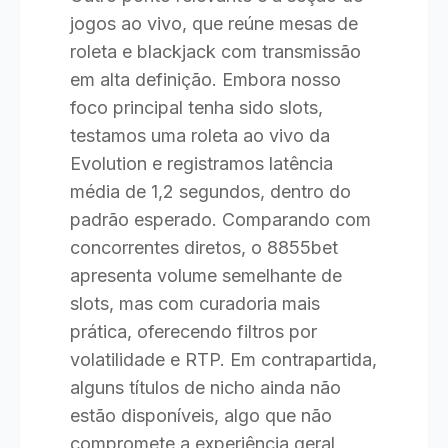
jogos ao vivo, que reúne mesas de
roleta e blackjack com transmissão
em alta definição. Embora nosso
foco principal tenha sido slots,
testamos uma roleta ao vivo da
Evolution e registramos latência
média de 1,2 segundos, dentro do
padrão esperado. Comparando com
concorrentes diretos, o 8855bet
apresenta volume semelhante de
slots, mas com curadoria mais
prática, oferecendo filtros por
volatilidade e RTP. Em contrapartida,
alguns títulos de nicho ainda não
estão disponíveis, algo que não
compromete a experiência geral,