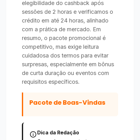
elegibilidade do cashback após
sessões de 2 horas e verificamos o
crédito em até 24 horas, alinhado
com a prática de mercado. Em
resumo, o pacote promocional é
competitivo, mas exige leitura
cuidadosa dos termos para evitar
surpresas, especialmente em bônus
de curta duração ou eventos com
requisitos específicos.
Pacote de Boas-Vindas
Dica da Redação