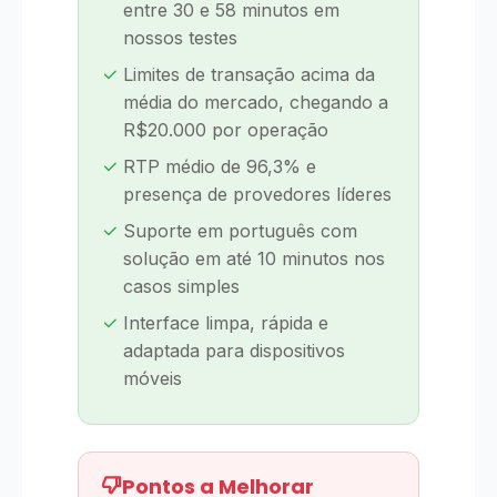
entre 30 e 58 minutos em
nossos testes
Limites de transação acima da
média do mercado, chegando a
R$20.000 por operação
RTP médio de 96,3% e
presença de provedores líderes
Suporte em português com
solução em até 10 minutos nos
casos simples
Interface limpa, rápida e
adaptada para dispositivos
móveis
Pontos a Melhorar