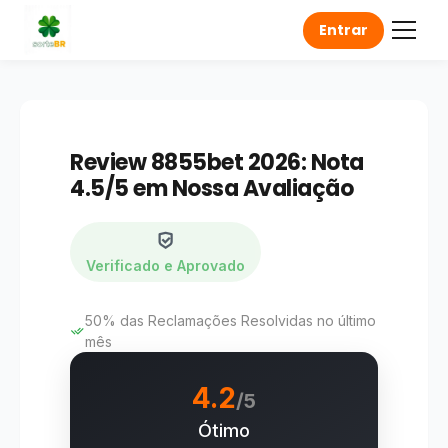
Entrar
Review 8855bet 2026: Nota
4.5/5 em Nossa Avaliação
Verificado e Aprovado
50% das Reclamações Resolvidas no último
mês
4.2
/5
Ótimo