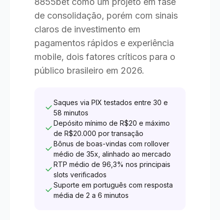
8855bet como um projeto em fase
de consolidação, porém com sinais
claros de investimento em
pagamentos rápidos e experiência
mobile, dois fatores críticos para o
público brasileiro em 2026.
Saques via PIX testados entre 30 e
58 minutos
Depósito mínimo de R$20 e máximo
de R$20.000 por transação
Bônus de boas-vindas com rollover
médio de 35x, alinhado ao mercado
RTP médio de 96,3% nos principais
slots verificados
Suporte em português com resposta
média de 2 a 6 minutos