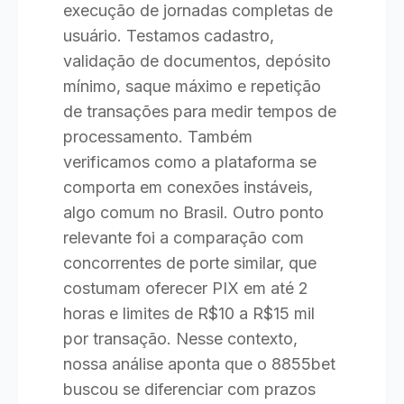
execução de jornadas completas de
usuário. Testamos cadastro,
validação de documentos, depósito
mínimo, saque máximo e repetição
de transações para medir tempos de
processamento. Também
verificamos como a plataforma se
comporta em conexões instáveis,
algo comum no Brasil. Outro ponto
relevante foi a comparação com
concorrentes de porte similar, que
costumam oferecer PIX em até 2
horas e limites de R$10 a R$15 mil
por transação. Nesse contexto,
nossa análise aponta que o 8855bet
buscou se diferenciar com prazos