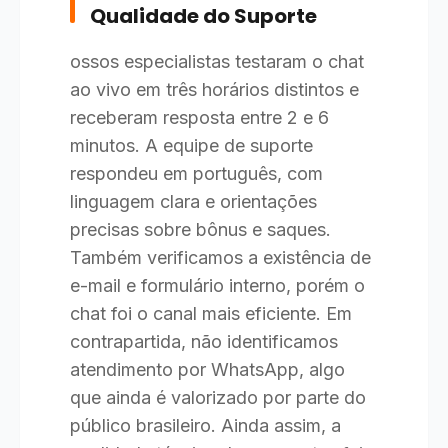
Qualidade do Suporte
ossos especialistas testaram o chat
ao vivo em três horários distintos e
receberam resposta entre 2 e 6
minutos. A equipe de suporte
respondeu em português, com
linguagem clara e orientações
precisas sobre bônus e saques.
Também verificamos a existência de
e-mail e formulário interno, porém o
chat foi o canal mais eficiente. Em
contrapartida, não identificamos
atendimento por WhatsApp, algo
que ainda é valorizado por parte do
público brasileiro. Ainda assim, a