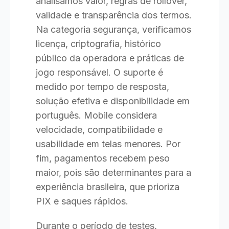
analisamos valor, regras de rollover,
validade e transparência dos termos.
Na categoria segurança, verificamos
licença, criptografia, histórico
público da operadora e práticas de
jogo responsável. O suporte é
medido por tempo de resposta,
solução efetiva e disponibilidade em
português. Mobile considera
velocidade, compatibilidade e
usabilidade em telas menores. Por
fim, pagamentos recebem peso
maior, pois são determinantes para a
experiência brasileira, que prioriza
PIX e saques rápidos.
Durante o período de testes,