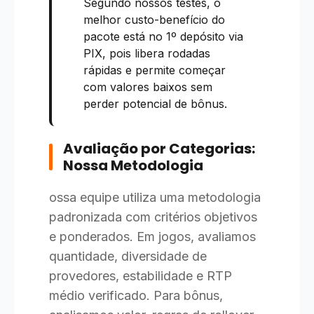
Segundo nossos testes, o
melhor custo-benefício do
pacote está no 1º depósito via
PIX, pois libera rodadas
rápidas e permite começar
com valores baixos sem
perder potencial de bônus.
Avaliação por Categorias:
Nossa Metodologia
ossa equipe utiliza uma metodologia
padronizada com critérios objetivos
e ponderados. Em jogos, avaliamos
quantidade, diversidade de
provedores, estabilidade e RTP
médio verificado. Para bônus,