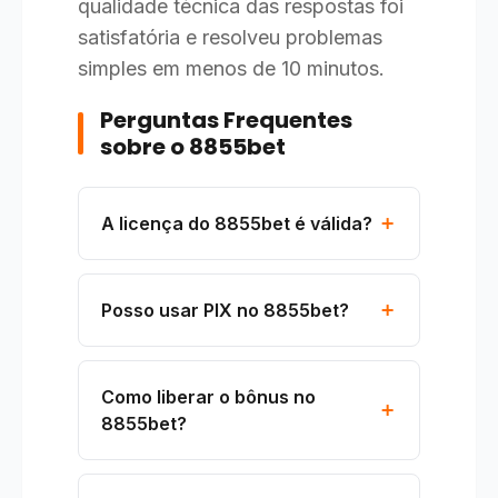
qualidade técnica das respostas foi
satisfatória e resolveu problemas
simples em menos de 10 minutos.
Perguntas Frequentes
sobre o 8855bet
A licença do 8855bet é válida?
Posso usar PIX no 8855bet?
Como liberar o bônus no
8855bet?