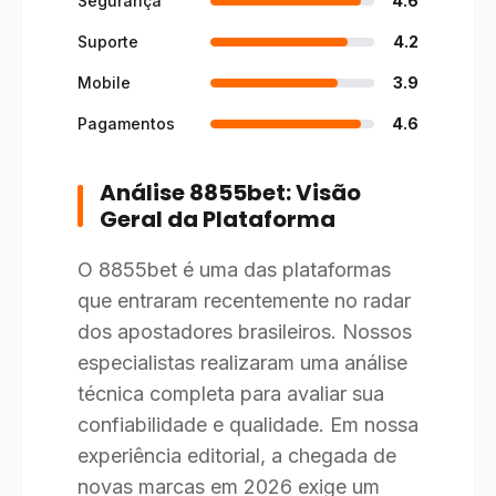
Segurança
4.6
Suporte
4.2
Mobile
3.9
Pagamentos
4.6
Análise 8855bet: Visão
Geral da Plataforma
O 8855bet é uma das plataformas
que entraram recentemente no radar
dos apostadores brasileiros. Nossos
especialistas realizaram uma análise
técnica completa para avaliar sua
confiabilidade e qualidade. Em nossa
experiência editorial, a chegada de
novas marcas em 2026 exige um