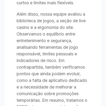
curtos e limites mais flexíveis.
Além disso, nossa equipe avaliou a
biblioteca de jogos, a seção de live
casino e a ergonomia do site.
Observamos o equilíbrio entre
entretenimento e segurança,
analisando ferramentas de jogo
responsável, limites pessoais e
indicadores de risco. Em
contrapartida, também verificamos
pontos que ainda podem evoluir,
como a falta de aplicativo dedicado
e a necessidade de melhorar a
comunicação sobre promoções
temporárias. Em resumo, tratamos o