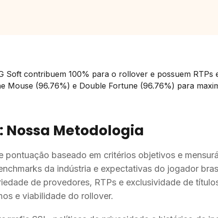
PG Soft contribuem 100% para o rollover e possuem RTPs 
e Mouse (96.76%) e Double Fortune (96.76%) para maxim
: Nossa Metodologia
de pontuação baseado em critérios objetivos e mensur
nchmarks da indústria e expectativas do jogador brasi
iedade de provedores, RTPs e exclusividade de título
os e viabilidade do rollover.