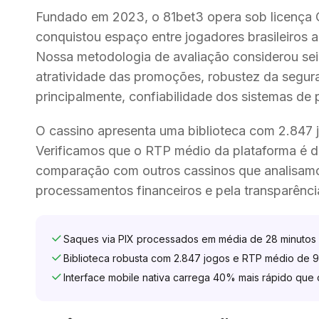
Fundado em 2023, o 81bet3 opera sob licença
conquistou espaço entre jogadores brasileiros 
Nossa metodologia de avaliação considerou seis
atratividade das promoções, robustez da seguran
principalmente, confiabilidade dos sistemas de
O cassino apresenta uma biblioteca com 2.847 
Verificamos que o RTP médio da plataforma é de
comparação com outros cassinos que analisamo
processamentos financeiros e pela transparênci
Saques via PIX processados em média de 28 minutos 
Biblioteca robusta com 2.847 jogos e RTP médio de 
Interface mobile nativa carrega 40% mais rápido que