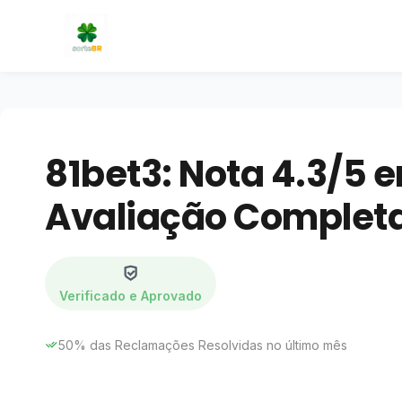
81bet3: Nota 4.3/5 
Avaliação Complet
Verificado e Aprovado
50% das Reclamações Resolvidas no último mês