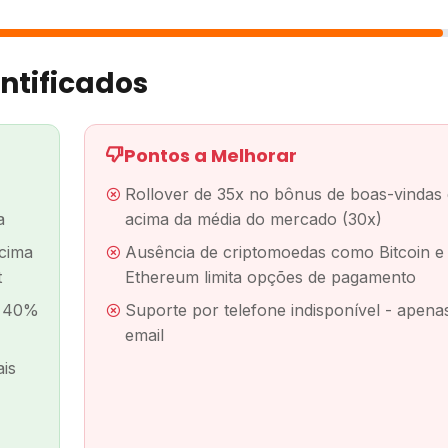
entificados
Pontos a Melhorar
Rollover de 35x no bônus de boas-vindas 
a
acima da média do mercado (30x)
acima
Ausência de criptomoedas como Bitcoin e
t
Ethereum limita opções de pagamento
s 40%
Suporte por telefone indisponível - apena
email
ais