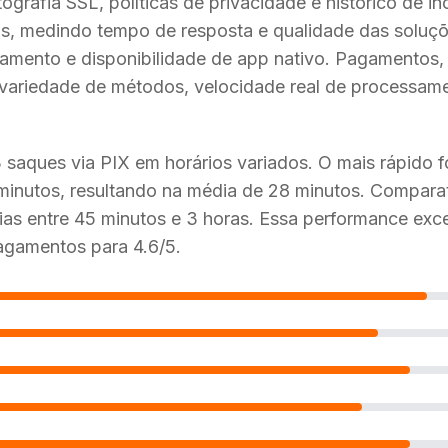
ografia SSL, políticas de privacidade e histórico de in
ais, medindo tempo de resposta e qualidade das soluç
gamento e disponibilidade de app nativo. Pagamentos,
 variedade de métodos, velocidade real de processamen
 saques via PIX em horários variados. O mais rápido f
minutos, resultando na média de 28 minutos. Compara
as entre 45 minutos e 3 horas. Essa performance exc
pagamentos para 4.6/5.