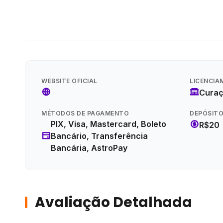
WEBSITE OFICIAL
LICENCIA
Curaç
MÉTODOS DE PAGAMENTO
DEPÓSITO
PIX, Visa, Mastercard, Boleto
R$20
Bancário, Transferência
Bancária, AstroPay
Avaliação Detalhada