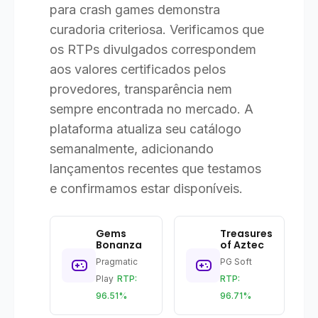
para crash games demonstra
curadoria criteriosa. Verificamos que
os RTPs divulgados correspondem
aos valores certificados pelos
provedores, transparência nem
sempre encontrada no mercado. A
plataforma atualiza seu catálogo
semanalmente, adicionando
lançamentos recentes que testamos
e confirmamos estar disponíveis.
Gems
Treasures
Bonanza
of Aztec
Pragmatic
PG Soft
Play
RTP:
RTP:
96.51%
96.71%