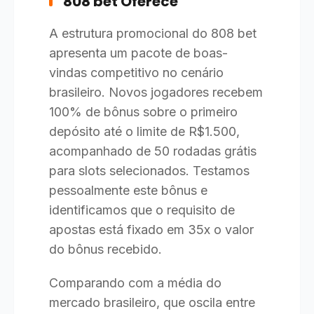
808 bet Oferece
A estrutura promocional do 808 bet
apresenta um pacote de boas-
vindas competitivo no cenário
brasileiro. Novos jogadores recebem
100% de bônus sobre o primeiro
depósito até o limite de R$1.500,
acompanhado de 50 rodadas grátis
para slots selecionados. Testamos
pessoalmente este bônus e
identificamos que o requisito de
apostas está fixado em 35x o valor
do bônus recebido.
Comparando com a média do
mercado brasileiro, que oscila entre