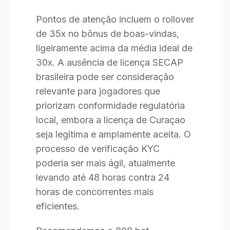
Pontos de atenção incluem o rollover
de 35x no bônus de boas-vindas,
ligeiramente acima da média ideal de
30x. A ausência de licença SECAP
brasileira pode ser consideração
relevante para jogadores que
priorizam conformidade regulatória
local, embora a licença de Curaçao
seja legítima e amplamente aceita. O
processo de verificação KYC
poderia ser mais ágil, atualmente
levando até 48 horas contra 24
horas de concorrentes mais
eficientes.