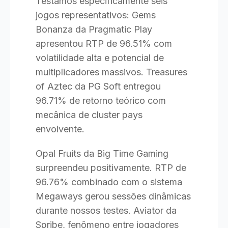
Testamos especificamente seis
jogos representativos: Gems
Bonanza da Pragmatic Play
apresentou RTP de 96.51% com
volatilidade alta e potencial de
multiplicadores massivos. Treasures
of Aztec da PG Soft entregou
96.71% de retorno teórico com
mecânica de cluster pays
envolvente.
Opal Fruits da Big Time Gaming
surpreendeu positivamente. RTP de
96.76% combinado com o sistema
Megaways gerou sessões dinâmicas
durante nossos testes. Aviator da
Spribe, fenômeno entre jogadores