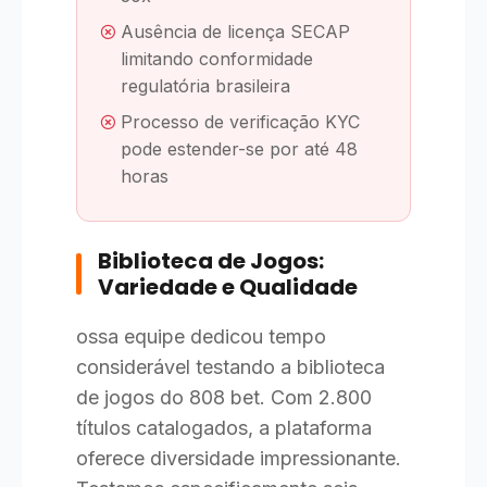
Ausência de licença SECAP
limitando conformidade
regulatória brasileira
Processo de verificação KYC
pode estender-se por até 48
horas
Biblioteca de Jogos:
Variedade e Qualidade
ossa equipe dedicou tempo
considerável testando a biblioteca
de jogos do 808 bet. Com 2.800
títulos catalogados, a plataforma
oferece diversidade impressionante.