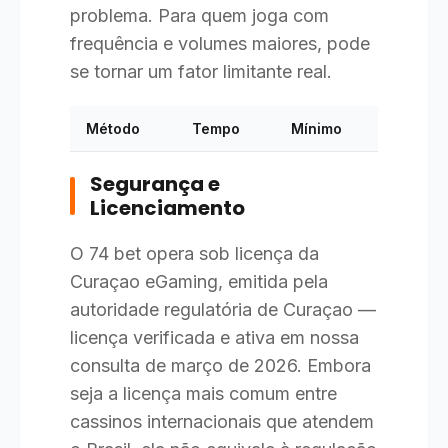
problema. Para quem joga com
frequência e volumes maiores, pode
se tornar um fator limitante real.
Método
Tempo
Mínimo
Segurança e
Licenciamento
O 74 bet opera sob licença da
Curaçao eGaming, emitida pela
autoridade regulatória de Curaçao —
licença verificada e ativa em nossa
consulta de março de 2026. Embora
seja a licença mais comum entre
cassinos internacionais que atendem