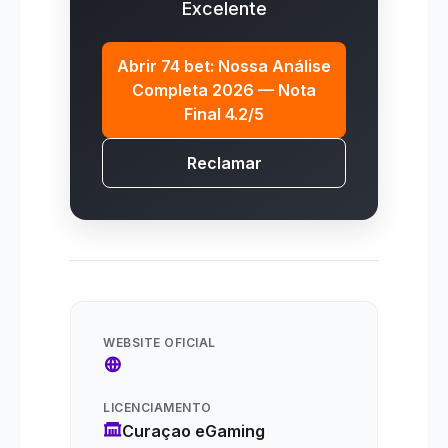
Excelente
Abrir 74 bet: Nossa Análise
Completa 2026 — Nota
Final 4.2/5
Reclamar
WEBSITE OFICIAL
LICENCIAMENTO
Curaçao eGaming