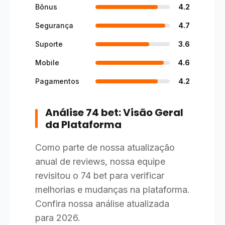
Bônus
4.2
Segurança
4.7
Suporte
3.6
Mobile
4.6
Pagamentos
4.2
Análise 74 bet: Visão Geral
da Plataforma
Como parte de nossa atualização
anual de reviews, nossa equipe
revisitou o 74 bet para verificar
melhorias e mudanças na plataforma.
Confira nossa análise atualizada
para 2026.