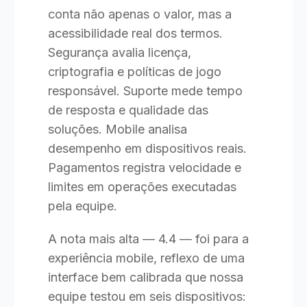
conta não apenas o valor, mas a
acessibilidade real dos termos.
Segurança avalia licença,
criptografia e políticas de jogo
responsável. Suporte mede tempo
de resposta e qualidade das
soluções. Mobile analisa
desempenho em dispositivos reais.
Pagamentos registra velocidade e
limites em operações executadas
pela equipe.
A nota mais alta — 4.4 — foi para a
experiência mobile, reflexo de uma
interface bem calibrada que nossa
equipe testou em seis dispositivos: