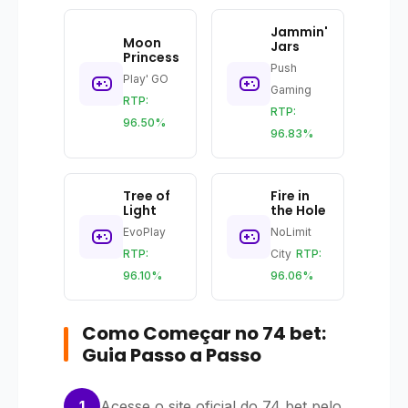
Jammin'
Moon
Jars
Princess
Push
Play' GO
Gaming
RTP:
RTP:
96.50%
96.83%
Tree of
Fire in
Light
the Hole
EvoPlay
NoLimit
RTP:
City
RTP:
96.10%
96.06%
Como Começar no 74 bet:
Guia Passo a Passo
1
Acesse o site oficial do 74 bet pelo