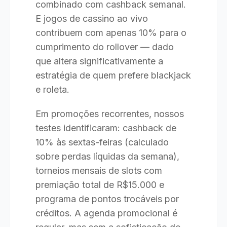
combinado com cashback semanal.
E jogos de cassino ao vivo
contribuem com apenas 10% para o
cumprimento do rollover — dado
que altera significativamente a
estratégia de quem prefere blackjack
e roleta.
Em promoções recorrentes, nossos
testes identificaram: cashback de
10% às sextas-feiras (calculado
sobre perdas líquidas da semana),
torneios mensais de slots com
premiação total de R$15.000 e
programa de pontos trocáveis por
créditos. A agenda promocional é