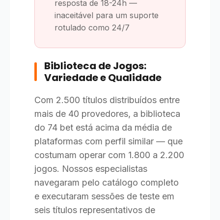
resposta de 18-24h —
inaceitável para um suporte
rotulado como 24/7
Biblioteca de Jogos:
Variedade e Qualidade
Com 2.500 títulos distribuídos entre
mais de 40 provedores, a biblioteca
do 74 bet está acima da média de
plataformas com perfil similar — que
costumam operar com 1.800 a 2.200
jogos. Nossos especialistas
navegaram pelo catálogo completo
e executaram sessões de teste em
seis títulos representativos de