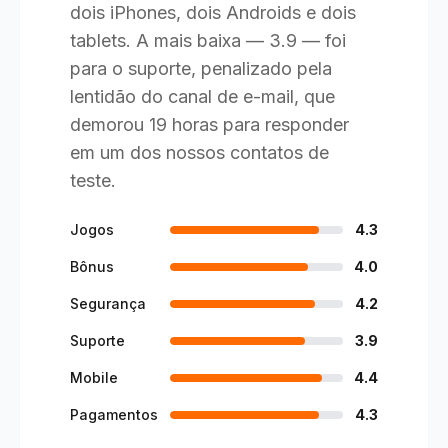
dois iPhones, dois Androids e dois
tablets. A mais baixa — 3.9 — foi
para o suporte, penalizado pela
lentidão do canal de e-mail, que
demorou 19 horas para responder
em um dos nossos contatos de
teste.
Jogos
4.3
Bônus
4.0
Segurança
4.2
Suporte
3.9
Mobile
4.4
Pagamentos
4.3