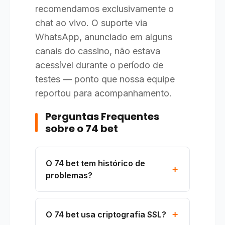
recomendamos exclusivamente o
chat ao vivo. O suporte via
WhatsApp, anunciado em alguns
canais do cassino, não estava
acessível durante o período de
testes — ponto que nossa equipe
reportou para acompanhamento.
Perguntas Frequentes
sobre o 74 bet
O 74 bet tem histórico de
problemas?
O 74 bet usa criptografia SSL?