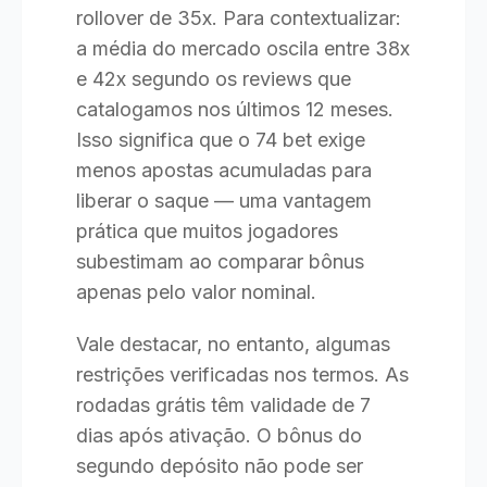
rollover de 35x. Para contextualizar:
a média do mercado oscila entre 38x
e 42x segundo os reviews que
catalogamos nos últimos 12 meses.
Isso significa que o 74 bet exige
menos apostas acumuladas para
liberar o saque — uma vantagem
prática que muitos jogadores
subestimam ao comparar bônus
apenas pelo valor nominal.
Vale destacar, no entanto, algumas
restrições verificadas nos termos. As
rodadas grátis têm validade de 7
dias após ativação. O bônus do
segundo depósito não pode ser