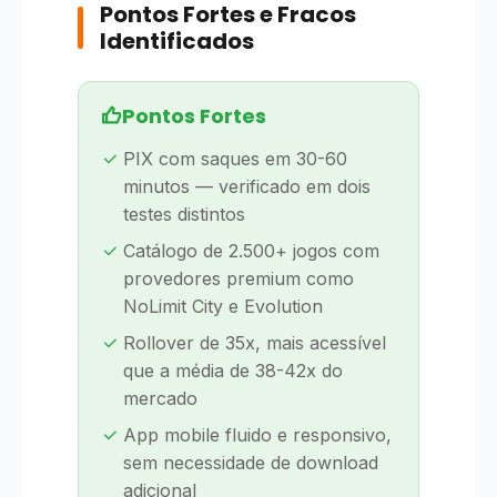
Pontos Fortes e Fracos
Identificados
Pontos Fortes
PIX com saques em 30-60
minutos — verificado em dois
testes distintos
Catálogo de 2.500+ jogos com
provedores premium como
NoLimit City e Evolution
Rollover de 35x, mais acessível
que a média de 38-42x do
mercado
App mobile fluido e responsivo,
sem necessidade de download
adicional