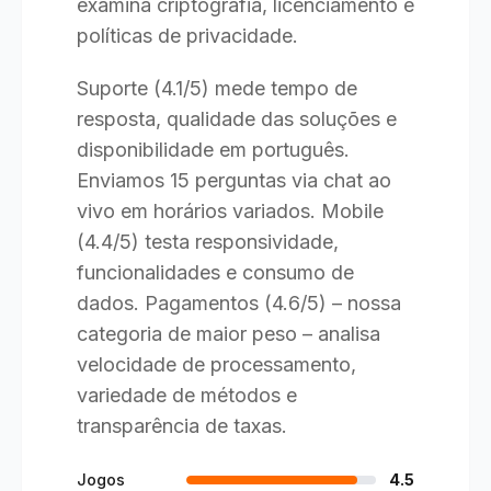
examina criptografia, licenciamento e
políticas de privacidade.
Suporte (4.1/5) mede tempo de
resposta, qualidade das soluções e
disponibilidade em português.
Enviamos 15 perguntas via chat ao
vivo em horários variados. Mobile
(4.4/5) testa responsividade,
funcionalidades e consumo de
dados. Pagamentos (4.6/5) – nossa
categoria de maior peso – analisa
velocidade de processamento,
variedade de métodos e
transparência de taxas.
Jogos
4.5