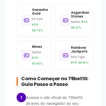
Ganesha
Asgardian
Gold
Stones
PG Soft
NetEnt
RTP:
RTP:
96.31%
96.73%
Mines
Rainbow
Jackpots
Spribe
Red Tiger
RTP:
RTP: 96.10%
97.00%
Como Começar no 79bet10:
Guia Passo a Passo
1
Acesse o site oficial do 79bet10
através do navegador do seu