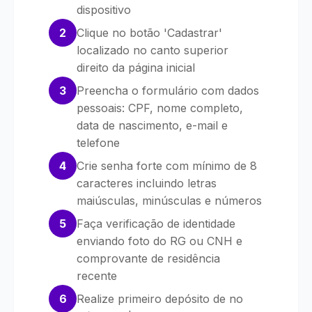
dispositivo
2
Clique no botão 'Cadastrar'
localizado no canto superior
direito da página inicial
3
Preencha o formulário com dados
pessoais: CPF, nome completo,
data de nascimento, e-mail e
telefone
4
Crie senha forte com mínimo de 8
caracteres incluindo letras
maiúsculas, minúsculas e números
5
Faça verificação de identidade
enviando foto do RG ou CNH e
comprovante de residência
recente
6
Realize primeiro depósito de no