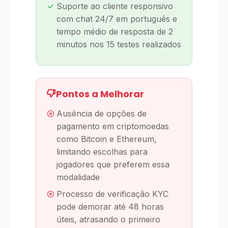
Suporte ao cliente responsivo
com chat 24/7 em português e
tempo médio de resposta de 2
minutos nos 15 testes realizados
Pontos a Melhorar
Ausência de opções de
pagamento em criptomoedas
como Bitcoin e Ethereum,
limitando escolhas para
jogadores que preferem essa
modalidade
Processo de verificação KYC
pode demorar até 48 horas
úteis, atrasando o primeiro