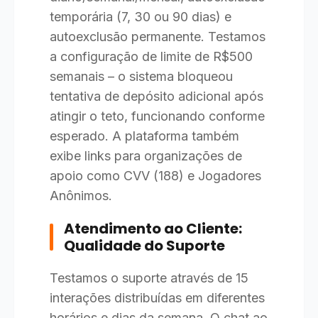
temporária (7, 30 ou 90 dias) e
autoexclusão permanente. Testamos
a configuração de limite de R$500
semanais – o sistema bloqueou
tentativa de depósito adicional após
atingir o teto, funcionando conforme
esperado. A plataforma também
exibe links para organizações de
apoio como CVV (188) e Jogadores
Anônimos.
Atendimento ao Cliente:
Qualidade do Suporte
Testamos o suporte através de 15
interações distribuídas em diferentes
horários e dias da semana. O chat ao