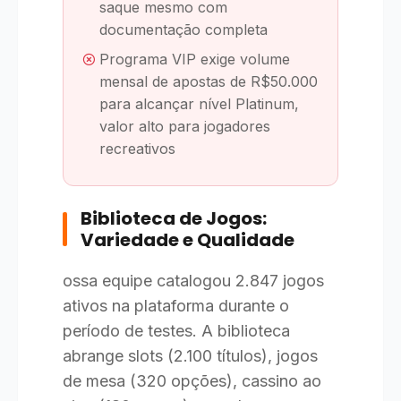
saque mesmo com
documentação completa
Programa VIP exige volume
mensal de apostas de R$50.000
para alcançar nível Platinum,
valor alto para jogadores
recreativos
Biblioteca de Jogos:
Variedade e Qualidade
ossa equipe catalogou 2.847 jogos
ativos na plataforma durante o
período de testes. A biblioteca
abrange slots (2.100 títulos), jogos
de mesa (320 opções), cassino ao