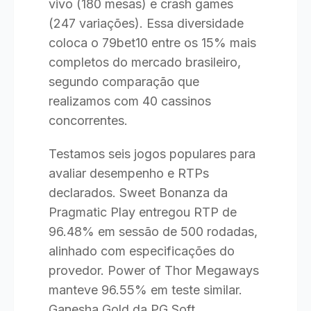
vivo (180 mesas) e crash games
(247 variações). Essa diversidade
coloca o 79bet10 entre os 15% mais
completos do mercado brasileiro,
segundo comparação que
realizamos com 40 cassinos
concorrentes.
Testamos seis jogos populares para
avaliar desempenho e RTPs
declarados. Sweet Bonanza da
Pragmatic Play entregou RTP de
96.48% em sessão de 500 rodadas,
alinhado com especificações do
provedor. Power of Thor Megaways
manteve 96.55% em teste similar.
Ganesha Gold da PG Soft