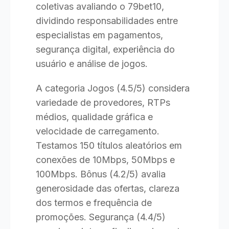
coletivas avaliando o 79bet10,
dividindo responsabilidades entre
especialistas em pagamentos,
segurança digital, experiência do
usuário e análise de jogos.
A categoria Jogos (4.5/5) considera
variedade de provedores, RTPs
médios, qualidade gráfica e
velocidade de carregamento.
Testamos 150 títulos aleatórios em
conexões de 10Mbps, 50Mbps e
100Mbps. Bônus (4.2/5) avalia
generosidade das ofertas, clareza
dos termos e frequência de
promoções. Segurança (4.4/5)