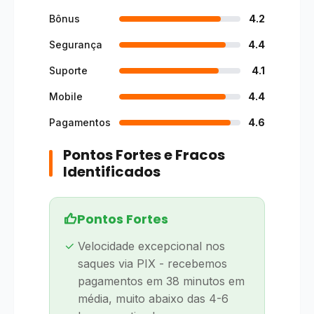
Bônus
4.2
Segurança
4.4
Suporte
4.1
Mobile
4.4
Pagamentos
4.6
Pontos Fortes e Fracos
Identificados
Pontos Fortes
Velocidade excepcional nos
saques via PIX - recebemos
pagamentos em 38 minutos em
média, muito abaixo das 4-6