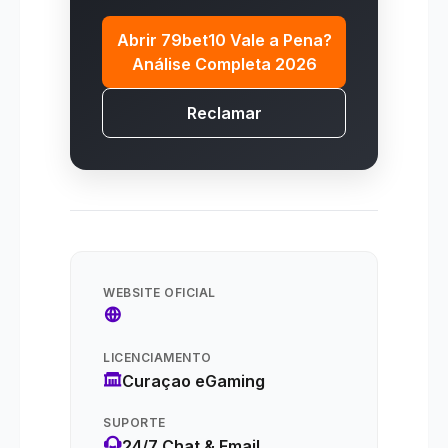
Abrir 79bet10 Vale a Pena?
Análise Completa 2026
Reclamar
WEBSITE OFICIAL
LICENCIAMENTO
Curaçao eGaming
SUPORTE
24/7 Chat & Email