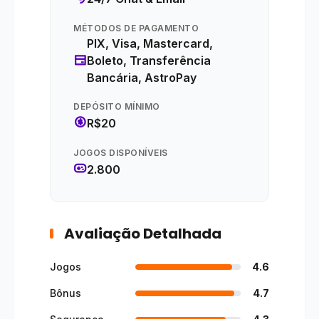
MÉTODOS DE PAGAMENTO
PIX, Visa, Mastercard,
Boleto, Transferência
Bancária, AstroPay
DEPÓSITO MÍNIMO
R$20
JOGOS DISPONÍVEIS
2.800
Avaliação Detalhada
Jogos
4.6
Bônus
4.7