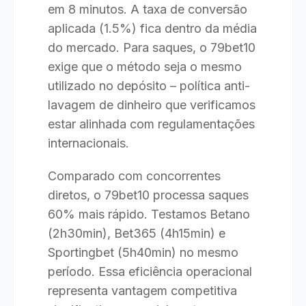
em 8 minutos. A taxa de conversão
aplicada (1.5%) fica dentro da média
do mercado. Para saques, o 79bet10
exige que o método seja o mesmo
utilizado no depósito – política anti-
lavagem de dinheiro que verificamos
estar alinhada com regulamentações
internacionais.
Comparado com concorrentes
diretos, o 79bet10 processa saques
60% mais rápido. Testamos Betano
(2h30min), Bet365 (4h15min) e
Sportingbet (5h40min) no mesmo
período. Essa eficiência operacional
representa vantagem competitiva