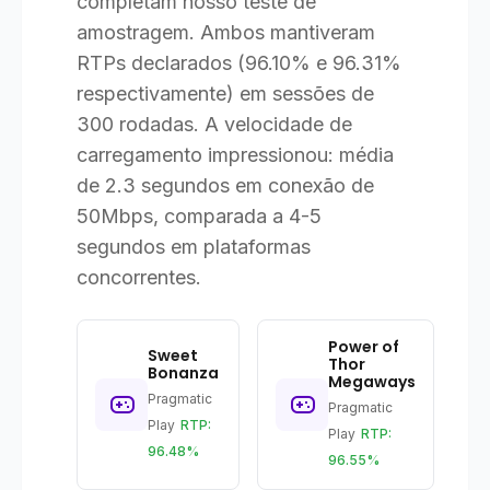
completam nosso teste de
amostragem. Ambos mantiveram
RTPs declarados (96.10% e 96.31%
respectivamente) em sessões de
300 rodadas. A velocidade de
carregamento impressionou: média
de 2.3 segundos em conexão de
50Mbps, comparada a 4-5
segundos em plataformas
concorrentes.
Power of
Sweet
Thor
Bonanza
Megaways
Pragmatic
Pragmatic
Play
RTP:
Play
RTP:
96.48%
96.55%