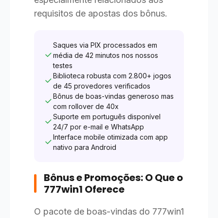
requisitos de apostas dos bônus.
Saques via PIX processados em
média de 42 minutos nos nossos
testes
Biblioteca robusta com 2.800+ jogos
de 45 provedores verificados
Bônus de boas-vindas generoso mas
com rollover de 40x
Suporte em português disponível
24/7 por e-mail e WhatsApp
Interface mobile otimizada com app
nativo para Android
Bônus e Promoções: O Que o
777win1 Oferece
O pacote de boas-vindas do 777win1