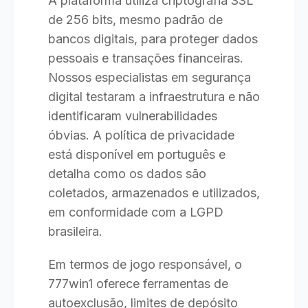
A plataforma utiliza criptografia SSL
de 256 bits, mesmo padrão de
bancos digitais, para proteger dados
pessoais e transações financeiras.
Nossos especialistas em segurança
digital testaram a infraestrutura e não
identificaram vulnerabilidades
óbvias. A política de privacidade
está disponível em português e
detalha como os dados são
coletados, armazenados e utilizados,
em conformidade com a LGPD
brasileira.
Em termos de jogo responsável, o
777win1 oferece ferramentas de
autoexclusão, limites de depósito