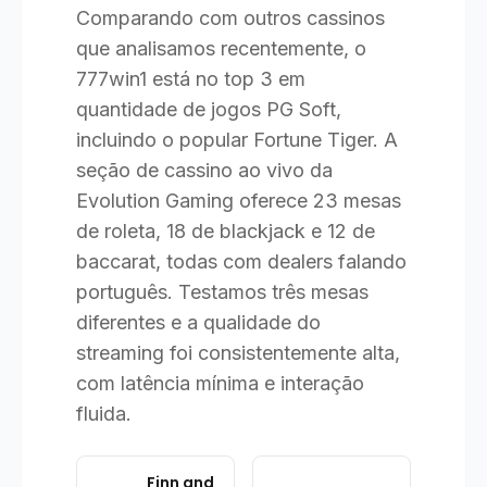
Comparando com outros cassinos
que analisamos recentemente, o
777win1 está no top 3 em
quantidade de jogos PG Soft,
incluindo o popular Fortune Tiger. A
seção de cassino ao vivo da
Evolution Gaming oferece 23 mesas
de roleta, 18 de blackjack e 12 de
baccarat, todas com dealers falando
português. Testamos três mesas
diferentes e a qualidade do
streaming foi consistentemente alta,
com latência mínima e interação
fluida.
Finn and