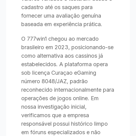
cadastro até os saques para
fornecer uma avaliação genuína
baseada em experiência prática.
O 777win1 chegou ao mercado
brasileiro em 2023, posicionando-se
como alternativa aos cassinos já
estabelecidos. A plataforma opera
sob licença Curaçao eGaming
número 8048/JAZ, padrão
reconhecido internacionalmente para
operações de jogos online. Em
nossa investigação inicial,
verificamos que a empresa
responsável possui histórico limpo
em fóruns especializados e não