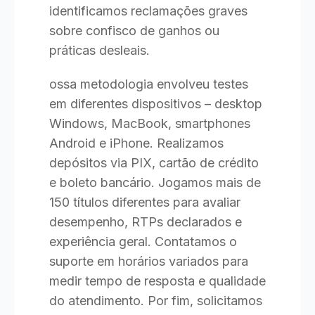
identificamos reclamações graves
sobre confisco de ganhos ou
práticas desleais.
ossa metodologia envolveu testes
em diferentes dispositivos – desktop
Windows, MacBook, smartphones
Android e iPhone. Realizamos
depósitos via PIX, cartão de crédito
e boleto bancário. Jogamos mais de
150 títulos diferentes para avaliar
desempenho, RTPs declarados e
experiência geral. Contatamos o
suporte em horários variados para
medir tempo de resposta e qualidade
do atendimento. Por fim, solicitamos