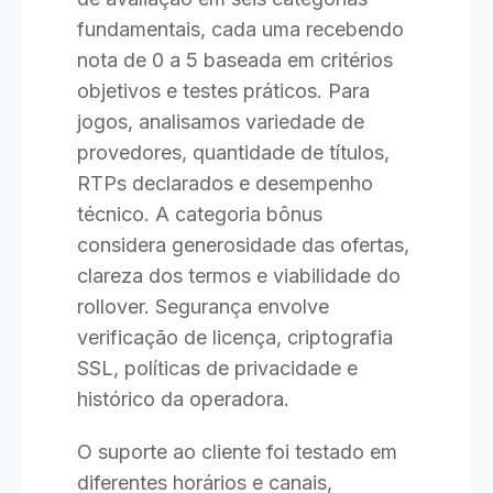
fundamentais, cada uma recebendo
nota de 0 a 5 baseada em critérios
objetivos e testes práticos. Para
jogos, analisamos variedade de
provedores, quantidade de títulos,
RTPs declarados e desempenho
técnico. A categoria bônus
considera generosidade das ofertas,
clareza dos termos e viabilidade do
rollover. Segurança envolve
verificação de licença, criptografia
SSL, políticas de privacidade e
histórico da operadora.
O suporte ao cliente foi testado em
diferentes horários e canais,