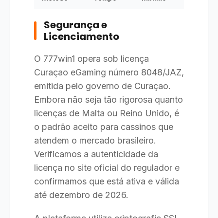
Segurança e
Licenciamento
O 777win1 opera sob licença
Curaçao eGaming número 8048/JAZ,
emitida pelo governo de Curaçao.
Embora não seja tão rigorosa quanto
licenças de Malta ou Reino Unido, é
o padrão aceito para cassinos que
atendem o mercado brasileiro.
Verificamos a autenticidade da
licença no site oficial do regulador e
confirmamos que está ativa e válida
até dezembro de 2026.