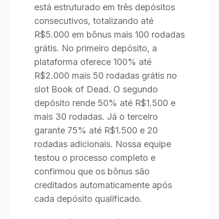
está estruturado em três depósitos
consecutivos, totalizando até
R$5.000 em bônus mais 100 rodadas
grátis. No primeiro depósito, a
plataforma oferece 100% até
R$2.000 mais 50 rodadas grátis no
slot Book of Dead. O segundo
depósito rende 50% até R$1.500 e
mais 30 rodadas. Já o terceiro
garante 75% até R$1.500 e 20
rodadas adicionais. Nossa equipe
testou o processo completo e
confirmou que os bônus são
creditados automaticamente após
cada depósito qualificado.