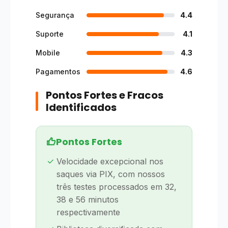
Segurança
4.4
Suporte
4.1
Mobile
4.3
Pagamentos
4.6
Pontos Fortes e Fracos
Identificados
Pontos Fortes
Velocidade excepcional nos
saques via PIX, com nossos
três testes processados em 32,
38 e 56 minutos
respectivamente