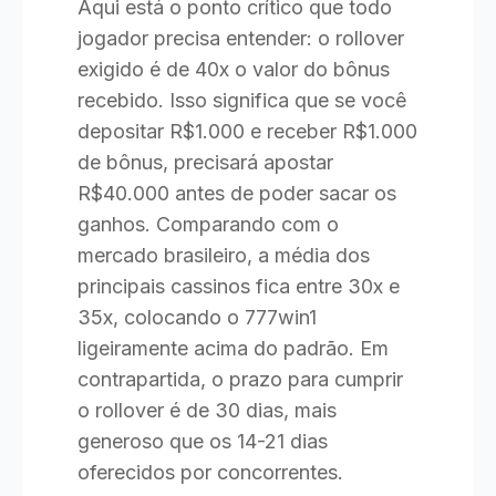
Aqui está o ponto crítico que todo
jogador precisa entender: o rollover
exigido é de 40x o valor do bônus
recebido. Isso significa que se você
depositar R$1.000 e receber R$1.000
de bônus, precisará apostar
R$40.000 antes de poder sacar os
ganhos. Comparando com o
mercado brasileiro, a média dos
principais cassinos fica entre 30x e
35x, colocando o 777win1
ligeiramente acima do padrão. Em
contrapartida, o prazo para cumprir
o rollover é de 30 dias, mais
generoso que os 14-21 dias
oferecidos por concorrentes.