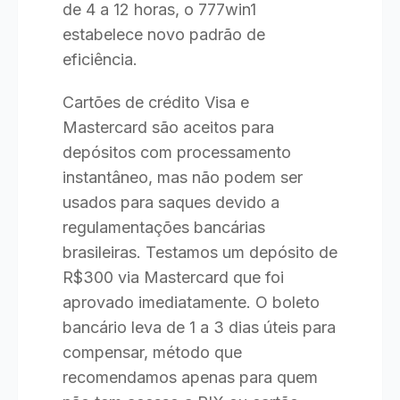
de 4 a 12 horas, o 777win1
estabelece novo padrão de
eficiência.
Cartões de crédito Visa e
Mastercard são aceitos para
depósitos com processamento
instantâneo, mas não podem ser
usados para saques devido a
regulamentações bancárias
brasileiras. Testamos um depósito de
R$300 via Mastercard que foi
aprovado imediatamente. O boleto
bancário leva de 1 a 3 dias úteis para
compensar, método que
recomendamos apenas para quem