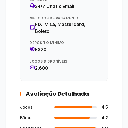
24/7 Chat & Email
MÉTODOS DE PAGAMENTO
PIX, Visa, Mastercard,
Boleto
DEPÓSITO MÍNIMO
R$20
JOGOS DISPONÍVEIS
2.600
Avaliação Detalhada
Jogos
4.5
Bônus
4.2