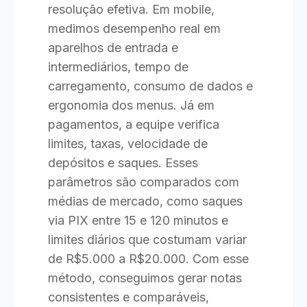
resolução efetiva. Em mobile,
medimos desempenho real em
aparelhos de entrada e
intermediários, tempo de
carregamento, consumo de dados e
ergonomia dos menus. Já em
pagamentos, a equipe verifica
limites, taxas, velocidade de
depósitos e saques. Esses
parâmetros são comparados com
médias de mercado, como saques
via PIX entre 15 e 120 minutos e
limites diários que costumam variar
de R$5.000 a R$20.000. Com esse
método, conseguimos gerar notas
consistentes e comparáveis,