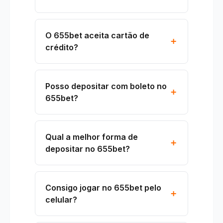
O 655bet aceita cartão de
crédito?
Posso depositar com boleto no
655bet?
Qual a melhor forma de
depositar no 655bet?
Consigo jogar no 655bet pelo
celular?