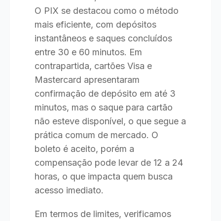
O PIX se destacou como o método
mais eficiente, com depósitos
instantâneos e saques concluídos
entre 30 e 60 minutos. Em
contrapartida, cartões Visa e
Mastercard apresentaram
confirmação de depósito em até 3
minutos, mas o saque para cartão
não esteve disponível, o que segue a
prática comum de mercado. O
boleto é aceito, porém a
compensação pode levar de 12 a 24
horas, o que impacta quem busca
acesso imediato.
Em termos de limites, verificamos