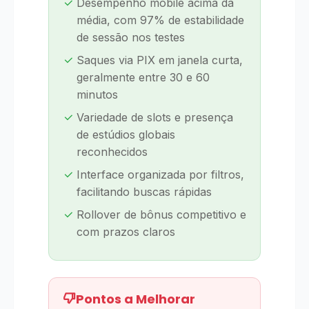
Desempenho mobile acima da
média, com 97% de estabilidade
de sessão nos testes
Saques via PIX em janela curta,
geralmente entre 30 e 60
minutos
Variedade de slots e presença
de estúdios globais
reconhecidos
Interface organizada por filtros,
facilitando buscas rápidas
Rollover de bônus competitivo e
com prazos claros
Pontos a Melhorar