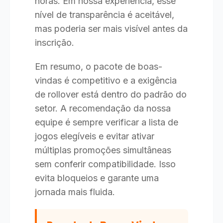
horas. Em nossa experiência, esse
nível de transparência é aceitável,
mas poderia ser mais visível antes da
inscrição.
Em resumo, o pacote de boas-
vindas é competitivo e a exigência
de rollover está dentro do padrão do
setor. A recomendação da nossa
equipe é sempre verificar a lista de
jogos elegíveis e evitar ativar
múltiplas promoções simultâneas
sem conferir compatibilidade. Isso
evita bloqueios e garante uma
jornada mais fluida.