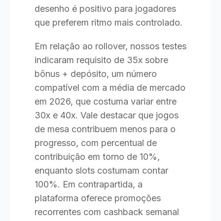
desenho é positivo para jogadores
que preferem ritmo mais controlado.
Em relação ao rollover, nossos testes
indicaram requisito de 35x sobre
bônus + depósito, um número
compatível com a média de mercado
em 2026, que costuma variar entre
30x e 40x. Vale destacar que jogos
de mesa contribuem menos para o
progresso, com percentual de
contribuição em torno de 10%,
enquanto slots costumam contar
100%. Em contrapartida, a
plataforma oferece promoções
recorrentes com cashback semanal