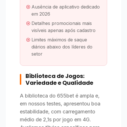
Ausência de aplicativo dedicado
em 2026
Detalhes promocionais mais
visíveis apenas após cadastro
Limites máximos de saque
diários abaixo dos líderes do
setor
Biblioteca de Jogos:
Variedade e Qualidade
A biblioteca do 655bet é ampla e,
em nossos testes, apresentou boa
estabilidade, com carregamento
médio de 2,1s por jogo em 4G.