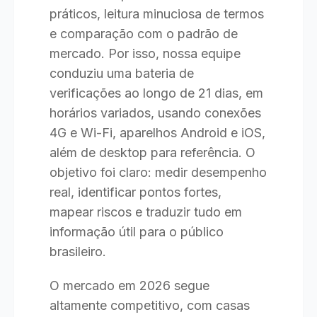
práticos, leitura minuciosa de termos
e comparação com o padrão de
mercado. Por isso, nossa equipe
conduziu uma bateria de
verificações ao longo de 21 dias, em
horários variados, usando conexões
4G e Wi-Fi, aparelhos Android e iOS,
além de desktop para referência. O
objetivo foi claro: medir desempenho
real, identificar pontos fortes,
mapear riscos e traduzir tudo em
informação útil para o público
brasileiro.
O mercado em 2026 segue
altamente competitivo, com casas