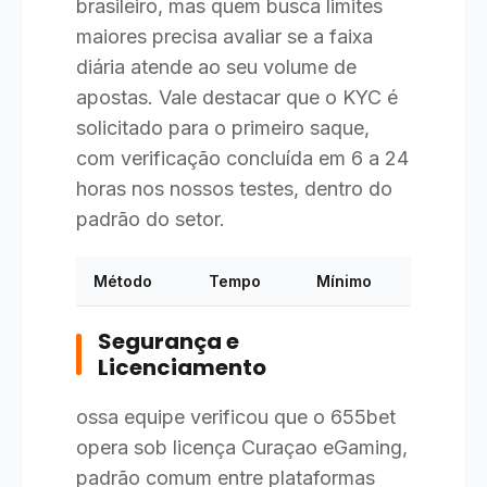
brasileiro, mas quem busca limites
maiores precisa avaliar se a faixa
diária atende ao seu volume de
apostas. Vale destacar que o KYC é
solicitado para o primeiro saque,
com verificação concluída em 6 a 24
horas nos nossos testes, dentro do
padrão do setor.
Método
Tempo
Mínimo
Segurança e
Licenciamento
ossa equipe verificou que o 655bet
opera sob licença Curaçao eGaming,
padrão comum entre plataformas