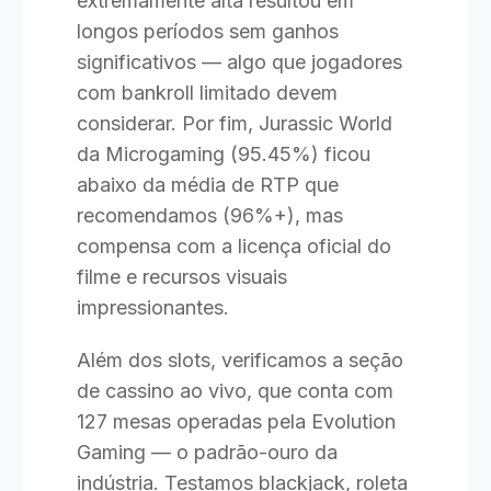
extremamente alta resultou em
longos períodos sem ganhos
significativos — algo que jogadores
com bankroll limitado devem
considerar. Por fim, Jurassic World
da Microgaming (95.45%) ficou
abaixo da média de RTP que
recomendamos (96%+), mas
compensa com a licença oficial do
filme e recursos visuais
impressionantes.
Além dos slots, verificamos a seção
de cassino ao vivo, que conta com
127 mesas operadas pela Evolution
Gaming — o padrão-ouro da
indústria. Testamos blackjack, roleta