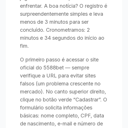
enfrentar. A boa notícia? O registro é
surpreendentemente simples e leva
menos de 3 minutos para ser
concluído. Cronometramos: 2
minutos e 34 segundos do início ao
fim.
O primeiro passo é acessar o site
oficial do 5588bet — sempre
verifique a URL para evitar sites
falsos (um problema crescente no
mercado). No canto superior direito,
clique no botão verde “Cadastrar”. O
formulário solicita informações
básicas: nome completo, CPF, data
de nascimento, e-mail e número de