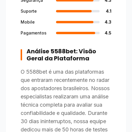
Segurança
4.3
Suporte
4.1
Mobile
4.3
Pagamentos
4.5
Análise 5588bet: Visão
Geral da Plataforma
O 5588bet é uma das plataformas
que entraram recentemente no radar
dos apostadores brasileiros. Nossos
especialistas realizaram uma análise
técnica completa para avaliar sua
confiabilidade e qualidade. Durante
30 dias ininterruptos, nossa equipe
dedicou mais de 50 horas de testes