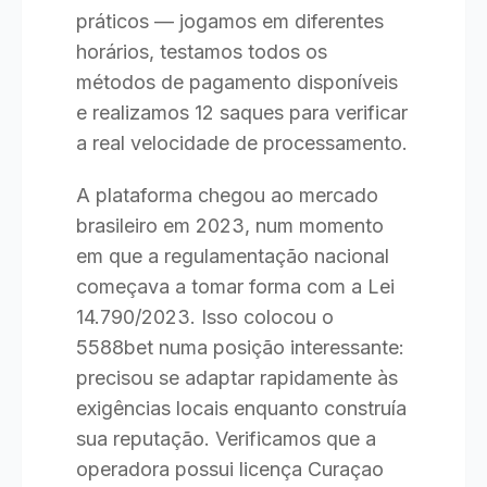
práticos — jogamos em diferentes
horários, testamos todos os
métodos de pagamento disponíveis
e realizamos 12 saques para verificar
a real velocidade de processamento.
A plataforma chegou ao mercado
brasileiro em 2023, num momento
em que a regulamentação nacional
começava a tomar forma com a Lei
14.790/2023. Isso colocou o
5588bet numa posição interessante:
precisou se adaptar rapidamente às
exigências locais enquanto construía
sua reputação. Verificamos que a
operadora possui licença Curaçao