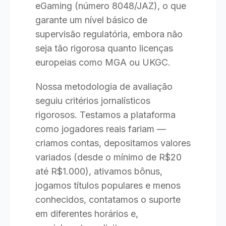
eGaming (número 8048/JAZ), o que
garante um nível básico de
supervisão regulatória, embora não
seja tão rigorosa quanto licenças
europeias como MGA ou UKGC.
Nossa metodologia de avaliação
seguiu critérios jornalísticos
rigorosos. Testamos a plataforma
como jogadores reais fariam —
criamos contas, depositamos valores
variados (desde o mínimo de R$20
até R$1.000), ativamos bônus,
jogamos títulos populares e menos
conhecidos, contatamos o suporte
em diferentes horários e,