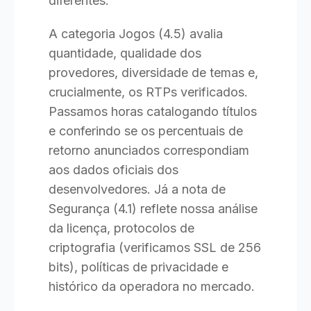
diferentes.
A categoria Jogos (4.5) avalia
quantidade, qualidade dos
provedores, diversidade de temas e,
crucialmente, os RTPs verificados.
Passamos horas catalogando títulos
e conferindo se os percentuais de
retorno anunciados correspondiam
aos dados oficiais dos
desenvolvedores. Já a nota de
Segurança (4.1) reflete nossa análise
da licença, protocolos de
criptografia (verificamos SSL de 256
bits), políticas de privacidade e
histórico da operadora no mercado.