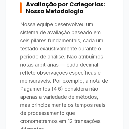
Avaliação por Categorias:
Nossa Metodologia
Nossa equipe desenvolveu um
sistema de avaliação baseado em
seis pilares fundamentais, cada um
testado exaustivamente durante o
período de análise. Não atribuímos
notas arbitrárias — cada decimal
reflete observações específicas e
mensuráveis. Por exemplo, a nota de
Pagamentos (4.6) considera não
apenas a variedade de métodos,
mas principalmente os tempos reais
de processamento que
cronometramos em 12 transações