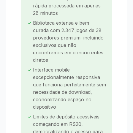
rápida processada em apenas
28 minutos
Biblioteca extensa e bem
curada com 2.347 jogos de 38
provedores premium, incluindo
exclusivos que não
encontramos em concorrentes
diretos
Interface mobile
excepcionalmente responsiva
que funciona perfeitamente sem
necessidade de download,
economizando espaço no
dispositivo
Limites de depósito acessíveis
começando em R$20,
democratizando o acesso para