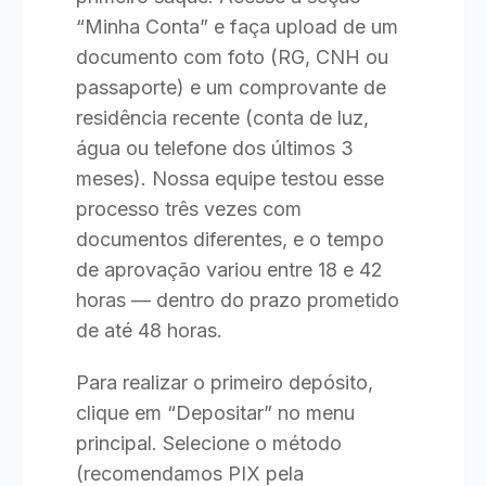
“Minha Conta” e faça upload de um
documento com foto (RG, CNH ou
passaporte) e um comprovante de
residência recente (conta de luz,
água ou telefone dos últimos 3
meses). Nossa equipe testou esse
processo três vezes com
documentos diferentes, e o tempo
de aprovação variou entre 18 e 42
horas — dentro do prazo prometido
de até 48 horas.
Para realizar o primeiro depósito,
clique em “Depositar” no menu
principal. Selecione o método
(recomendamos PIX pela