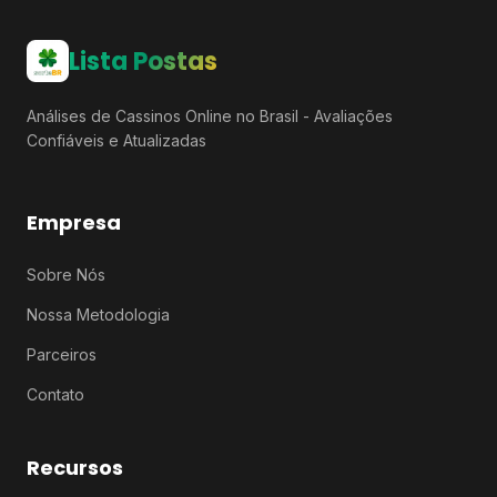
Lista Postas
Análises de Cassinos Online no Brasil - Avaliações
Confiáveis e Atualizadas
Empresa
Sobre Nós
Nossa Metodologia
Parceiros
Contato
Recursos