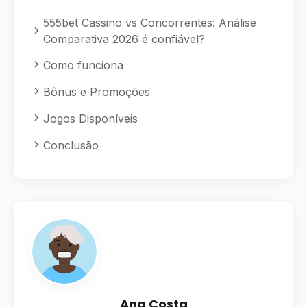
555bet Cassino vs Concorrentes: Análise
Comparativa 2026 é confiável?
Como funciona
Bônus e Promoções
Jogos Disponíveis
Conclusão
Ana Costa