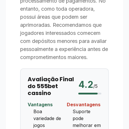
processamento de pagamentos. No
entanto, como toda operadora,
possui áreas que podem ser
aprimoradas. Recomendamos que
jogadores interessados comecem
com depósitos menores para avaliar
pessoalmente a experiência antes de
comprometimentos maiores.
Avaliação Final
4.2
do 555bet
/5
cassino
Vantagens
Desvantagens
Boa
Suporte
variedade de
pode
jogos
melhorar em