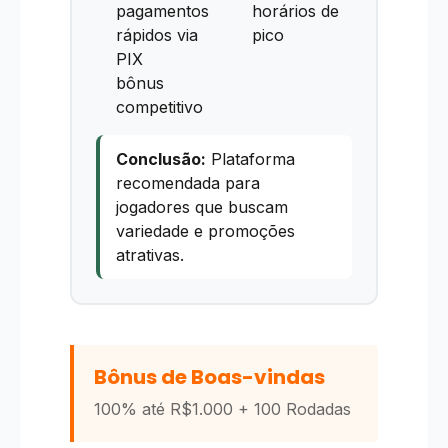
pagamentos
horários de
rápidos via
pico
PIX
bônus
competitivo
Conclusão:
Plataforma
recomendada para
jogadores que buscam
variedade e promoções
atrativas.
Bônus de Boas-vindas
100% até R$1.000 + 100 Rodadas