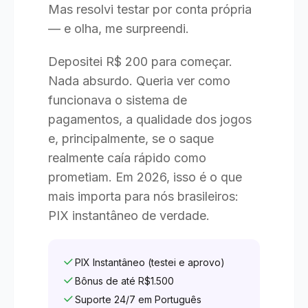
Mas resolvi testar por conta própria
— e olha, me surpreendi.
Depositei R$ 200 para começar.
Nada absurdo. Queria ver como
funcionava o sistema de
pagamentos, a qualidade dos jogos
e, principalmente, se o saque
realmente caía rápido como
prometiam. Em 2026, isso é o que
mais importa para nós brasileiros:
PIX instantâneo de verdade.
PIX Instantâneo (testei e aprovo)
Bônus de até R$1.500
Suporte 24/7 em Português