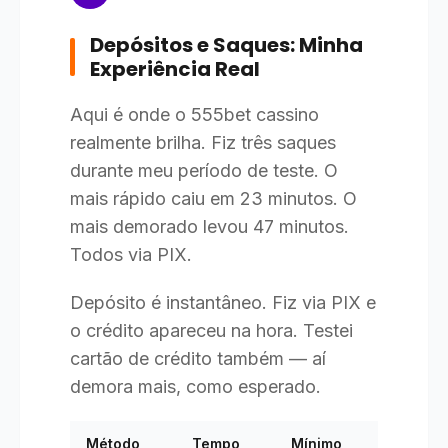
Depósitos e Saques: Minha
Experiência Real
Aqui é onde o 555bet cassino
realmente brilha. Fiz três saques
durante meu período de teste. O
mais rápido caiu em 23 minutos. O
mais demorado levou 47 minutos.
Todos via PIX.
Depósito é instantâneo. Fiz via PIX e
o crédito apareceu na hora. Testei
cartão de crédito também — aí
demora mais, como esperado.
Método
Tempo
Mínimo