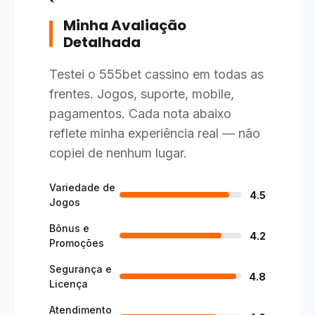
Minha Avaliação
Detalhada
Testei o 555bet cassino em todas as
frentes. Jogos, suporte, mobile,
pagamentos. Cada nota abaixo
reflete minha experiência real — não
copiei de nenhum lugar.
Variedade de
4.5
Jogos
Bônus e
4.2
Promoções
Segurança e
4.8
Licença
Atendimento