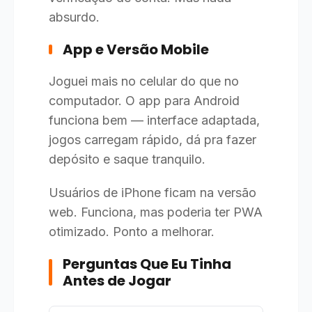
absurdo.
App e Versão Mobile
Joguei mais no celular do que no
computador. O app para Android
funciona bem — interface adaptada,
jogos carregam rápido, dá pra fazer
depósito e saque tranquilo.
Usuários de iPhone ficam na versão
web. Funciona, mas poderia ter PWA
otimizado. Ponto a melhorar.
Perguntas Que Eu Tinha
Antes de Jogar