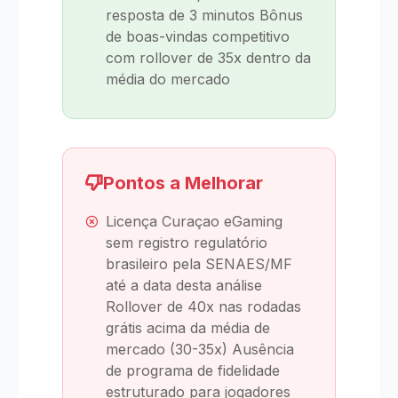
resposta de 3 minutos Bônus
de boas-vindas competitivo
com rollover de 35x dentro da
média do mercado
Pontos a Melhorar
Licença Curaçao eGaming
sem registro regulatório
brasileiro pela SENAES/MF
até a data desta análise
Rollover de 40x nas rodadas
grátis acima da média de
mercado (30-35x) Ausência
de programa de fidelidade
estruturado para jogadores