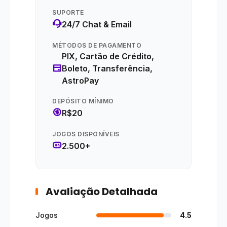
SUPORTE
24/7 Chat & Email
MÉTODOS DE PAGAMENTO
PIX, Cartão de Crédito,
Boleto, Transferência,
AstroPay
DEPÓSITO MÍNIMO
R$20
JOGOS DISPONÍVEIS
2.500+
Avaliação Detalhada
Jogos
4.5