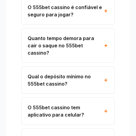
O 555bet cassino é confiável e
seguro para jogar?
Quanto tempo demora para
cair o saque no 555bet
cassino?
Qual o depósito mínimo no
555bet cassino?
O 555bet cassino tem
aplicativo para celular?