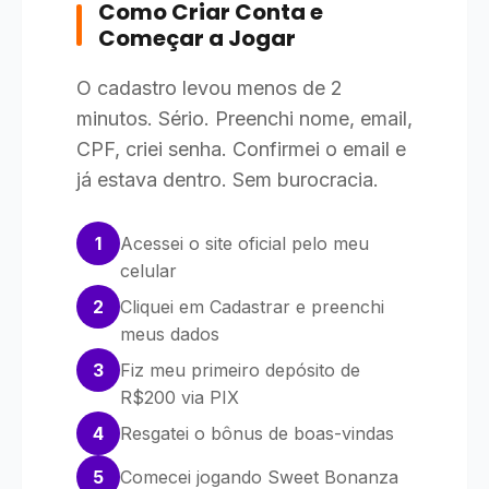
Como Criar Conta e
Começar a Jogar
O cadastro levou menos de 2
minutos. Sério. Preenchi nome, email,
CPF, criei senha. Confirmei o email e
já estava dentro. Sem burocracia.
1
Acessei o site oficial pelo meu
celular
2
Cliquei em Cadastrar e preenchi
meus dados
3
Fiz meu primeiro depósito de
R$200 via PIX
4
Resgatei o bônus de boas-vindas
5
Comecei jogando Sweet Bonanza