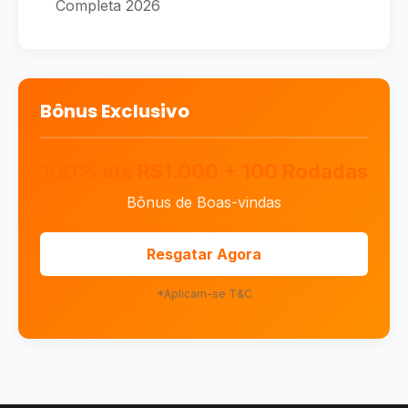
Completa 2026
Bônus Exclusivo
100% até R$1.000 + 100 Rodadas
Bônus de Boas-vindas
Resgatar Agora
*Aplicam-se T&C