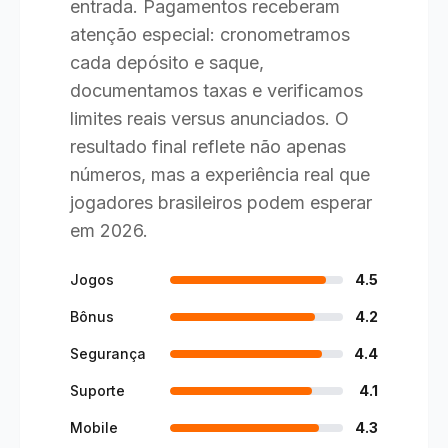
entrada. Pagamentos receberam
atenção especial: cronometramos
cada depósito e saque,
documentamos taxas e verificamos
limites reais versus anunciados. O
resultado final reflete não apenas
números, mas a experiência real que
jogadores brasileiros podem esperar
em 2026.
Jogos
4.5
Bônus
4.2
Segurança
4.4
Suporte
4.1
Mobile
4.3