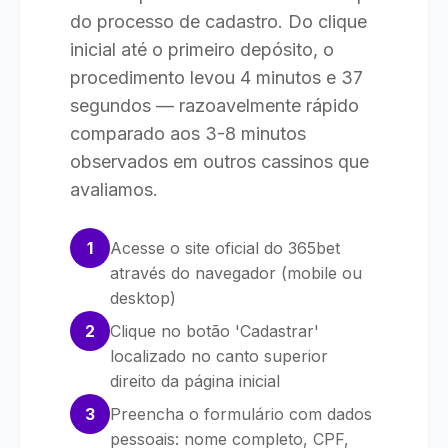
do processo de cadastro. Do clique
inicial até o primeiro depósito, o
procedimento levou 4 minutos e 37
segundos — razoavelmente rápido
comparado aos 3-8 minutos
observados em outros cassinos que
avaliamos.
1
Acesse o site oficial do 365bet
através do navegador (mobile ou
desktop)
2
Clique no botão 'Cadastrar'
localizado no canto superior
direito da página inicial
3
Preencha o formulário com dados
pessoais: nome completo, CPF,