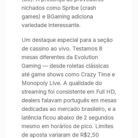
nichados como Spribe (crash
games) e BGaming adiciona
variedade interessante.
Um destaque especial para a seção
de cassino ao vivo. Testamos 8
mesas diferentes da Evolution
Gaming — desde roletas clássicas
até game shows como Crazy Time e
Monopoly Live. A qualidade do
streaming foi consistente em Full HD,
dealers falavam português em mesas
dedicadas ao mercado brasileiro, e a
latência ficou abaixo de 2 segundos
mesmo em horários de pico. Limites
de aposta variaram de R$2,50