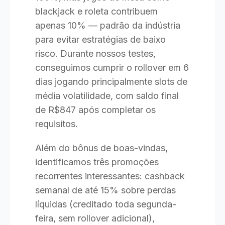
blackjack e roleta contribuem
apenas 10% — padrão da indústria
para evitar estratégias de baixo
risco. Durante nossos testes,
conseguimos cumprir o rollover em 6
dias jogando principalmente slots de
média volatilidade, com saldo final
de R$847 após completar os
requisitos.
Além do bônus de boas-vindas,
identificamos três promoções
recorrentes interessantes: cashback
semanal de até 15% sobre perdas
líquidas (creditado toda segunda-
feira, sem rollover adicional),