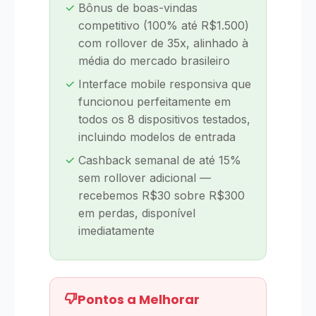
Bônus de boas-vindas
competitivo (100% até R$1.500)
com rollover de 35x, alinhado à
média do mercado brasileiro
Interface mobile responsiva que
funcionou perfeitamente em
todos os 8 dispositivos testados,
incluindo modelos de entrada
Cashback semanal de até 15%
sem rollover adicional —
recebemos R$30 sobre R$300
em perdas, disponível
imediatamente
Pontos a Melhorar