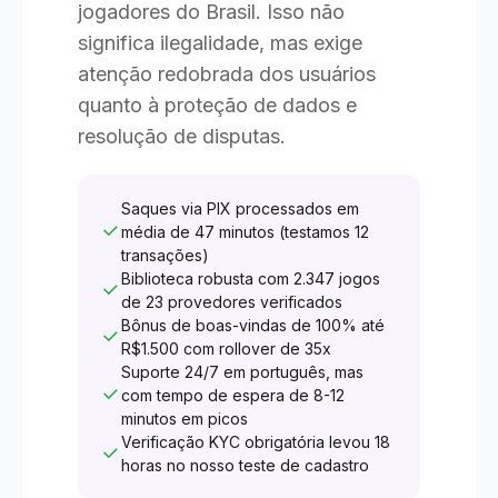
jogadores do Brasil. Isso não
significa ilegalidade, mas exige
atenção redobrada dos usuários
quanto à proteção de dados e
resolução de disputas.
Saques via PIX processados em
média de 47 minutos (testamos 12
transações)
Biblioteca robusta com 2.347 jogos
de 23 provedores verificados
Bônus de boas-vindas de 100% até
R$1.500 com rollover de 35x
Suporte 24/7 em português, mas
com tempo de espera de 8-12
minutos em picos
Verificação KYC obrigatória levou 18
horas no nosso teste de cadastro