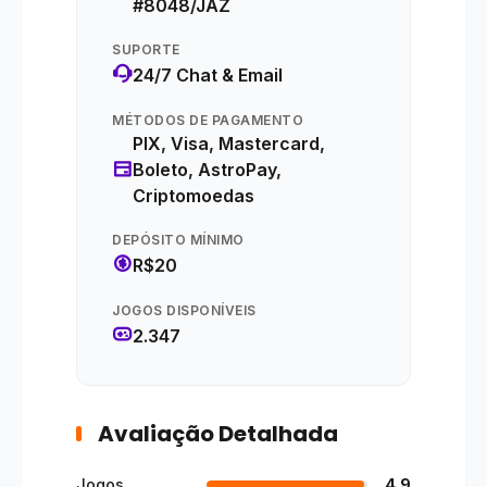
#8048/JAZ
SUPORTE
24/7 Chat & Email
MÉTODOS DE PAGAMENTO
PIX, Visa, Mastercard,
Boleto, AstroPay,
Criptomoedas
DEPÓSITO MÍNIMO
R$20
JOGOS DISPONÍVEIS
2.347
Avaliação Detalhada
Jogos
4.9