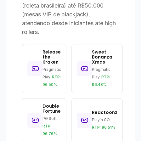
(roleta brasileira) até R$50.000
(mesas VIP de blackjack),
atendendo desde iniciantes até high
rollers.
Release
Sweet
the
Bonanza
Kraken
Xmas
Pragmatic
Pragmatic
Play
RTP:
Play
RTP:
96.50%
96.48%
Double
Fortune
Reactoonz
PG Soft
Play'n GO
RTP:
RTP: 96.51%
96.76%