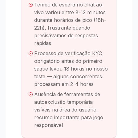
Tempo de espera no chat ao
vivo variou entre 8-12 minutos
durante horários de pico (18h-
22h), frustrante quando
precisávamos de respostas
rápidas
Processo de verificação KYC
obrigatório antes do primeiro
saque levou 18 horas no nosso
teste — alguns concorrentes
processam em 2-4 horas
Ausência de ferramentas de
autoexclusão temporária
visíveis na área do usuário,
recurso importante para jogo
responsável