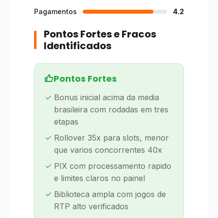
Pagamentos
4.2
Pontos Fortes e Fracos
Identificados
Pontos Fortes
Bonus inicial acima da media
brasileira com rodadas em tres
etapas
Rollover 35x para slots, menor
que varios concorrentes 40x
PIX com processamento rapido
e limites claros no painel
Biblioteca ampla com jogos de
RTP alto verificados