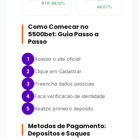
RTP: 88.12%
96.07%
Como Comecar no
5500bet: Guia Passo a
Passo
1
Acesse o site oficial
2
Clique em Cadastrar
3
Preencha dados pessoais
4
Faca verificacao de identidade
5
Realize primeiro deposito
Metodos de Pagamento:
Depositos e Saques