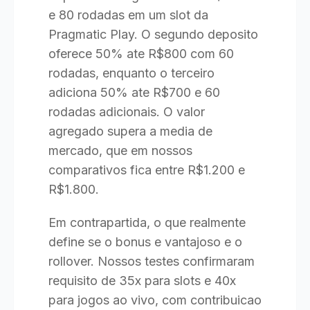
e 80 rodadas em um slot da
Pragmatic Play. O segundo deposito
oferece 50% ate R$800 com 60
rodadas, enquanto o terceiro
adiciona 50% ate R$700 e 60
rodadas adicionais. O valor
agregado supera a media de
mercado, que em nossos
comparativos fica entre R$1.200 e
R$1.800.
Em contrapartida, o que realmente
define se o bonus e vantajoso e o
rollover. Nossos testes confirmaram
requisito de 35x para slots e 40x
para jogos ao vivo, com contribuicao