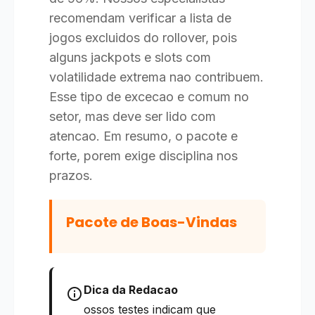
recomendam verificar a lista de
jogos excluidos do rollover, pois
alguns jackpots e slots com
volatilidade extrema nao contribuem.
Esse tipo de excecao e comum no
setor, mas deve ser lido com
atencao. Em resumo, o pacote e
forte, porem exige disciplina nos
prazos.
Pacote de Boas-Vindas
Dica da Redacao
ossos testes indicam que