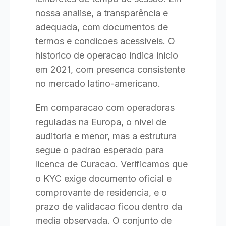
nossa analise, a transparência e
adequada, com documentos de
termos e condicoes acessiveis. O
historico de operacao indica inicio
em 2021, com presenca consistente
no mercado latino-americano.
Em comparacao com operadoras
reguladas na Europa, o nivel de
auditoria e menor, mas a estrutura
segue o padrao esperado para
licenca de Curacao. Verificamos que
o KYC exige documento oficial e
comprovante de residencia, e o
prazo de validacao ficou dentro da
media observada. O conjunto de