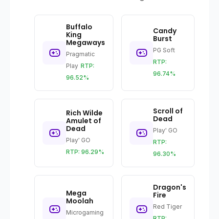
Buffalo
Candy
King
Burst
Megaways
PG Soft
Pragmatic
RTP:
Play
RTP:
96.74%
96.52%
Scroll of
Rich Wilde
Dead
Amulet of
Dead
Play' GO
Play' GO
RTP:
RTP: 96.29%
96.30%
Dragon's
Mega
Fire
Moolah
Red Tiger
Microgaming
RTP: