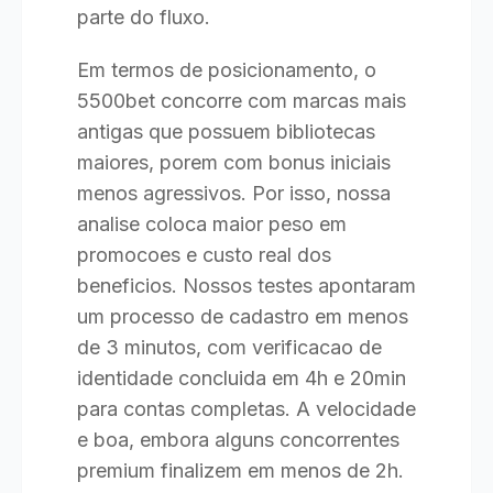
parte do fluxo.
Em termos de posicionamento, o
5500bet concorre com marcas mais
antigas que possuem bibliotecas
maiores, porem com bonus iniciais
menos agressivos. Por isso, nossa
analise coloca maior peso em
promocoes e custo real dos
beneficios. Nossos testes apontaram
um processo de cadastro em menos
de 3 minutos, com verificacao de
identidade concluida em 4h e 20min
para contas completas. A velocidade
e boa, embora alguns concorrentes
premium finalizem em menos de 2h.