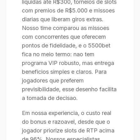
liquidas ate R$300, torneios de slots
com premios de R$5.000 e missoes
diarias que liberam giros extras.
Nosso time comparou as missoes
com concorrentes que oferecem
pontos de fidelidade, e o 5500bet
fica no meio termo: nao tem
programa VIP robusto, mas entrega
beneficios simples e claros. Para
jogadores que preferem
previsibilidade, esse desenho facilita
a tomada de decisao.
Em nossa experiencia, o custo real
do bonus e razoavel, desde que o
jogador priorize slots de RTP acima
de 96%. Nossos especialistas