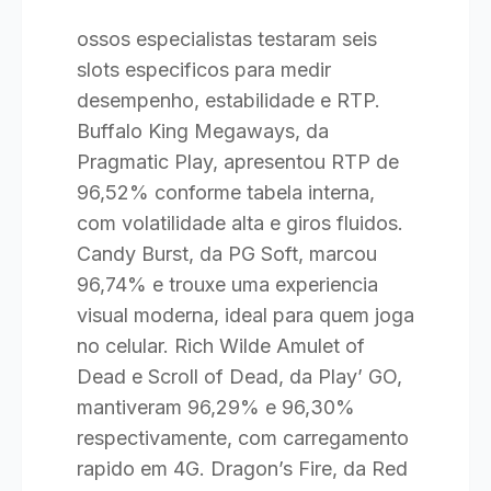
ossos especialistas testaram seis
slots especificos para medir
desempenho, estabilidade e RTP.
Buffalo King Megaways, da
Pragmatic Play, apresentou RTP de
96,52% conforme tabela interna,
com volatilidade alta e giros fluidos.
Candy Burst, da PG Soft, marcou
96,74% e trouxe uma experiencia
visual moderna, ideal para quem joga
no celular. Rich Wilde Amulet of
Dead e Scroll of Dead, da Play’ GO,
mantiveram 96,29% e 96,30%
respectivamente, com carregamento
rapido em 4G. Dragon’s Fire, da Red