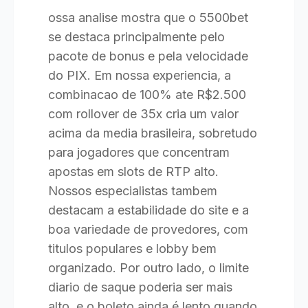
ossa analise mostra que o 5500bet
se destaca principalmente pelo
pacote de bonus e pela velocidade
do PIX. Em nossa experiencia, a
combinacao de 100% ate R$2.500
com rollover de 35x cria um valor
acima da media brasileira, sobretudo
para jogadores que concentram
apostas em slots de RTP alto.
Nossos especialistas tambem
destacam a estabilidade do site e a
boa variedade de provedores, com
titulos populares e lobby bem
organizado. Por outro lado, o limite
diario de saque poderia ser mais
alto, e o boleto ainda é lento quando