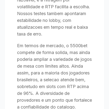
volatilidade e RTP facilita a escolha.
Nossos testes tambem apontaram
estabilidade no lobby, com
atualizacoes em tempo real e baixa
taxa de erro.
Em termos de mercado, o 5500bet
compete de forma solida, mas ainda
poderia ampliar a variedade de jogos
de mesa com limites altos. Ainda
assim, para a maioria dos jogadores
brasileiros, a selecao atende bem,
sobretudo em slots com RTP acima
de 96%. A diversidade de
provedores e um ponto que fortalece
a confiabilidade do catalogo.