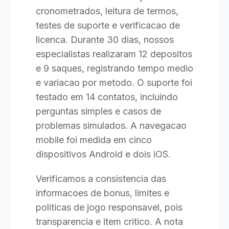
cronometrados, leitura de termos,
testes de suporte e verificacao de
licenca. Durante 30 dias, nossos
especialistas realizaram 12 depositos
e 9 saques, registrando tempo medio
e variacao por metodo. O suporte foi
testado em 14 contatos, incluindo
perguntas simples e casos de
problemas simulados. A navegacao
mobile foi medida em cinco
dispositivos Android e dois iOS.
Verificamos a consistencia das
informacoes de bonus, limites e
politicas de jogo responsavel, pois
transparencia e item critico. A nota