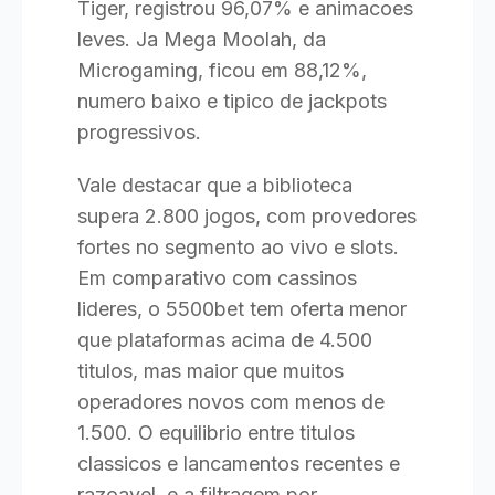
Tiger, registrou 96,07% e animacoes
leves. Ja Mega Moolah, da
Microgaming, ficou em 88,12%,
numero baixo e tipico de jackpots
progressivos.
Vale destacar que a biblioteca
supera 2.800 jogos, com provedores
fortes no segmento ao vivo e slots.
Em comparativo com cassinos
lideres, o 5500bet tem oferta menor
que plataformas acima de 4.500
titulos, mas maior que muitos
operadores novos com menos de
1.500. O equilibrio entre titulos
classicos e lancamentos recentes e
razoavel, e a filtragem por