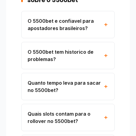
sobre o 5500bet
O 5500bet e confiavel para
apostadores brasileiros?
O 5500bet tem historico de
problemas?
Quanto tempo leva para sacar
no 5500bet?
Quais slots contam para o
rollover no 5500bet?