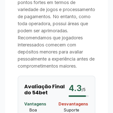
pontos fortes em termos de
variedade de jogos e processamento
de pagamentos. No entanto, como
toda operadora, possui áreas que
podem ser aprimoradas.
Recomendamos que jogadores
interessados comecem com
depósitos menores para avaliar
pessoalmente a experiência antes de
comprometimentos maiores.
Avaliação Final
4.3
/5
do 54bet
Vantagens
Desvantagens
Boa
Suporte