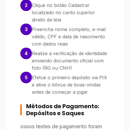
2
Clique no botão Cadastrar
localizado no canto superior
direito da tela
3
Preencha nome completo, e-mail
válido, CPF e data de nascimento
com dados reais
4
Realize a verificação de identidade
enviando documento oficial com
foto (RG ou CNH)
5
Efetue o primeiro depósito via PIX
e ative o bônus de boas-vindas
antes de começar a jogar
Métodos de Pagamento:
Depósitos e Saques
ossos testes de pagamento foram