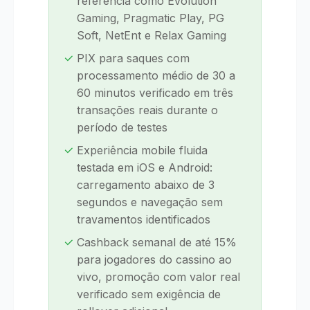
referência como Evolution
Gaming, Pragmatic Play, PG
Soft, NetEnt e Relax Gaming
PIX para saques com
processamento médio de 30 a
60 minutos verificado em três
transações reais durante o
período de testes
Experiência mobile fluida
testada em iOS e Android:
carregamento abaixo de 3
segundos e navegação sem
travamentos identificados
Cashback semanal de até 15%
para jogadores do cassino ao
vivo, promoção com valor real
verificado sem exigência de