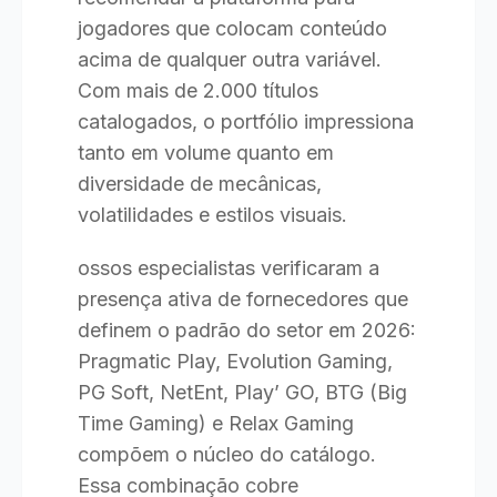
jogadores que colocam conteúdo
acima de qualquer outra variável.
Com mais de 2.000 títulos
catalogados, o portfólio impressiona
tanto em volume quanto em
diversidade de mecânicas,
volatilidades e estilos visuais.
ossos especialistas verificaram a
presença ativa de fornecedores que
definem o padrão do setor em 2026:
Pragmatic Play, Evolution Gaming,
PG Soft, NetEnt, Play’ GO, BTG (Big
Time Gaming) e Relax Gaming
compõem o núcleo do catálogo.
Essa combinação cobre