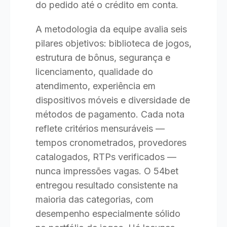
do pedido até o crédito em conta.
A metodologia da equipe avalia seis
pilares objetivos: biblioteca de jogos,
estrutura de bônus, segurança e
licenciamento, qualidade do
atendimento, experiência em
dispositivos móveis e diversidade de
métodos de pagamento. Cada nota
reflete critérios mensuráveis —
tempos cronometrados, provedores
catalogados, RTPs verificados —
nunca impressões vagas. O 54bet
entregou resultado consistente na
maioria das categorias, com
desempenho especialmente sólido