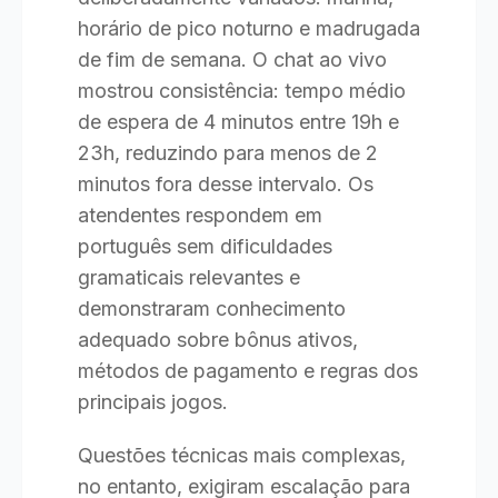
horário de pico noturno e madrugada
de fim de semana. O chat ao vivo
mostrou consistência: tempo médio
de espera de 4 minutos entre 19h e
23h, reduzindo para menos de 2
minutos fora desse intervalo. Os
atendentes respondem em
português sem dificuldades
gramaticais relevantes e
demonstraram conhecimento
adequado sobre bônus ativos,
métodos de pagamento e regras dos
principais jogos.
Questões técnicas mais complexas,
no entanto, exigiram escalação para