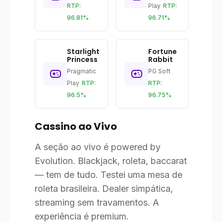
RTP:
Play
RTP:
96.81%
96.71%
Starlight
Fortune
Princess
Rabbit
Pragmatic
PG Soft
Play
RTP:
RTP:
96.5%
96.75%
Cassino ao Vivo
A seção ao vivo é powered by
Evolution. Blackjack, roleta, baccarat
— tem de tudo. Testei uma mesa de
roleta brasileira. Dealer simpática,
streaming sem travamentos. A
experiência é premium.