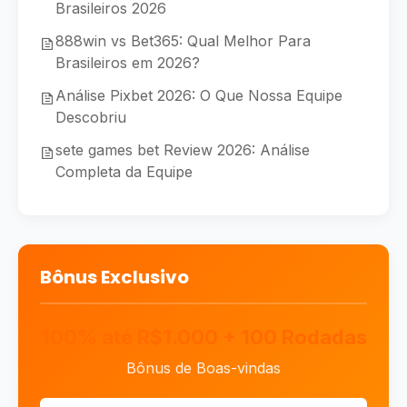
Brasileiros 2026
888win vs Bet365: Qual Melhor Para
Brasileiros em 2026?
Análise Pixbet 2026: O Que Nossa Equipe
Descobriu
sete games bet Review 2026: Análise
Completa da Equipe
Bônus Exclusivo
100% até R$1.000 + 100 Rodadas
Bônus de Boas-vindas