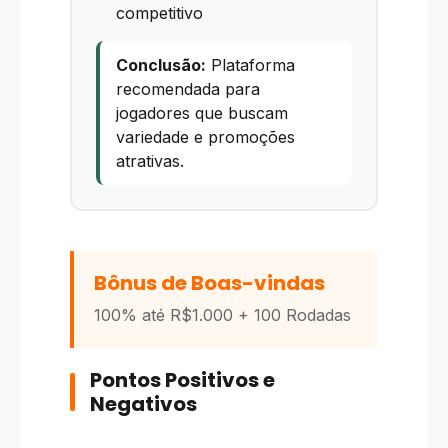
competitivo
Conclusão:
Plataforma
recomendada para
jogadores que buscam
variedade e promoções
atrativas.
Bônus de Boas-vindas
100% até R$1.000 + 100 Rodadas
Pontos Positivos e
Negativos