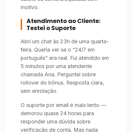
motivo.
Atendimento ao Cliente:
Testei o Suporte
Abri um chat às 23h de uma quarta-
feira. Queria ver se o “24/7 em
português” era real. Fui atendido em
5 minutos por uma atendente
chamada Ana. Perguntei sobre
rollover do bônus. Resposta clara,
sem enrolação.
O suporte por email é mais lento —
demorou quase 24 horas para
responder uma dúvida sobre
verificação de conta. Mas nada