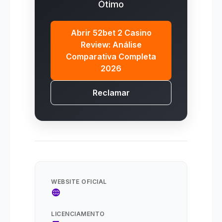
Ótimo
Abrir 52bet 2 Casino
Review: Análise
Comparativa Completa
2026
Reclamar
WEBSITE OFICIAL
LICENCIAMENTO