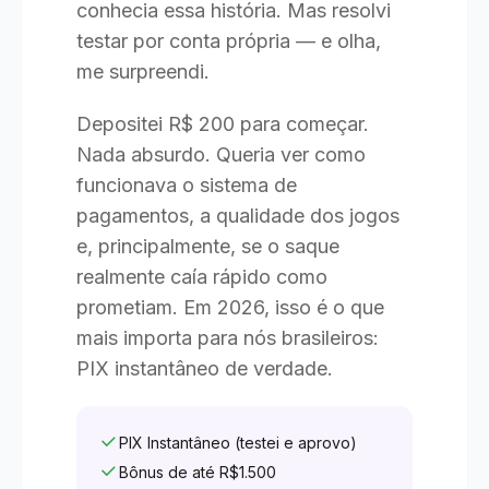
conhecia essa história. Mas resolvi
testar por conta própria — e olha,
me surpreendi.
Depositei R$ 200 para começar.
Nada absurdo. Queria ver como
funcionava o sistema de
pagamentos, a qualidade dos jogos
e, principalmente, se o saque
realmente caía rápido como
prometiam. Em 2026, isso é o que
mais importa para nós brasileiros:
PIX instantâneo de verdade.
PIX Instantâneo (testei e aprovo)
Bônus de até R$1.500