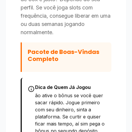
perfil. Se você joga slots com
frequência, consegue liberar em uma
ou duas semanas jogando
normalmente.
Pacote de Boas-Vindas
Completo
Dica de Quem Já Jogou
ão ative o bônus se você quer
sacar rápido. Jogue primeiro
com seu dinheiro, sinta a
plataforma. Se curtir e quiser
ficar mais tempo, aí sim pega o
bônus no segundo depósito.