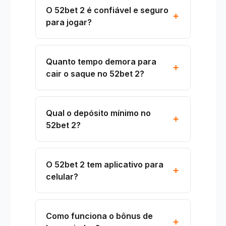
O 52bet 2 é confiável e seguro
para jogar?
Quanto tempo demora para
cair o saque no 52bet 2?
Qual o depósito mínimo no
52bet 2?
O 52bet 2 tem aplicativo para
celular?
Como funciona o bônus de