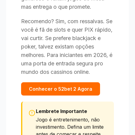
mas entrega o que promete.
Recomendo? Sim, com ressalvas. Se
você é fã de slots e quer PIX rápido,
vai curtir. Se prefere blackjack e
poker, talvez existam opções
melhores. Para iniciantes em 2026, é
uma porta de entrada segura pro
mundo dos cassinos online.
Conhecer o 52bet 2 Agora
Lembrete Importante
Jogo é entretenimento, não
investimento. Defina um limite
antes de começar e respeite