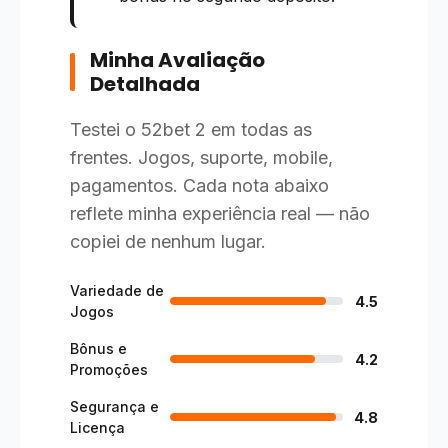
Minha Avaliação
Detalhada
Testei o 52bet 2 em todas as
frentes. Jogos, suporte, mobile,
pagamentos. Cada nota abaixo
reflete minha experiência real — não
copiei de nenhum lugar.
Variedade de
4.5
Jogos
Bônus e
4.2
Promoções
Segurança e
4.8
Licença