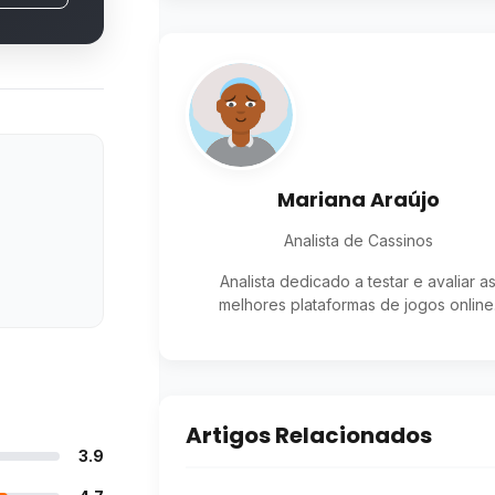
Mariana Araújo
Analista de Cassinos
Analista dedicado a testar e avaliar a
melhores plataformas de jogos online
Artigos Relacionados
3.9