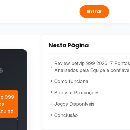
Entrar
Nesta Página
Review betvip 999 2026: 7 Pontos
5
Analisados pela Equipe é confiáve
Como funciona
Bônus e Promoções
ip 999
Jogos Disponíveis
os
Equipe
Conclusão