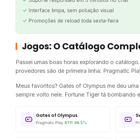
Suporte respondeu em 5 minutos no chat
Interface limpa, sem poluição visual
Promoções de reload toda sexta-feira
Jogos: O Catálogo Compl
Passei umas boas horas explorando o catálogo.
provedores são de primeira linha: Pragmatic Pla
Meus favoritos? Gates of Olympus me deu uma 
sempre volto nele. Fortune Tiger tá bombando e
Gates of Olympus
S
Pragmatic Play
RTP: 96.5%
Pr