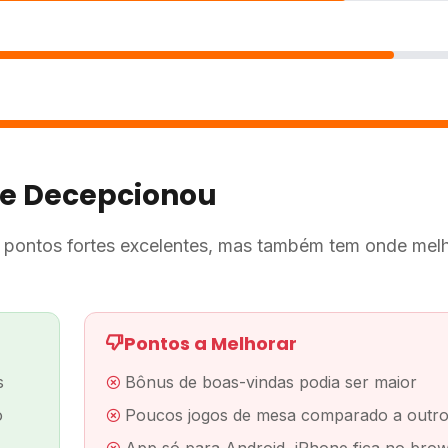
Me Decepcionou
m pontos fortes excelentes, mas também tem onde melh
Pontos a Melhorar
s
Bônus de boas-vindas podia ser maior
o
Poucos jogos de mesa comparado a outr