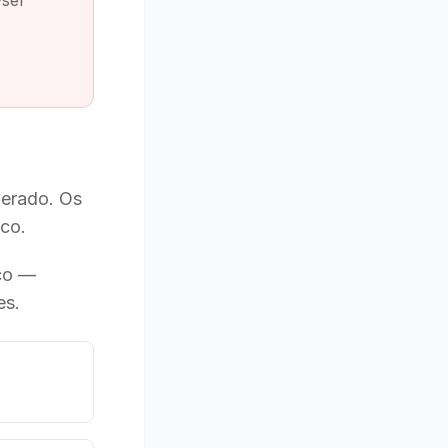
wser
perado. Os
ico.
ico —
es.