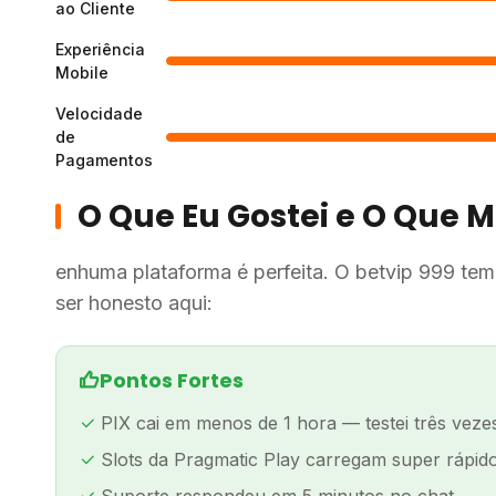
ao Cliente
Experiência
Mobile
Velocidade
de
Pagamentos
O Que Eu Gostei e O Que 
enhuma plataforma é perfeita. O betvip 999 te
ser honesto aqui:
Pontos Fortes
PIX cai em menos de 1 hora — testei três veze
Slots da Pragmatic Play carregam super rápid