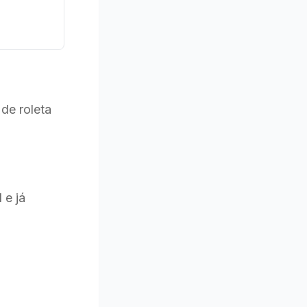
de roleta
 e já