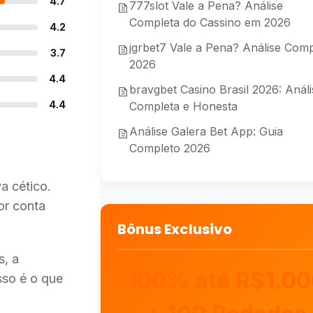
4.7
777slot Vale a Pena? Análise
Completa do Cassino em 2026
4.2
jgrbet7 Vale a Pena? Análise Comp
3.7
2026
4.4
bravgbet Casino Brasil 2026: Análi
4.4
Completa e Honesta
Análise Galera Bet App: Guia
Completo 2026
a cético.
or conta
Bônus Exclusivo
s, a
100% até R$1.0
sso é o que