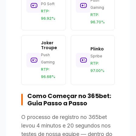
Push
PG Soft
Gaming
RTP:
RTP:
96.92%
96.70%
Joker
Troupe
Plinko
Push
Spribe
Gaming
RTP:
RTP:
97.00%
96.68%
Como Começar no 365bet:
Guia Passo a Passo
O processo de registro no 365bet
levou 4 minutos e 20 segundos nos
testes de nossa equipe — dentro do