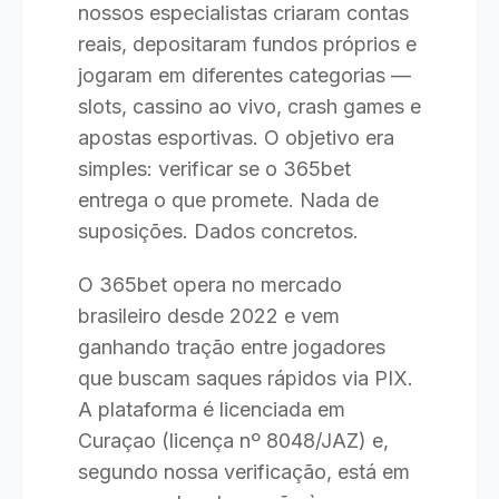
nossos especialistas criaram contas
reais, depositaram fundos próprios e
jogaram em diferentes categorias —
slots, cassino ao vivo, crash games e
apostas esportivas. O objetivo era
simples: verificar se o 365bet
entrega o que promete. Nada de
suposições. Dados concretos.
O 365bet opera no mercado
brasileiro desde 2022 e vem
ganhando tração entre jogadores
que buscam saques rápidos via PIX.
A plataforma é licenciada em
Curaçao (licença nº 8048/JAZ) e,
segundo nossa verificação, está em