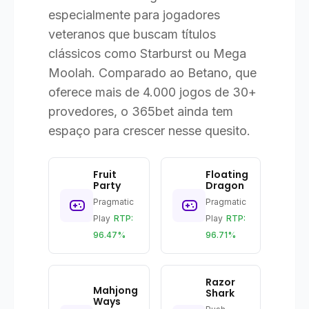
especialmente para jogadores
veteranos que buscam títulos
clássicos como Starburst ou Mega
Moolah. Comparado ao Betano, que
oferece mais de 4.000 jogos de 30+
provedores, o 365bet ainda tem
espaço para crescer nesse quesito.
Fruit
Floating
Party
Dragon
Pragmatic
Pragmatic
Play
RTP:
Play
RTP:
96.47%
96.71%
Razor
Mahjong
Shark
Ways