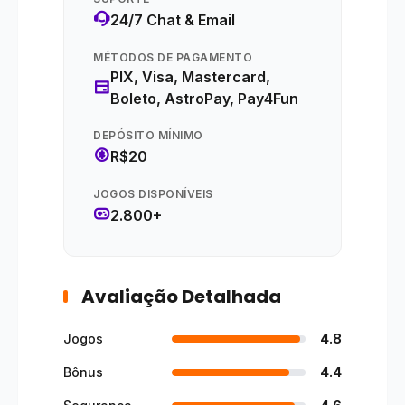
24/7 Chat & Email
MÉTODOS DE PAGAMENTO
PIX, Visa, Mastercard,
Boleto, AstroPay, Pay4Fun
DEPÓSITO MÍNIMO
R$20
JOGOS DISPONÍVEIS
2.800+
Avaliação Detalhada
Jogos
4.8
Bônus
4.4