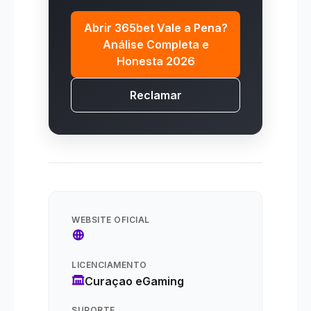
Abrir 365bet Vale a Pena?
Análise Completa e
Honesta 2026
Reclamar
WEBSITE OFICIAL
LICENCIAMENTO
Curaçao eGaming
SUPORTE