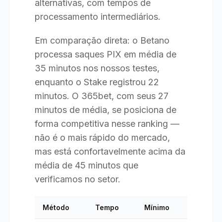
alternativas, com tempos de
processamento intermediários.
Em comparação direta: o Betano
processa saques PIX em média de
35 minutos nos nossos testes,
enquanto o Stake registrou 22
minutos. O 365bet, com seus 27
minutos de média, se posiciona de
forma competitiva nesse ranking —
não é o mais rápido do mercado,
mas está confortavelmente acima da
média de 45 minutos que
verificamos no setor.
Método
Tempo
Mínimo