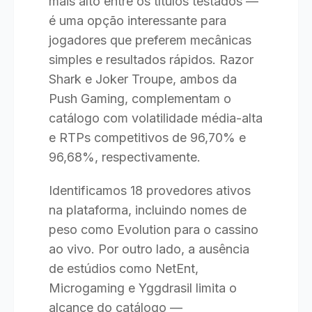
mais alto entre os títulos testados —
é uma opção interessante para
jogadores que preferem mecânicas
simples e resultados rápidos. Razor
Shark e Joker Troupe, ambos da
Push Gaming, complementam o
catálogo com volatilidade média-alta
e RTPs competitivos de 96,70% e
96,68%, respectivamente.
Identificamos 18 provedores ativos
na plataforma, incluindo nomes de
peso como Evolution para o cassino
ao vivo. Por outro lado, a ausência
de estúdios como NetEnt,
Microgaming e Yggdrasil limita o
alcance do catálogo —