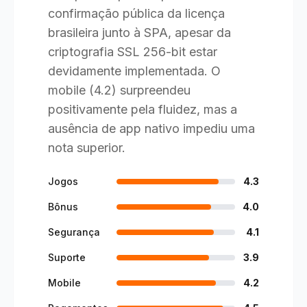
confirmação pública da licença
brasileira junto à SPA, apesar da
criptografia SSL 256-bit estar
devidamente implementada. O
mobile (4.2) surpreendeu
positivamente pela fluidez, mas a
ausência de app nativo impediu uma
nota superior.
Jogos
4.3
Bônus
4.0
Segurança
4.1
Suporte
3.9
Mobile
4.2