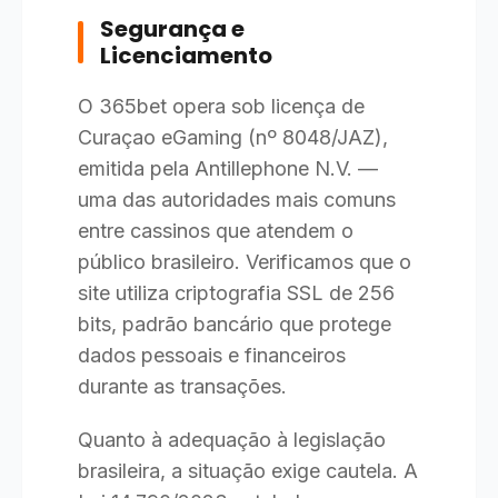
Segurança e
Licenciamento
O 365bet opera sob licença de
Curaçao eGaming (nº 8048/JAZ),
emitida pela Antillephone N.V. —
uma das autoridades mais comuns
entre cassinos que atendem o
público brasileiro. Verificamos que o
site utiliza criptografia SSL de 256
bits, padrão bancário que protege
dados pessoais e financeiros
durante as transações.
Quanto à adequação à legislação
brasileira, a situação exige cautela. A