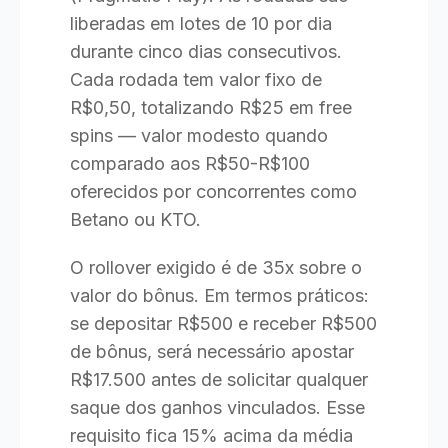
liberadas em lotes de 10 por dia
durante cinco dias consecutivos.
Cada rodada tem valor fixo de
R$0,50, totalizando R$25 em free
spins — valor modesto quando
comparado aos R$50-R$100
oferecidos por concorrentes como
Betano ou KTO.
O rollover exigido é de 35x sobre o
valor do bônus. Em termos práticos:
se depositar R$500 e receber R$500
de bônus, será necessário apostar
R$17.500 antes de solicitar qualquer
saque dos ganhos vinculados. Esse
requisito fica 15% acima da média