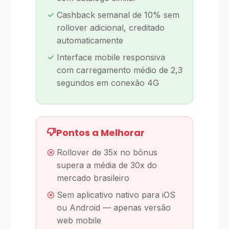
Cashback semanal de 10% sem
rollover adicional, creditado
automaticamente
Interface mobile responsiva
com carregamento médio de 2,3
segundos em conexão 4G
Pontos a Melhorar
Rollover de 35x no bônus
supera a média de 30x do
mercado brasileiro
Sem aplicativo nativo para iOS
ou Android — apenas versão
web mobile