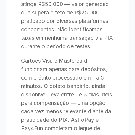
atinge R$50.000 — valor generoso
que supera o teto de R$25.000
praticado por diversas plataformas
concorrentes. Não identificamos
taxas em nenhuma transação via PIX
durante o período de testes.
Cartões Visa e Mastercard
funcionam apenas para depósitos,
com crédito processado em 1 a 5
minutos. O boleto bancário, ainda
disponível, leva entre 1 e 3 dias úteis
para compensação — uma opção
cada vez menos relevante diante da
praticidade do PIX. AstroPay e
Pay4Fun completam o leque de