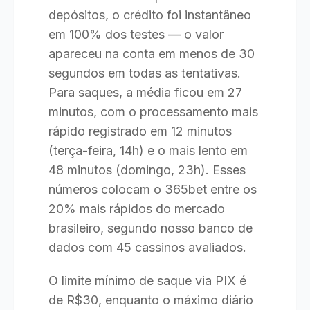
depósitos, o crédito foi instantâneo
em 100% dos testes — o valor
apareceu na conta em menos de 30
segundos em todas as tentativas.
Para saques, a média ficou em 27
minutos, com o processamento mais
rápido registrado em 12 minutos
(terça-feira, 14h) e o mais lento em
48 minutos (domingo, 23h). Esses
números colocam o 365bet entre os
20% mais rápidos do mercado
brasileiro, segundo nosso banco de
dados com 45 cassinos avaliados.
O limite mínimo de saque via PIX é
de R$30, enquanto o máximo diário