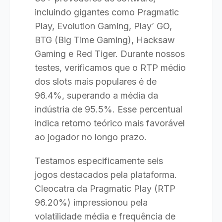
incluindo gigantes como Pragmatic
Play, Evolution Gaming, Play’ GO,
BTG (Big Time Gaming), Hacksaw
Gaming e Red Tiger. Durante nossos
testes, verificamos que o RTP médio
dos slots mais populares é de
96.4%, superando a média da
indústria de 95.5%. Esse percentual
indica retorno teórico mais favorável
ao jogador no longo prazo.
Testamos especificamente seis
jogos destacados pela plataforma.
Cleocatra da Pragmatic Play (RTP
96.20%) impressionou pela
volatilidade média e frequência de