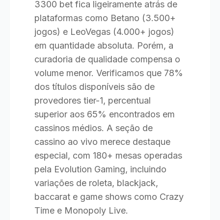
3300 bet fica ligeiramente atrás de
plataformas como Betano (3.500+
jogos) e LeoVegas (4.000+ jogos)
em quantidade absoluta. Porém, a
curadoria de qualidade compensa o
volume menor. Verificamos que 78%
dos títulos disponíveis são de
provedores tier-1, percentual
superior aos 65% encontrados em
cassinos médios. A seção de
cassino ao vivo merece destaque
especial, com 180+ mesas operadas
pela Evolution Gaming, incluindo
variações de roleta, blackjack,
baccarat e game shows como Crazy
Time e Monopoly Live.