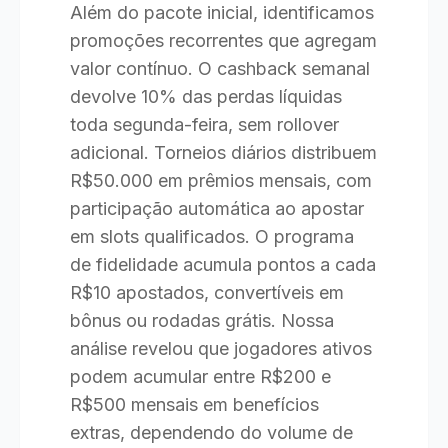
Além do pacote inicial, identificamos
promoções recorrentes que agregam
valor contínuo. O cashback semanal
devolve 10% das perdas líquidas
toda segunda-feira, sem rollover
adicional. Torneios diários distribuem
R$50.000 em prêmios mensais, com
participação automática ao apostar
em slots qualificados. O programa
de fidelidade acumula pontos a cada
R$10 apostados, convertíveis em
bônus ou rodadas grátis. Nossa
análise revelou que jogadores ativos
podem acumular entre R$200 e
R$500 mensais em benefícios
extras, dependendo do volume de