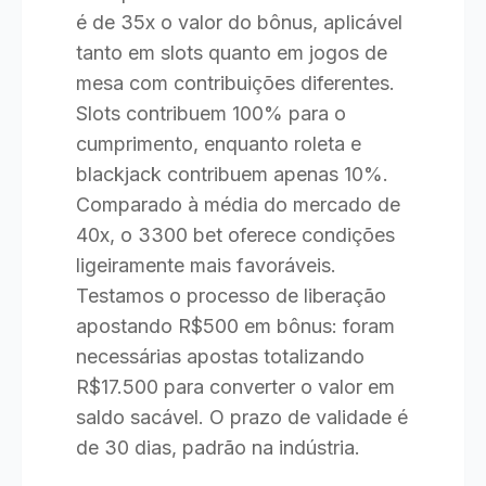
é de 35x o valor do bônus, aplicável
tanto em slots quanto em jogos de
mesa com contribuições diferentes.
Slots contribuem 100% para o
cumprimento, enquanto roleta e
blackjack contribuem apenas 10%.
Comparado à média do mercado de
40x, o 3300 bet oferece condições
ligeiramente mais favoráveis.
Testamos o processo de liberação
apostando R$500 em bônus: foram
necessárias apostas totalizando
R$17.500 para converter o valor em
saldo sacável. O prazo de validade é
de 30 dias, padrão na indústria.