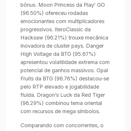
bônus. Moon Princess da Play’ GO
(96.50%) ofereceu rodadas
emocionantes com multiplicadores
progressivos. IteroClassic da
Hacksaw (96.21%) trouxe mecânica
inovadora de cluster pays. Danger
High Voltage da BTG (95.67%)
apresentou volatilidade extrema com
potencial de ganhos massivos. Opal
Fruits da BTG (96.76%) destacou-se
pelo RTP elevado e jogabilidade
fluida. Dragon’s Luck da Red Tiger
(96.29%) combinou tema oriental
com recursos de mega símbolos.
Comparando com concorrentes, o