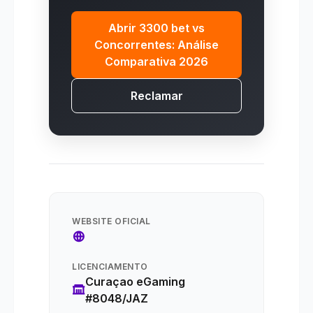
Abrir 3300 bet vs
Concorrentes: Análise
Comparativa 2026
Reclamar
WEBSITE OFICIAL
LICENCIAMENTO
Curaçao eGaming
#8048/JAZ