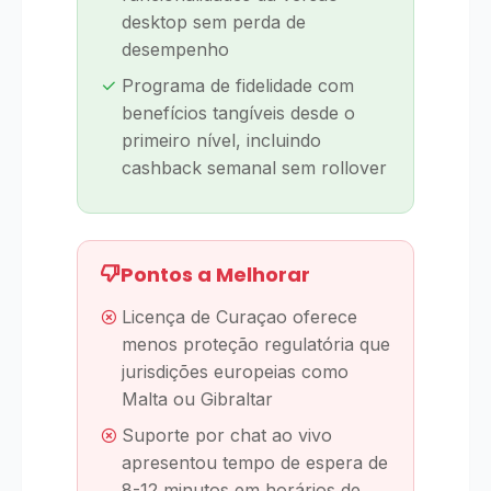
desktop sem perda de
desempenho
Programa de fidelidade com
benefícios tangíveis desde o
primeiro nível, incluindo
cashback semanal sem rollover
Pontos a Melhorar
Licença de Curaçao oferece
menos proteção regulatória que
jurisdições europeias como
Malta ou Gibraltar
Suporte por chat ao vivo
apresentou tempo de espera de
8-12 minutos em horários de