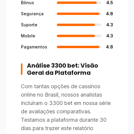
Bônus
4.5
Segurança
4.8
Suporte
4.3
Mobile
4.3
Pagamentos
4.8
Análise 3300 bet: Visão
Geral da Plataforma
Com tantas opções de cassinos
online no Brasil, nossos analistas
incluíram o 3300 bet em nossa série
de avaliações comparativas.
Testamos a plataforma durante 30
dias para trazer este relatório