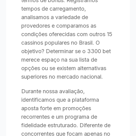
termos de bônus. Registramos
tempos de carregamento,
analisamos a variedade de
provedores e comparamos as
condições oferecidas com outros 15
cassinos populares no Brasil. O
objetivo? Determinar se o 3300 bet
merece espaço na sua lista de
opções ou se existem alternativas
superiores no mercado nacional.
Durante nossa avaliação,
identificamos que a plataforma
aposta forte em promoções
recorrentes e um programa de
fidelidade estruturado. Diferente de
concorrentes que focam apenas no