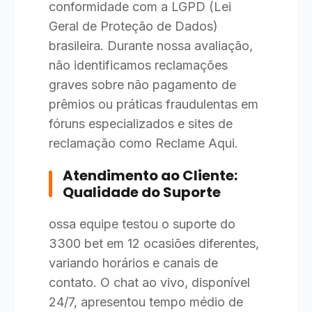
conformidade com a LGPD (Lei
Geral de Proteção de Dados)
brasileira. Durante nossa avaliação,
não identificamos reclamações
graves sobre não pagamento de
prêmios ou práticas fraudulentas em
fóruns especializados e sites de
reclamação como Reclame Aqui.
Atendimento ao Cliente:
Qualidade do Suporte
ossa equipe testou o suporte do
3300 bet em 12 ocasiões diferentes,
variando horários e canais de
contato. O chat ao vivo, disponível
24/7, apresentou tempo médio de