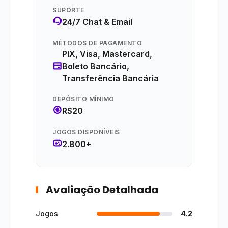
SUPORTE
24/7 Chat & Email
MÉTODOS DE PAGAMENTO
PIX, Visa, Mastercard,
Boleto Bancário,
Transferência Bancária
DEPÓSITO MÍNIMO
R$20
JOGOS DISPONÍVEIS
2.800+
Avaliação Detalhada
Jogos
4.2