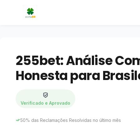
255bet: Análise Co
Honesta para Brasil
Verificado e Aprovado
50% das Reclamações Resolvidas no último mês