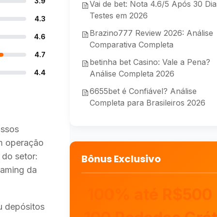
3.9
Vai de bet: Nota 4.6/5 Após 30 Dia
Testes em 2026
4.3
Brazino777 Review 2026: Análise
4.6
Comparativa Completa
4.7
betinha bet Casino: Vale a Pena?
4.4
Análise Completa 2026
6655bet é Confiável? Análise
Completa para Brasileiros 2026
ossos
om operação
do setor:
Bônus Exclusivo
Gaming da
100% até R$500
u depósitos