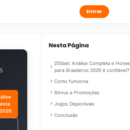
Entrar
Nesta Página
255bet: Análise Completa e Hones
5
para Brasileiros 2026 é confiável?
Como funciona
Bônus e Promoções
álise
Jogos Disponíveis
esta
 2026
Conclusão