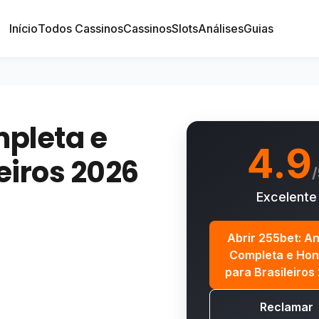
Início
Todos Cassinos
Cassinos
Slots
Análises
Guias
mpleta e
4.9
eiros 2026
/
Excelente
Abrir 255bet: An
Completa e Hon
para Brasileiros
Reclamar