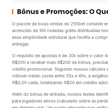
Bônus e Promoções: O Que
O pacote de boas-vindas do 255bet consiste e
acrescido de 100 rodadas grátis distribuídas nos
essa simplicidade estrutural que facilita a c
entregar.
O requisito de apostas é de 30x sobre o valor d
R$200 e receber mais R$200 de bônus, precisa
crédito promocional. Segundo nossos cálculos
rollover médio oscila entre 35x e 45x, a exigênc
R$0,20 cada, totalizando R$20 em crédito adici
Além do bônus de entrada, nossos testes ident
para jogadores ativos (calculado sobre as perd
em dinheiro real. Um ponto relevante que verif