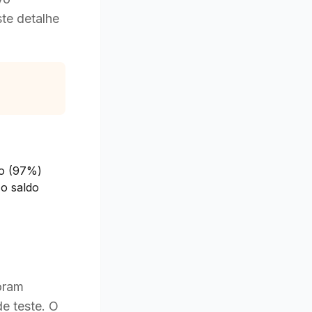
ste detalhe
ko (97%)
o saldo
foram
e teste. O