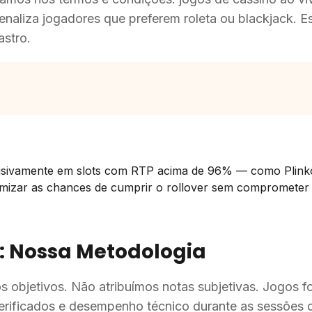
naliza jogadores que preferem roleta ou blackjack. E
astro.
clusivamente em slots com RTP acima de 96% — como Plin
izar as chances de cumprir o rollover sem comprometer 
: Nossa Metodologia
os objetivos. Não atribuímos notas subjetivas. Jogos 
erificados e desempenho técnico durante as sessões d