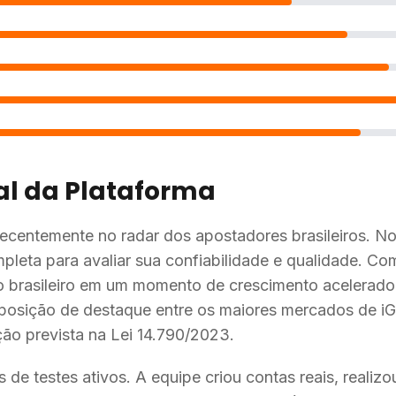
ral da Plataforma
ecentemente no radar dos apostadores brasileiros. N
mpleta para avaliar sua confiabilidade e qualidade. C
 brasileiro em um momento de crescimento acelerado 
 posição de destaque entre os maiores mercados de i
ão prevista na Lei 14.790/2023.
de testes ativos. A equipe criou contas reais, realizo