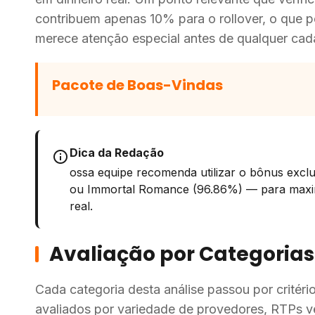
contribuem apenas 10% para o rollover, o que pe
merece atenção especial antes de qualquer cad
Pacote de Boas-Vindas
Dica da Redação
ossa equipe recomenda utilizar o bônus ex
ou Immortal Romance (96.86%) — para maxim
real.
Avaliação por Categorias
Cada categoria desta análise passou por critéri
avaliados por variedade de provedores, RTPs v