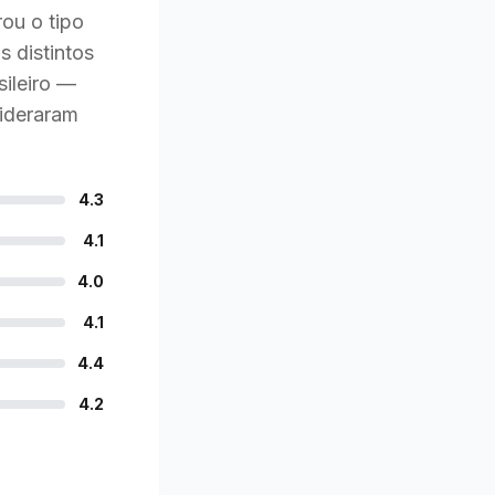
ou o tipo
s distintos
sileiro —
ideraram
4.3
4.1
4.0
4.1
4.4
4.2