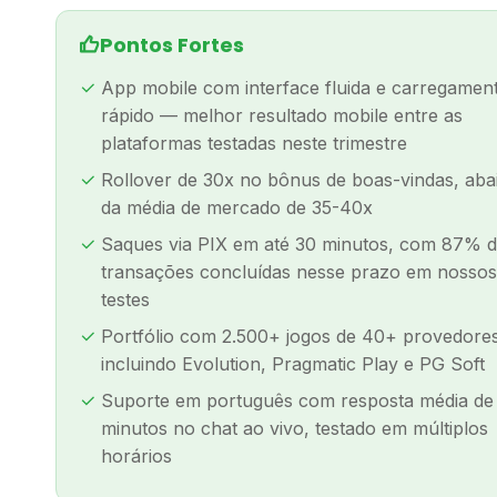
Pontos Fortes
App mobile com interface fluida e carregamen
rápido — melhor resultado mobile entre as
plataformas testadas neste trimestre
Rollover de 30x no bônus de boas-vindas, aba
da média de mercado de 35-40x
Saques via PIX em até 30 minutos, com 87% 
transações concluídas nesse prazo em nossos
testes
Portfólio com 2.500+ jogos de 40+ provedores
incluindo Evolution, Pragmatic Play e PG Soft
Suporte em português com resposta média de
minutos no chat ao vivo, testado em múltiplos
horários