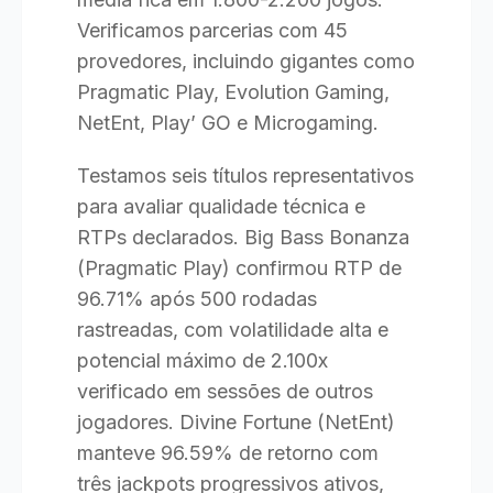
Verificamos parcerias com 45
provedores, incluindo gigantes como
Pragmatic Play, Evolution Gaming,
NetEnt, Play’ GO e Microgaming.
Testamos seis títulos representativos
para avaliar qualidade técnica e
RTPs declarados. Big Bass Bonanza
(Pragmatic Play) confirmou RTP de
96.71% após 500 rodadas
rastreadas, com volatilidade alta e
potencial máximo de 2.100x
verificado em sessões de outros
jogadores. Divine Fortune (NetEnt)
manteve 96.59% de retorno com
três jackpots progressivos ativos,