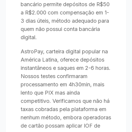
bancário permite depósitos de R$50
a R$2.000 com compensação em 1-
3 dias úteis, método adequado para
quem não possui conta bancária
digital.
AstroPay, carteira digital popular na
América Latina, oferece depósitos
instantâneos e saques em 2-6 horas.
Nossos testes confirmaram
processamento em 4h30min, mais
lento que PIX mas ainda
competitivo. Verificamos que não há
taxas cobradas pela plataforma em
nenhum método, embora operadoras
de cartão possam aplicar IOF de