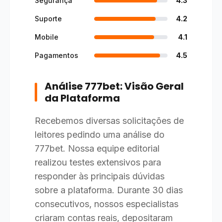
Segurança
4.3
Suporte
4.2
Mobile
4.1
Pagamentos
4.5
Análise 777bet: Visão Geral
da Plataforma
Recebemos diversas solicitações de
leitores pedindo uma análise do
777bet. Nossa equipe editorial
realizou testes extensivos para
responder às principais dúvidas
sobre a plataforma. Durante 30 dias
consecutivos, nossos especialistas
criaram contas reais, depositaram