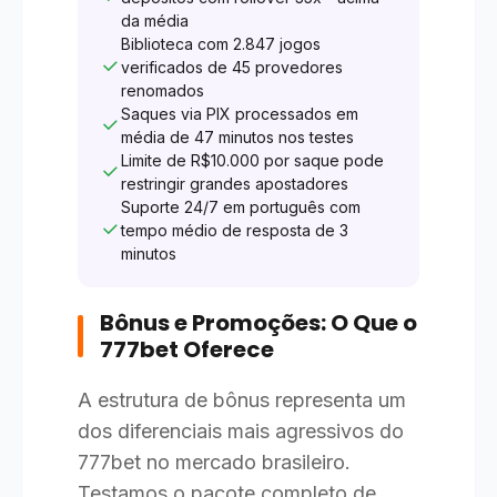
da média
Biblioteca com 2.847 jogos
verificados de 45 provedores
renomados
Saques via PIX processados em
média de 47 minutos nos testes
Limite de R$10.000 por saque pode
restringir grandes apostadores
Suporte 24/7 em português com
tempo médio de resposta de 3
minutos
Bônus e Promoções: O Que o
777bet Oferece
A estrutura de bônus representa um
dos diferenciais mais agressivos do
777bet no mercado brasileiro.
Testamos o pacote completo de