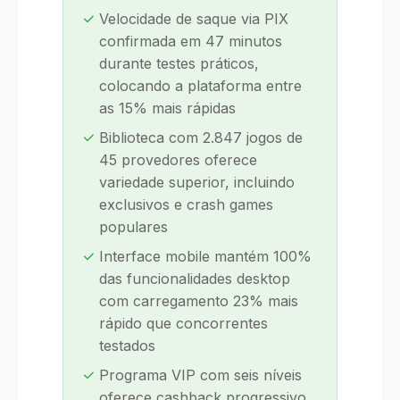
Velocidade de saque via PIX
confirmada em 47 minutos
durante testes práticos,
colocando a plataforma entre
as 15% mais rápidas
Biblioteca com 2.847 jogos de
45 provedores oferece
variedade superior, incluindo
exclusivos e crash games
populares
Interface mobile mantém 100%
das funcionalidades desktop
com carregamento 23% mais
rápido que concorrentes
testados
Programa VIP com seis níveis
oferece cashback progressivo