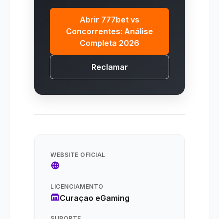
Abrir 777bet vs
Concorrentes: Análise
Completa 2026
Reclamar
WEBSITE OFICIAL
LICENCIAMENTO
Curaçao eGaming
SUPORTE