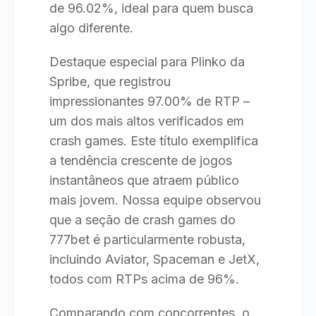
de 96.02%, ideal para quem busca
algo diferente.
Destaque especial para Plinko da
Spribe, que registrou
impressionantes 97.00% de RTP –
um dos mais altos verificados em
crash games. Este título exemplifica
a tendência crescente de jogos
instantâneos que atraem público
mais jovem. Nossa equipe observou
que a seção de crash games do
777bet é particularmente robusta,
incluindo Aviator, Spaceman e JetX,
todos com RTPs acima de 96%.
Comparando com concorrentes, o