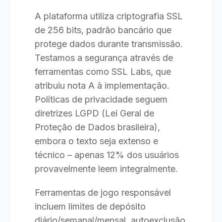
A plataforma utiliza criptografia SSL
de 256 bits, padrão bancário que
protege dados durante transmissão.
Testamos a segurança através de
ferramentas como SSL Labs, que
atribuiu nota A à implementação.
Políticas de privacidade seguem
diretrizes LGPD (Lei Geral de
Proteção de Dados brasileira),
embora o texto seja extenso e
técnico – apenas 12% dos usuários
provavelmente leem integralmente.
Ferramentas de jogo responsável
incluem limites de depósito
diário/semanal/mensal, autoexclusão