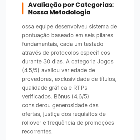
Avaliação por Categorias:
Nossa Metodologia
ossa equipe desenvolveu sistema de
pontuação baseado em seis pilares
fundamentais, cada um testado
através de protocolos específicos
durante 30 dias. A categoria Jogos
(4.5/5) avaliou variedade de
provedores, exclusividade de títulos,
qualidade gráfica e RTPs
verificados. Bônus (4.6/5)
considerou generosidade das
ofertas, justiça dos requisitos de
rollover e frequência de promoções
recorrentes.