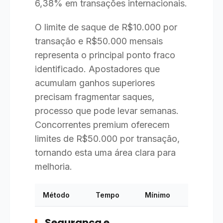
6,38% em transações internacionais.
O limite de saque de R$10.000 por
transação e R$50.000 mensais
representa o principal ponto fraco
identificado. Apostadores que
acumulam ganhos superiores
precisam fragmentar saques,
processo que pode levar semanas.
Concorrentes premium oferecem
limites de R$50.000 por transação,
tornando esta uma área clara para
melhoria.
Método
Tempo
Mínimo
Segurança e