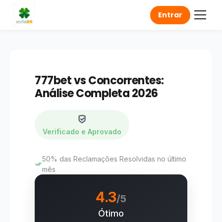
Entrar
777bet vs Concorrentes:
Análise Completa 2026
Verificado e Aprovado
50% das Reclamações Resolvidas no último
mês
4.3
/5
Ótimo