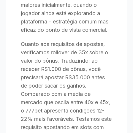
maiores inicialmente, quando o
jogador ainda está explorando a
plataforma – estratégia comum mas
eficaz do ponto de vista comercial.
Quanto aos requisitos de apostas,
verificamos rollover de 35x sobre o
valor do bônus. Traduzindo: ao
receber R$1.000 de bônus, você
precisará apostar R$35.000 antes
de poder sacar os ganhos.
Comparado com a média de
mercado que oscila entre 40x e 45x,
o 777bet apresenta condições 12-
22% mais favoráveis. Testamos este
requisito apostando em slots com