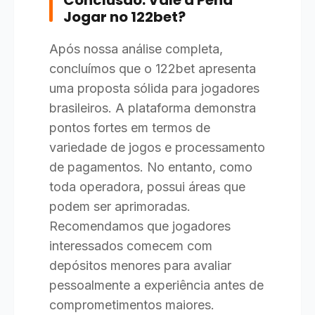
Conclusão: Vale a Pena
Jogar no 122bet?
Após nossa análise completa,
concluímos que o 122bet apresenta
uma proposta sólida para jogadores
brasileiros. A plataforma demonstra
pontos fortes em termos de
variedade de jogos e processamento
de pagamentos. No entanto, como
toda operadora, possui áreas que
podem ser aprimoradas.
Recomendamos que jogadores
interessados comecem com
depósitos menores para avaliar
pessoalmente a experiência antes de
comprometimentos maiores.