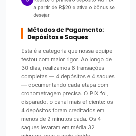
a partir de R$20 e ative o bônus se
desejar
Métodos de Pagamento:
Depósitos e Saques
Esta é a categoria que nossa equipe
testou com maior rigor. Ao longo de
30 dias, realizamos 8 transações
completas — 4 depósitos e 4 saques
— documentando cada etapa com
cronometragem precisa. O PIX foi,
disparado, o canal mais eficiente: os
4 depósitos foram creditados em
menos de 2 minutos cada. Os 4
saques levaram em média 32
minutos, com o mais rápido