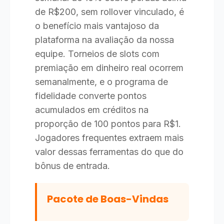
de R$200, sem rollover vinculado, é
o benefício mais vantajoso da
plataforma na avaliação da nossa
equipe. Torneios de slots com
premiação em dinheiro real ocorrem
semanalmente, e o programa de
fidelidade converte pontos
acumulados em créditos na
proporção de 100 pontos para R$1.
Jogadores frequentes extraem mais
valor dessas ferramentas do que do
bônus de entrada.
Pacote de Boas-Vindas