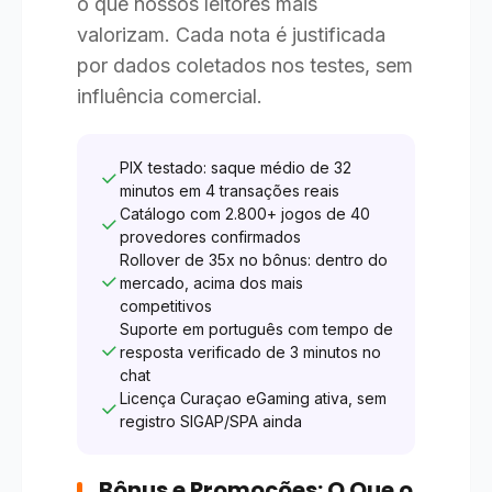
o que nossos leitores mais
valorizam. Cada nota é justificada
por dados coletados nos testes, sem
influência comercial.
PIX testado: saque médio de 32
minutos em 4 transações reais
Catálogo com 2.800+ jogos de 40
provedores confirmados
Rollover de 35x no bônus: dentro do
mercado, acima dos mais
competitivos
Suporte em português com tempo de
resposta verificado de 3 minutos no
chat
Licença Curaçao eGaming ativa, sem
registro SIGAP/SPA ainda
Bônus e Promoções: O Que o