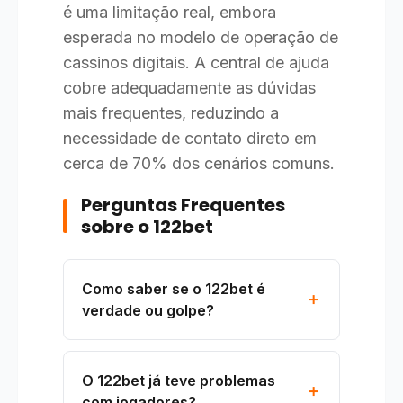
é uma limitação real, embora
esperada no modelo de operação de
cassinos digitais. A central de ajuda
cobre adequadamente as dúvidas
mais frequentes, reduzindo a
necessidade de contato direto em
cerca de 70% dos cenários comuns.
Perguntas Frequentes
sobre o 122bet
Como saber se o 122bet é
verdade ou golpe?
O 122bet já teve problemas
com jogadores?