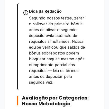
Dica da Redação
Segundo nossos testes, zerar
o rollover do primeiro bônus
antes de ativar o segundo
depósito evita acúmulo de
requisitos simultâneos. Nossa
equipe verificou que saldos de
bônus sobrepostos podem
bloquear saques mesmo após
cumprimento parcial dos
requisitos — leia os termos
antes de depositar pela
segunda vez.
Avaliação por Categorias:
Nossa Metodologia