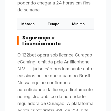
podendo chegar a 24 horas em fins
de semana.
Método
Tempo
Mínimo
Segurança e
Licenciamento
O 122bet opera sob licença Curaçao
eGaming, emitida pela Antillephone
N.V. — jurisdição predominante entre
cassinos online que atuam no Brasil.
Nossa equipe confirmou a
autenticidade da licença diretamente
no registro público da autoridade
reguladora de Curaçao. A plataforma
adota criptografia SSL de 256 bits