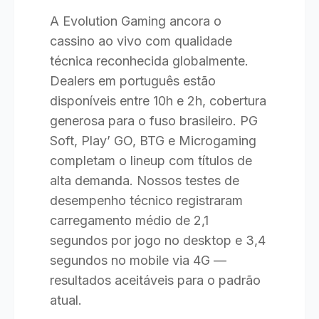
A Evolution Gaming ancora o
cassino ao vivo com qualidade
técnica reconhecida globalmente.
Dealers em português estão
disponíveis entre 10h e 2h, cobertura
generosa para o fuso brasileiro. PG
Soft, Play’ GO, BTG e Microgaming
completam o lineup com títulos de
alta demanda. Nossos testes de
desempenho técnico registraram
carregamento médio de 2,1
segundos por jogo no desktop e 3,4
segundos no mobile via 4G —
resultados aceitáveis para o padrão
atual.