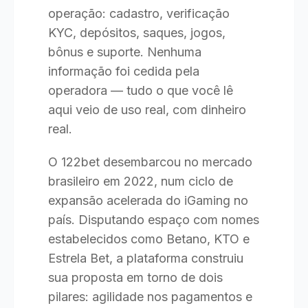
operação: cadastro, verificação
KYC, depósitos, saques, jogos,
bônus e suporte. Nenhuma
informação foi cedida pela
operadora — tudo o que você lê
aqui veio de uso real, com dinheiro
real.
O 122bet desembarcou no mercado
brasileiro em 2022, num ciclo de
expansão acelerada do iGaming no
país. Disputando espaço com nomes
estabelecidos como Betano, KTO e
Estrela Bet, a plataforma construiu
sua proposta em torno de dois
pilares: agilidade nos pagamentos e