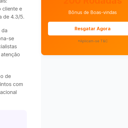
200 Rodadas
ais:
 cliente e
Bônus de Boas-vindas
 de 4.3/5.
Resgatar Agora
 da
ona-se
*Aplicam-se T&C
alistas
 atenção
ão de
tintos com
racional