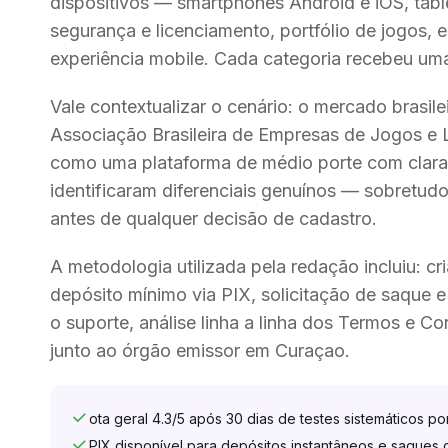
dispositivos — smartphones Android e iOS, tabl
segurança e licenciamento, portfólio de jogos, 
experiência mobile. Cada categoria recebeu uma
Vale contextualizar o cenário: o mercado bras
Associação Brasileira de Empresas de Jogos e L
como uma plataforma de médio porte com clara i
identificaram diferenciais genuínos — sobret
antes de qualquer decisão de cadastro.
A metodologia utilizada pela redação incluiu: c
depósito mínimo via PIX, solicitação de saque
o suporte, análise linha a linha dos Termos e C
junto ao órgão emissor em Curaçao.
ota geral 4.3/5 após 30 dias de testes sistemáticos p
PIX disponível para depósitos instantâneos e saques