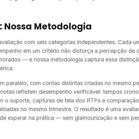
: Nossa Metodologia
 avaliação com seis categorias independentes. Cada u
sempenho em um critério não distorça a percepção de 
morados — e nossa metodologia captura essa distinç
érica.
em paralelo, com contas distintas criadas no mesmo pe
s notas refletem desempenho verificável: tempos cron
om o suporte, capturas de tela dos RTPs e comparaçã
lisadas no mesmo trimestre. O resultado é uma avali
pode esperar na prática — sem glamourização e sem p