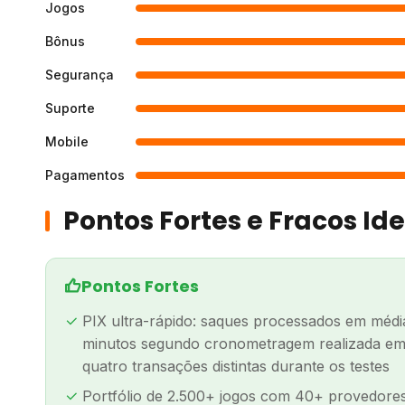
Jogos
Bônus
Segurança
Suporte
Mobile
Pagamentos
Pontos Fortes e Fracos Id
Pontos Fortes
PIX ultra-rápido: saques processados em médi
minutos segundo cronometragem realizada e
quatro transações distintas durante os testes
Portfólio de 2.500+ jogos com 40+ provedore