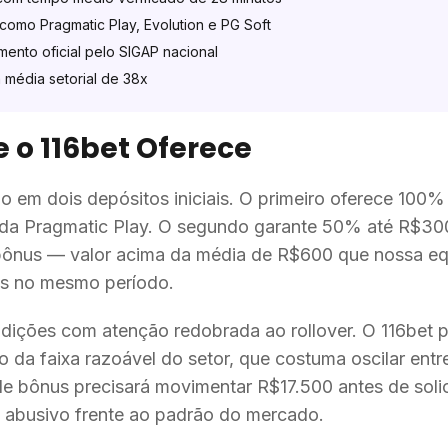
como Pragmatic Play, Evolution e PG Soft
nto oficial pelo SIGAP nacional
 média setorial de 38x
 o 116bet Oferece
o em dois depósitos iniciais. O primeiro oferece 100
s da Pragmatic Play. O segundo garante 50% até R$30
bônus — valor acima da média de R$600 que nossa eq
tes no mesmo período.
dições com atenção redobrada ao rollover. O 116bet p
 da faixa razoável do setor, que costuma oscilar entr
e bônus precisará movimentar R$17.500 antes de solic
é abusivo frente ao padrão do mercado.