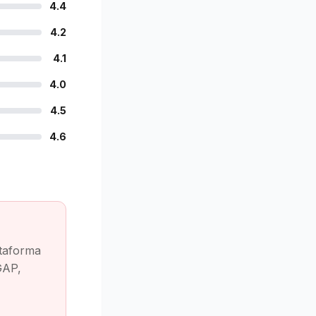
4.4
4.2
4.1
4.0
4.5
4.6
ataforma
GAP,