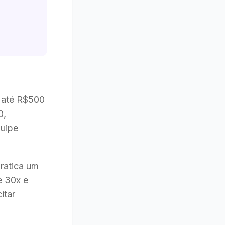
% até R$500
0,
uipe
ratica um
e 30x e
itar