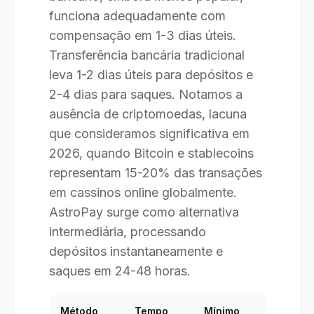
funciona adequadamente com
compensação em 1-3 dias úteis.
Transferência bancária tradicional
leva 1-2 dias úteis para depósitos e
2-4 dias para saques. Notamos a
ausência de criptomoedas, lacuna
que consideramos significativa em
2026, quando Bitcoin e stablecoins
representam 15-20% das transações
em cassinos online globalmente.
AstroPay surge como alternativa
intermediária, processando
depósitos instantaneamente e
saques em 24-48 horas.
Método
Tempo
Mínimo