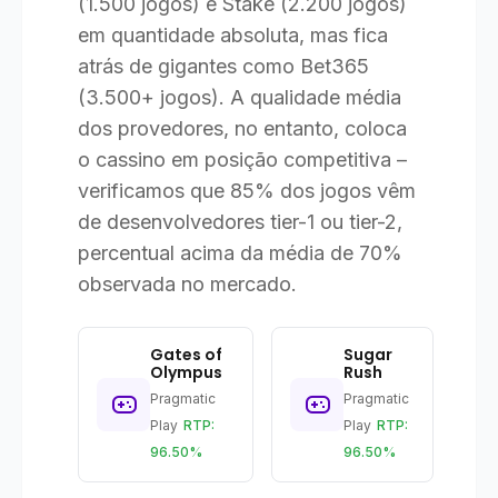
(1.500 jogos) e Stake (2.200 jogos)
em quantidade absoluta, mas fica
atrás de gigantes como Bet365
(3.500+ jogos). A qualidade média
dos provedores, no entanto, coloca
o cassino em posição competitiva –
verificamos que 85% dos jogos vêm
de desenvolvedores tier-1 ou tier-2,
percentual acima da média de 70%
observada no mercado.
Gates of
Sugar
Olympus
Rush
Pragmatic
Pragmatic
Play
RTP:
Play
RTP:
96.50%
96.50%