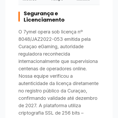
Segurança e
Licenciamento
O 7ymel opera sob licença nº
8048/JAZ2022-053 emitida pela
Curaçao eGaming, autoridade
reguladora reconhecida
internacionalmente que supervisiona
centenas de operadores online.
Nossa equipe verificou a
autenticidade da licença diretamente
no registro público da Curaçao,
confirmando validade até dezembro
de 2027. A plataforma utiliza
criptografia SSL de 256 bits –