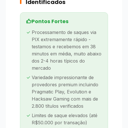
Identificados
Pontos Fortes
Processamento de saques via
PIX extremamente rápido -
testamos e recebemos em 38
minutos em média, muito abaixo
dos 2-4 horas típicos do
mercado
Variedade impressionante de
provedores premium incluindo
Pragmatic Play, Evolution e
Hacksaw Gaming com mais de
2.800 títulos verificados
Limites de saque elevados (até
R$50.000 por transação)