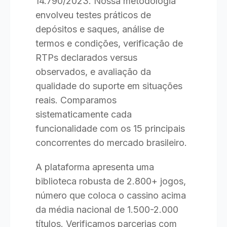
14.790/2023. Nossa metodologia
envolveu testes práticos de
depósitos e saques, análise de
termos e condições, verificação de
RTPs declarados versus
observados, e avaliação da
qualidade do suporte em situações
reais. Comparamos
sistematicamente cada
funcionalidade com os 15 principais
concorrentes do mercado brasileiro.
A plataforma apresenta uma
biblioteca robusta de 2.800+ jogos,
número que coloca o cassino acima
da média nacional de 1.500-2.000
títulos. Verificamos parcerias com