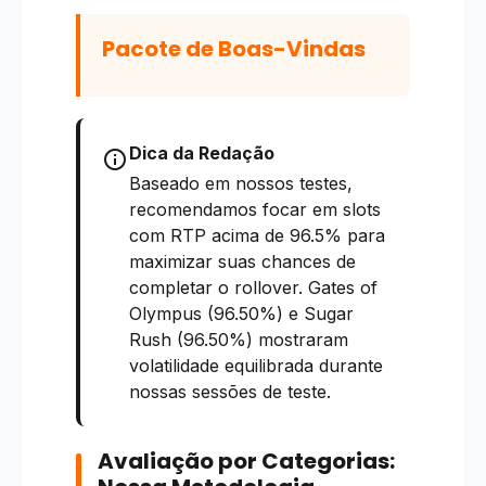
Pacote de Boas-Vindas
Dica da Redação
Baseado em nossos testes,
recomendamos focar em slots
com RTP acima de 96.5% para
maximizar suas chances de
completar o rollover. Gates of
Olympus (96.50%) e Sugar
Rush (96.50%) mostraram
volatilidade equilibrada durante
nossas sessões de teste.
Avaliação por Categorias: