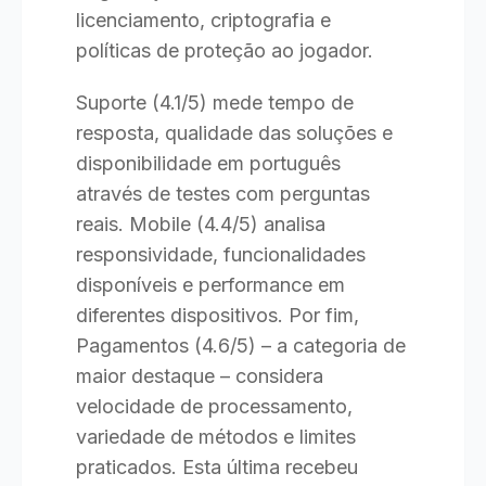
licenciamento, criptografia e
políticas de proteção ao jogador.
Suporte (4.1/5) mede tempo de
resposta, qualidade das soluções e
disponibilidade em português
através de testes com perguntas
reais. Mobile (4.4/5) analisa
responsividade, funcionalidades
disponíveis e performance em
diferentes dispositivos. Por fim,
Pagamentos (4.6/5) – a categoria de
maior destaque – considera
velocidade de processamento,
variedade de métodos e limites
praticados. Esta última recebeu