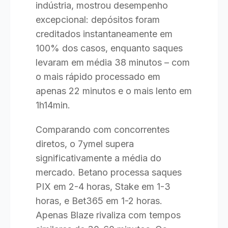
indústria, mostrou desempenho
excepcional: depósitos foram
creditados instantaneamente em
100% dos casos, enquanto saques
levaram em média 38 minutos – com
o mais rápido processado em
apenas 22 minutos e o mais lento em
1h14min.
Comparando com concorrentes
diretos, o 7ymel supera
significativamente a média do
mercado. Betano processa saques
PIX em 2-4 horas, Stake em 1-3
horas, e Bet365 em 1-2 horas.
Apenas Blaze rivaliza com tempos