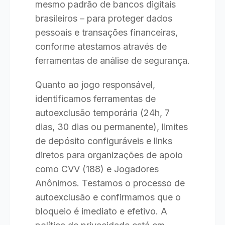
mesmo padrão de bancos digitais
brasileiros – para proteger dados
pessoais e transações financeiras,
conforme atestamos através de
ferramentas de análise de segurança.
Quanto ao jogo responsável,
identificamos ferramentas de
autoexclusão temporária (24h, 7
dias, 30 dias ou permanente), limites
de depósito configuráveis e links
diretos para organizações de apoio
como CVV (188) e Jogadores
Anônimos. Testamos o processo de
autoexclusão e confirmamos que o
bloqueio é imediato e efetivo. A