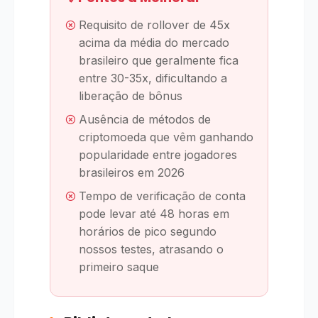
Requisito de rollover de 45x
acima da média do mercado
brasileiro que geralmente fica
entre 30-35x, dificultando a
liberação de bônus
Ausência de métodos de
criptomoeda que vêm ganhando
popularidade entre jogadores
brasileiros em 2026
Tempo de verificação de conta
pode levar até 48 horas em
horários de pico segundo
nossos testes, atrasando o
primeiro saque