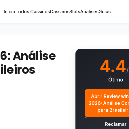
Início
Todos Cassinos
Cassinos
Slots
Análises
Guias
6: Análise
4.4
leiros
Ótimo
Abrir Review wi
2026: Análise Co
para Brasilei
Reclamar