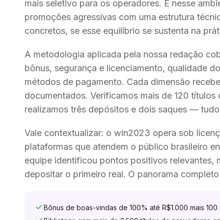
mais seletivo para os operadores. É nesse ambi
promoções agressivas com uma estrutura técnic
concretos, se esse equilíbrio se sustenta na prát
A metodologia aplicada pela nossa redação cobr
bônus, segurança e licenciamento, qualidade do 
métodos de pagamento. Cada dimensão recebe u
documentados. Verificamos mais de 120 títulos 
realizamos três depósitos e dois saques — tudo
Vale contextualizar: o win2023 opera sob lic
plataformas que atendem o público brasileiro 
equipe identificou pontos positivos relevante
depositar o primeiro real. O panorama completo
Bônus de boas-vindas de 100% até R$1.000 mais 100 r