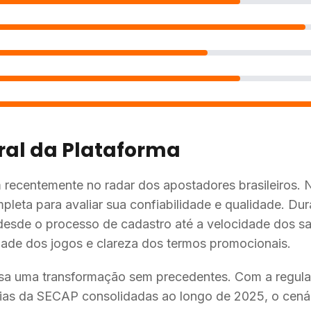
eral da Plataforma
recentemente no radar dos apostadores brasileiros.
mpleta para avaliar sua confiabilidade e qualidade. Du
u desde o processo de cadastro até a velocidade dos 
dade dos jogos e clareza dos termos promocionais.
essa uma transformação sem precedentes. Com a regu
cias da SECAP consolidadas ao longo de 2025, o cenár