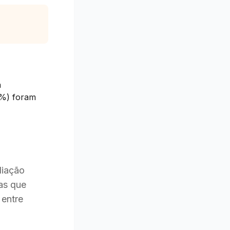
a
6%) foram
liação
as que
 entre