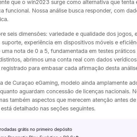
ente que o win2023 surge como alternativa que tenta e
a funcional. Nossa análise busca responder, com dad
ica.
e seis dimensões: variedade e qualidade dos jogos, e
suporte, experiência em dispositivos móveis e eficiên
ma nota de 0 a 5, fundamentada em testes práticos
distintos, abrimos uma conta real com dados verídicos
 registrado para embasar cada afirmação desta anális
ença de Curaçao eGaming, modelo ainda amplamente ad
enquanto aguardam concessão de licenças nacionais. 
s, mas também aspectos que merecem atenção antes de
 está detalhado nas seções seguintes.
odadas grátis no primeiro depósito