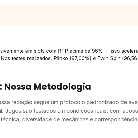
lusivamente em slots com RTP acima de 96% — isso aceler
. Nos testes realizados, Plinko (97,00%) e Twin Spin (96,5
: Nossa Metodologia
, nossa redação segue um protocolo padronizado de ava
al. Jogos são testados em condições reais, com apost
técnica, diversidade de mecânicas e correspondência