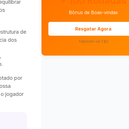
+ 100 Rodadas
quilibrar
os
Bônus de Boas-vindas
Resgatar Agora
strutura de
cia dos
*Aplicam-se T&C
,
e.
otado por
Nossa
 o jogador