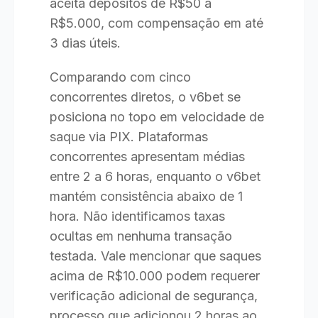
aceita depósitos de R$50 a
R$5.000, com compensação em até
3 dias úteis.
Comparando com cinco
concorrentes diretos, o v6bet se
posiciona no topo em velocidade de
saque via PIX. Plataformas
concorrentes apresentam médias
entre 2 a 6 horas, enquanto o v6bet
mantém consistência abaixo de 1
hora. Não identificamos taxas
ocultas em nenhuma transação
testada. Vale mencionar que saques
acima de R$10.000 podem requerer
verificação adicional de segurança,
processo que adicionou 2 horas ao