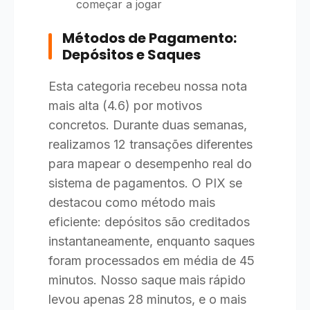
começar a jogar
Métodos de Pagamento:
Depósitos e Saques
Esta categoria recebeu nossa nota
mais alta (4.6) por motivos
concretos. Durante duas semanas,
realizamos 12 transações diferentes
para mapear o desempenho real do
sistema de pagamentos. O PIX se
destacou como método mais
eficiente: depósitos são creditados
instantaneamente, enquanto saques
foram processados em média de 45
minutos. Nosso saque mais rápido
levou apenas 28 minutos, e o mais