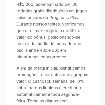
R$5.000, acompanhado de 100
rodadas grátis distribuídas em jogos
selecionados da Pragmatic Play.
Durante nossos testes, verificamos
que o rollover exigido é de 35x o
valor do bônus, posicionando-se
abaixo da média de mercado que
oscila entre 40x e 50x em
plataformas concorrentes.
Além da oferta inicial, identificamos
promoções recorrentes que agregam
valor. O cashback semanal de 10%
sobre perdas líquidas é creditado
automaticamente toda segunda-
feira. Torneios diários com