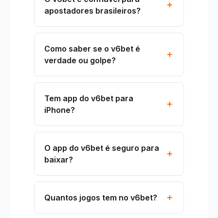
apostadores brasileiros?
Como saber se o v6bet é
verdade ou golpe?
Tem app do v6bet para
iPhone?
O app do v6bet é seguro para
baixar?
Quantos jogos tem no v6bet?