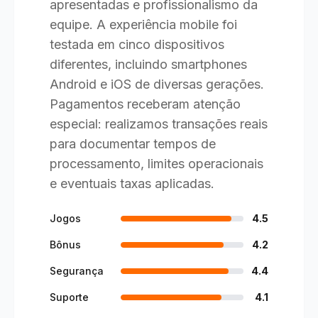
apresentadas e profissionalismo da
equipe. A experiência mobile foi
testada em cinco dispositivos
diferentes, incluindo smartphones
Android e iOS de diversas gerações.
Pagamentos receberam atenção
especial: realizamos transações reais
para documentar tempos de
processamento, limites operacionais
e eventuais taxas aplicadas.
Jogos
4.5
Bônus
4.2
Segurança
4.4
Suporte
4.1