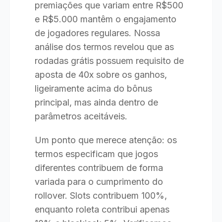
premiações que variam entre R$500
e R$5.000 mantêm o engajamento
de jogadores regulares. Nossa
análise dos termos revelou que as
rodadas grátis possuem requisito de
aposta de 40x sobre os ganhos,
ligeiramente acima do bônus
principal, mas ainda dentro de
parâmetros aceitáveis.
Um ponto que merece atenção: os
termos especificam que jogos
diferentes contribuem de forma
variada para o cumprimento do
rollover. Slots contribuem 100%,
enquanto roleta contribui apenas