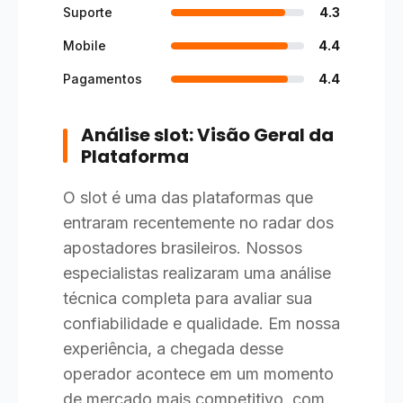
Suporte
4.3
Mobile
4.4
Pagamentos
4.4
Análise slot: Visão Geral da
Plataforma
O slot é uma das plataformas que
entraram recentemente no radar dos
apostadores brasileiros. Nossos
especialistas realizaram uma análise
técnica completa para avaliar sua
confiabilidade e qualidade. Em nossa
experiência, a chegada desse
operador acontece em um momento
de mercado mais competitivo, com