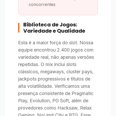
concorrentes
Biblioteca de Jogos:
Variedade e Qualidade
Esta é a maior força do slot. Nossa
equipe encontrou 2.400 jogos com
variedade real, não apenas versões
repetidas. O mix inclui slots
clássicos, megaways, cluster pays,
jackpots progressivos e títulos de
alta volatilidade. Verificamos uma
presença consistente de Pragmatic
Play, Evolution, PG Soft, além de
provedores como Hacksaw, Relax
Gaming, NoLimit City e BTG. Esse