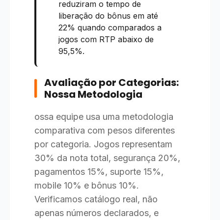
reduziram o tempo de
liberação do bônus em até
22% quando comparados a
jogos com RTP abaixo de
95,5%.
Avaliação por Categorias:
Nossa Metodologia
ossa equipe usa uma metodologia
comparativa com pesos diferentes
por categoria. Jogos representam
30% da nota total, segurança 20%,
pagamentos 15%, suporte 15%,
mobile 10% e bônus 10%.
Verificamos catálogo real, não
apenas números declarados, e