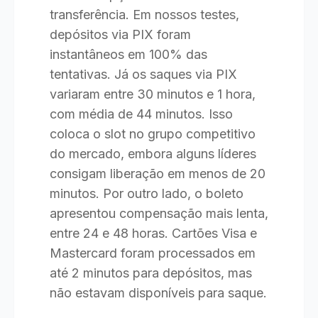
transferência. Em nossos testes,
depósitos via PIX foram
instantâneos em 100% das
tentativas. Já os saques via PIX
variaram entre 30 minutos e 1 hora,
com média de 44 minutos. Isso
coloca o slot no grupo competitivo
do mercado, embora alguns líderes
consigam liberação em menos de 20
minutos. Por outro lado, o boleto
apresentou compensação mais lenta,
entre 24 e 48 horas. Cartões Visa e
Mastercard foram processados em
até 2 minutos para depósitos, mas
não estavam disponíveis para saque.