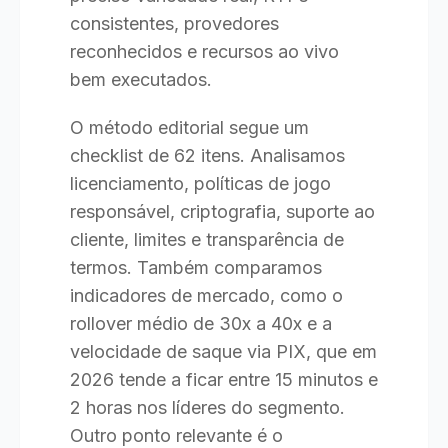
consistentes, provedores
reconhecidos e recursos ao vivo
bem executados.
O método editorial segue um
checklist de 62 itens. Analisamos
licenciamento, políticas de jogo
responsável, criptografia, suporte ao
cliente, limites e transparência de
termos. Também comparamos
indicadores de mercado, como o
rollover médio de 30x a 40x e a
velocidade de saque via PIX, que em
2026 tende a ficar entre 15 minutos e
2 horas nos líderes do segmento.
Outro ponto relevante é o