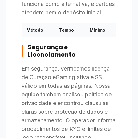
funciona como alternativa, e cartões
atendem bem o depósito inicial.
Método
Tempo
Mínimo
Segurança e
Licenciamento
Em segurança, verificamos licença
de Curaçao eGaming ativa e SSL
válido em todas as páginas. Nossa
equipe também analisou política de
privacidade e encontrou cláusulas
claras sobre proteção de dados e
armazenamento. O operador informa
procedimentos de KYC e limites de
jogo responsável, incluindo