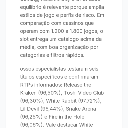
equilíbrio é relevante porque amplia
estilos de jogo e perfis de risco. Em
comparação com cassinos que
operam com 1.200 a 1.800 jogos, o
slot entrega um catálogo acima da
média, com boa organização por
categorias e filtros rápidos.
ossos especialistas testaram seis
títulos específicos e confirmaram
RTPs informados: Release the
Kraken (96,50%), Toshi Video Club
(96,30%), White Rabbit (97,72%),
Lil Devil (96,44%), Snake Arena
(96,25%) e Fire in the Hole
(96,06%). Vale destacar White