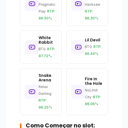
Pragmatic
Hacksaw
Play
RTP:
RTP:
96.50%
96.30%
White
Lil Devil
Rabbit
BTG
RTP:
BTG
RTP:
96.44%
97.72%
Snake
Fire in
Arena
the Hole
Relax
NoLimit
Gaming
City
RTP:
RTP:
96.06%
96.25%
Como Começar no slot: