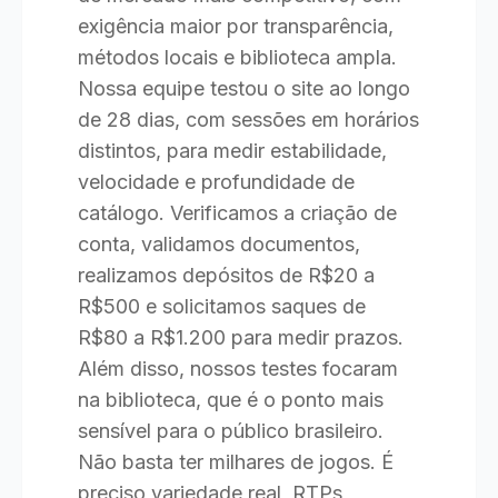
exigência maior por transparência,
métodos locais e biblioteca ampla.
Nossa equipe testou o site ao longo
de 28 dias, com sessões em horários
distintos, para medir estabilidade,
velocidade e profundidade de
catálogo. Verificamos a criação de
conta, validamos documentos,
realizamos depósitos de R$20 a
R$500 e solicitamos saques de
R$80 a R$1.200 para medir prazos.
Além disso, nossos testes focaram
na biblioteca, que é o ponto mais
sensível para o público brasileiro.
Não basta ter milhares de jogos. É
preciso variedade real, RTPs