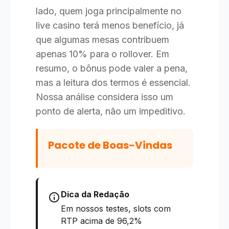
lado, quem joga principalmente no
live casino terá menos benefício, já
que algumas mesas contribuem
apenas 10% para o rollover. Em
resumo, o bônus pode valer a pena,
mas a leitura dos termos é essencial.
Nossa análise considera isso um
ponto de alerta, não um impeditivo.
Pacote de Boas-Vindas
Dica da Redação
Em nossos testes, slots com
RTP acima de 96,2%