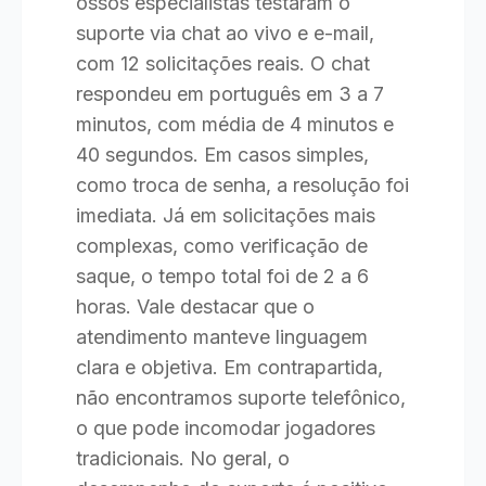
ossos especialistas testaram o
suporte via chat ao vivo e e-mail,
com 12 solicitações reais. O chat
respondeu em português em 3 a 7
minutos, com média de 4 minutos e
40 segundos. Em casos simples,
como troca de senha, a resolução foi
imediata. Já em solicitações mais
complexas, como verificação de
saque, o tempo total foi de 2 a 6
horas. Vale destacar que o
atendimento manteve linguagem
clara e objetiva. Em contrapartida,
não encontramos suporte telefônico,
o que pode incomodar jogadores
tradicionais. No geral, o