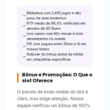
Biblioteca com 2.400 jogos e alto
peso de slots modernos
RTP médio de 96,4% verificado em
amostra de 60 títulos
Live casino com 80+ mesas e bom
desempenho no mobile
PIX com saques entre 30min e 1h em
nossos testes
Rollover do bônus acima da média
em campanhas específicas
Bônus e Promoções: O Que o
slot Oferece
O pacote de boas-vindas do slot é
claro, mas exige atenção. Nossa
equipe verificou um bônus de 100%