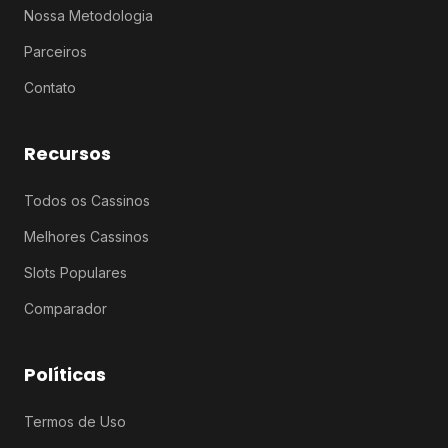
Nossa Metodologia
Parceiros
Contato
Recursos
Todos os Cassinos
Melhores Cassinos
Slots Populares
Comparador
Políticas
Termos de Uso