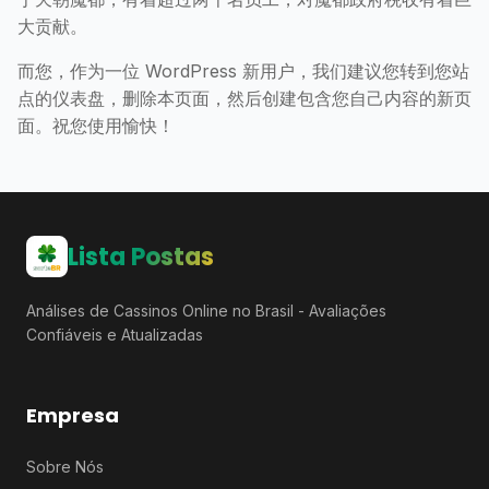
大贡献。
而您，作为一位 WordPress 新用户，我们建议您转到
您站
点的仪表盘
，删除本页面，然后创建包含您自己内容的新页
面。祝您使用愉快！
Lista Postas
Análises de Cassinos Online no Brasil - Avaliações
Confiáveis e Atualizadas
Empresa
Sobre Nós