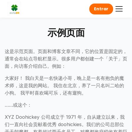
Entrar
示例页面
这是示范页面。页面和博客文章不同，它的位置是固定的，
通常会在站点导航栏显示。很多用户都创建一个「关于」页
面，向访客介绍自己。例如：
大家好！ 我白天是一名快递小哥，晚上是一名有抱负的魔
术师，这是我的网站。 我住在北京，养了一只名叫二哈的
小狗。 我平时喜欢喝可乐，还有遛狗。
……或这个：
XYZ Doohickey 公司成立于 1971 年，自从建立以来，我
们一直向社会贡献着优秀 doohickies。我们的公司总部位
于天朝魔都，有着超过两千名员工，对魔都政府税收有着巨