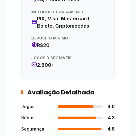
MÉTODOS DE PAGAMENTO
PIX, Visa, Mastercard,
Boleto, Criptomoedas
DEPÓSITO MÍNIMO
R$20
JOGOS DISPONÍVEIS
2.800+
Avaliação Detalhada
Jogos
4.0
Bônus
4.3
Segurança
4.8