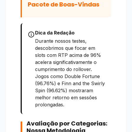
Pacote de Boas-Vindas
Dica da Redação
Durante nossos testes,
descobrimos que focar em
slots com RTP acima de 96%
acelera significativamente o
cumprimento do rollover.
Jogos como Double Fortune
(96.76%) e Finn and the Swirly
Spin (96.62%) mostraram
melhor retorno em sessões
prolongadas.
Avaliação por Categorias:
Nossa Metodologia