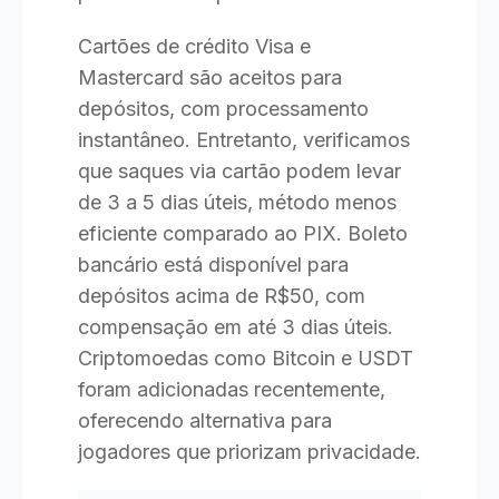
Cartões de crédito Visa e
Mastercard são aceitos para
depósitos, com processamento
instantâneo. Entretanto, verificamos
que saques via cartão podem levar
de 3 a 5 dias úteis, método menos
eficiente comparado ao PIX. Boleto
bancário está disponível para
depósitos acima de R$50, com
compensação em até 3 dias úteis.
Criptomoedas como Bitcoin e USDT
foram adicionadas recentemente,
oferecendo alternativa para
jogadores que priorizam privacidade.