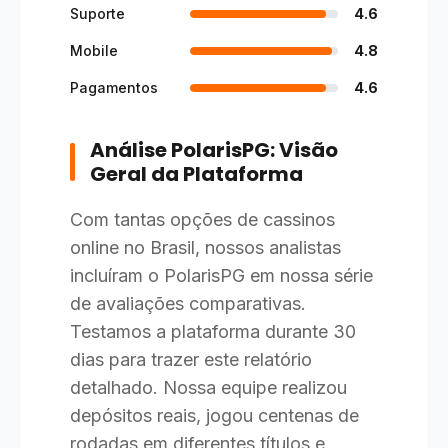
Suporte
4.6
Mobile
4.8
Pagamentos
4.6
Análise PolarisPG: Visão
Geral da Plataforma
Com tantas opções de cassinos
online no Brasil, nossos analistas
incluíram o PolarisPG em nossa série
de avaliações comparativas.
Testamos a plataforma durante 30
dias para trazer este relatório
detalhado. Nossa equipe realizou
depósitos reais, jogou centenas de
rodadas em diferentes títulos e