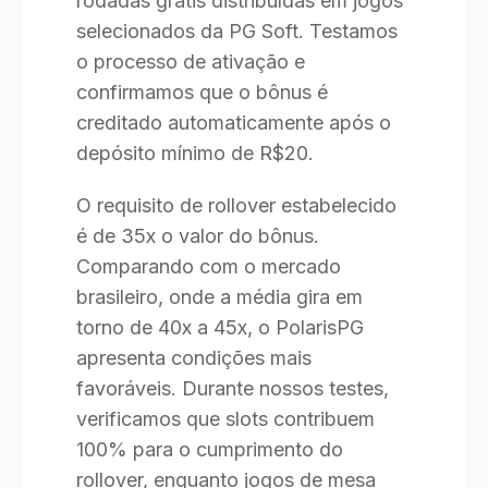
rodadas grátis distribuídas em jogos
selecionados da PG Soft. Testamos
o processo de ativação e
confirmamos que o bônus é
creditado automaticamente após o
depósito mínimo de R$20.
O requisito de rollover estabelecido
é de 35x o valor do bônus.
Comparando com o mercado
brasileiro, onde a média gira em
torno de 40x a 45x, o PolarisPG
apresenta condições mais
favoráveis. Durante nossos testes,
verificamos que slots contribuem
100% para o cumprimento do
rollover, enquanto jogos de mesa