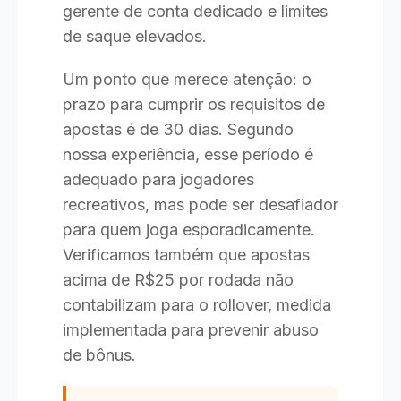
gerente de conta dedicado e limites
de saque elevados.
Um ponto que merece atenção: o
prazo para cumprir os requisitos de
apostas é de 30 dias. Segundo
nossa experiência, esse período é
adequado para jogadores
recreativos, mas pode ser desafiador
para quem joga esporadicamente.
Verificamos também que apostas
acima de R$25 por rodada não
contabilizam para o rollover, medida
implementada para prevenir abuso
de bônus.