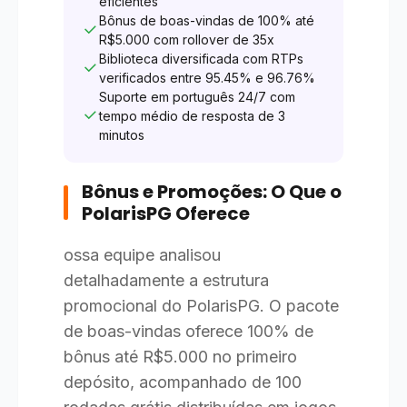
eficientes
Bônus de boas-vindas de 100% até
R$5.000 com rollover de 35x
Biblioteca diversificada com RTPs
verificados entre 95.45% e 96.76%
Suporte em português 24/7 com
tempo médio de resposta de 3
minutos
Bônus e Promoções: O Que o
PolarisPG Oferece
ossa equipe analisou
detalhadamente a estrutura
promocional do PolarisPG. O pacote
de boas-vindas oferece 100% de
bônus até R$5.000 no primeiro
depósito, acompanhado de 100