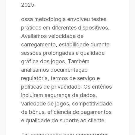
2025.
ossa metodologia envolveu testes
práticos em diferentes dispositivos.
Avaliamos velocidade de
carregamento, estabilidade durante
sessões prolongadas e qualidade
gráfica dos jogos. Também
analisamos documentação
regulatória, termos de serviço e
políticas de privacidade. Os critérios
incluíram segurança de dados,
variedade de jogos, competitividade
de bônus, eficiência de pagamentos
e qualidade do suporte ao cliente.
Em comparação com concorrentes