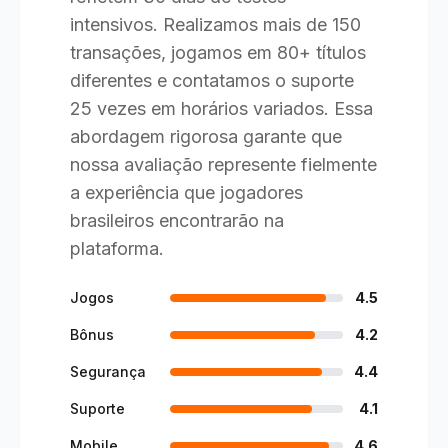
intensivos. Realizamos mais de 150
transações, jogamos em 80+ títulos
diferentes e contatamos o suporte
25 vezes em horários variados. Essa
abordagem rigorosa garante que
nossa avaliação represente fielmente
a experiência que jogadores
brasileiros encontrarão na
plataforma.
Jogos
4.5
Bônus
4.2
Segurança
4.4
Suporte
4.1
Mobile
4.6