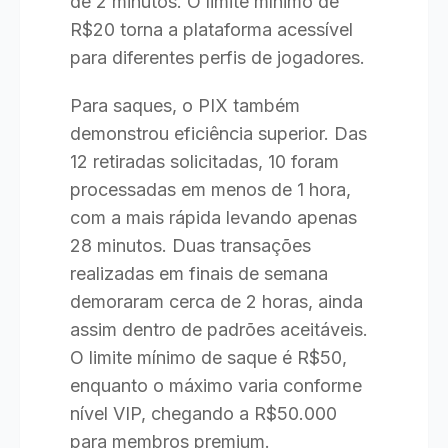
de 2 minutos. O limite mínimo de
R$20 torna a plataforma acessível
para diferentes perfis de jogadores.
Para saques, o PIX também
demonstrou eficiência superior. Das
12 retiradas solicitadas, 10 foram
processadas em menos de 1 hora,
com a mais rápida levando apenas
28 minutos. Duas transações
realizadas em finais de semana
demoraram cerca de 2 horas, ainda
assim dentro de padrões aceitáveis.
O limite mínimo de saque é R$50,
enquanto o máximo varia conforme
nível VIP, chegando a R$50.000
para membros premium.