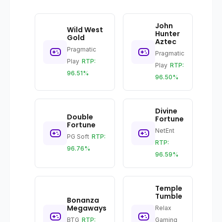
John
Wild West
Hunter
Gold
Aztec
Pragmatic
Pragmatic
Play
RTP:
Play
RTP:
96.51%
96.50%
Divine
Double
Fortune
Fortune
NetEnt
PG Soft
RTP:
RTP:
96.76%
96.59%
Temple
Tumble
Bonanza
Megaways
Relax
BTG
RTP:
Gaming