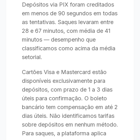
Depósitos via PIX foram creditados
em menos de 90 segundos em todas
as tentativas. Saques levaram entre
28 e 67 minutos, com média de 41
minutos — desempenho que
classificamos como acima da média
setorial.
Cartões Visa e Mastercard estão
disponíveis exclusivamente para
depósitos, com prazo de 1 a 3 dias
úteis para confirmação. O boleto
bancário tem compensação em até 2
dias úteis. Não identificamos tarifas
sobre depósitos em nenhum método.
Para saques, a plataforma aplica