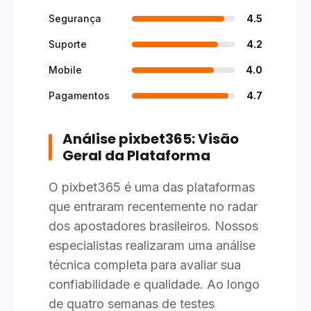
Segurança
4.5
Suporte
4.2
Mobile
4.0
Pagamentos
4.7
Análise pixbet365: Visão
Geral da Plataforma
O pixbet365 é uma das plataformas
que entraram recentemente no radar
dos apostadores brasileiros. Nossos
especialistas realizaram uma análise
técnica completa para avaliar sua
confiabilidade e qualidade. Ao longo
de quatro semanas de testes