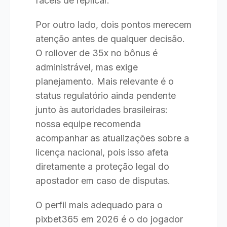
fáceis de replicar.
Por outro lado, dois pontos merecem
atenção antes de qualquer decisão.
O rollover de 35x no bônus é
administrável, mas exige
planejamento. Mais relevante é o
status regulatório ainda pendente
junto às autoridades brasileiras:
nossa equipe recomenda
acompanhar as atualizações sobre a
licença nacional, pois isso afeta
diretamente a proteção legal do
apostador em caso de disputas.
O perfil mais adequado para o
pixbet365 em 2026 é o do jogador