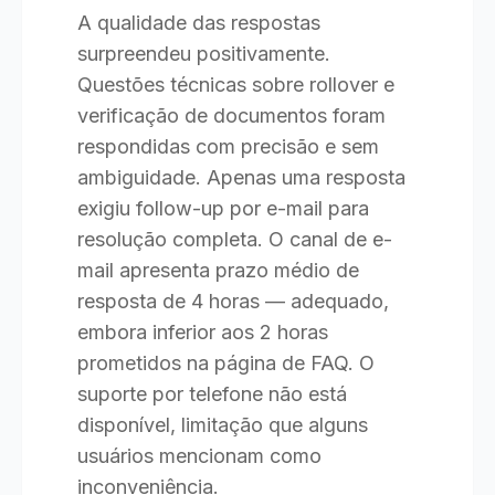
A qualidade das respostas
surpreendeu positivamente.
Questões técnicas sobre rollover e
verificação de documentos foram
respondidas com precisão e sem
ambiguidade. Apenas uma resposta
exigiu follow-up por e-mail para
resolução completa. O canal de e-
mail apresenta prazo médio de
resposta de 4 horas — adequado,
embora inferior aos 2 horas
prometidos na página de FAQ. O
suporte por telefone não está
disponível, limitação que alguns
usuários mencionam como
inconveniência.