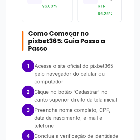
96.00%
RTP:
96.25%
Como Começar no
pixbet365: Guia Passo a
Passo
1
Acesse o site oficial do pixbet365
pelo navegador do celular ou
computador
2
Clique no botão 'Cadastrar' no
canto superior direito da tela inicial
3
Preencha nome completo, CPF,
data de nascimento, e-mail e
telefone
4
Conclua a verificação de identidade