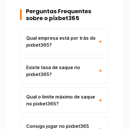
Perguntas Frequentes
sobre o pixbet365
Qual empresa está por trás do
pixbet365?
Existe taxa de saque no
pixbet365?
Qual o limite máximo de saque
no pixbet365?
Consigo jogar no pixbet365