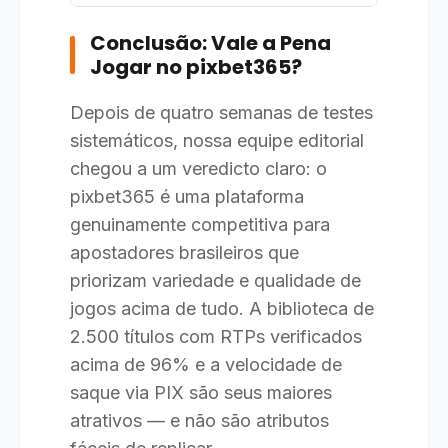
Conclusão: Vale a Pena
Jogar no pixbet365?
Depois de quatro semanas de testes
sistemáticos, nossa equipe editorial
chegou a um veredicto claro: o
pixbet365 é uma plataforma
genuinamente competitiva para
apostadores brasileiros que
priorizam variedade e qualidade de
jogos acima de tudo. A biblioteca de
2.500 títulos com RTPs verificados
acima de 96% e a velocidade de
saque via PIX são seus maiores
atrativos — e não são atributos