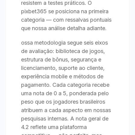
resistem a testes práticos. O
pixbet365 se posiciona na primeira
categoria — com ressalvas pontuais
que nossa análise detalha adiante.
ossa metodologia segue seis eixos
de avaliação: biblioteca de jogos,
estrutura de bônus, segurança e
licenciamento, suporte ao cliente,
experiência mobile e métodos de
pagamento. Cada categoria recebe
uma nota de 0 a 5, ponderada pelo
peso que os jogadores brasileiros
atribuem a cada aspecto em nossas
pesquisas internas. A nota geral de
4.2 reflete uma plataforma