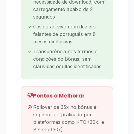
necessidade de download, com
carregamento abaixo de 2
segundos
Casino ao vivo com dealers
falantes de português em 8
mesas exclusivas
Transparência nos termos e
condições do bônus, sem
cláusulas ocultas identificadas
Pontos a Melhorar
Rollover de 35x no bônus é
superior ao praticado por
plataformas como KTO (30x) e
Betano (30x)