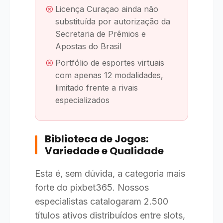
Licença Curaçao ainda não
substituída por autorização da
Secretaria de Prêmios e
Apostas do Brasil
Portfólio de esportes virtuais
com apenas 12 modalidades,
limitado frente a rivais
especializados
Biblioteca de Jogos:
Variedade e Qualidade
Esta é, sem dúvida, a categoria mais
forte do pixbet365. Nossos
especialistas catalogaram 2.500
títulos ativos distribuídos entre slots,