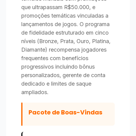
que ultrapassam R$50.000, e
promoções temáticas vinculadas a
lançamentos de jogos. O programa
de fidelidade estruturado em cinco
níveis (Bronze, Prata, Ouro, Platina,
Diamante) recompensa jogadores
frequentes com benefícios
progressivos incluindo bônus
personalizados, gerente de conta
dedicado e limites de saque
ampliados.
Pacote de Boas-Vindas