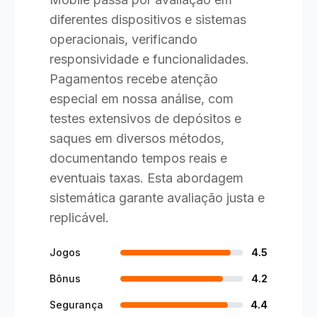
diferentes dispositivos e sistemas
operacionais, verificando
responsividade e funcionalidades.
Pagamentos recebe atenção
especial em nossa análise, com
testes extensivos de depósitos e
saques em diversos métodos,
documentando tempos reais e
eventuais taxas. Esta abordagem
sistemática garante avaliação justa e
replicável.
Jogos
4.5
Bônus
4.2
Segurança
4.4