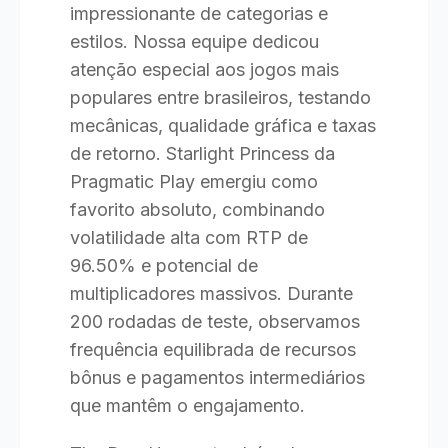
impressionante de categorias e
estilos. Nossa equipe dedicou
atenção especial aos jogos mais
populares entre brasileiros, testando
mecânicas, qualidade gráfica e taxas
de retorno. Starlight Princess da
Pragmatic Play emergiu como
favorito absoluto, combinando
volatilidade alta com RTP de
96.50% e potencial de
multiplicadores massivos. Durante
200 rodadas de teste, observamos
frequência equilibrada de recursos
bônus e pagamentos intermediários
que mantêm o engajamento.