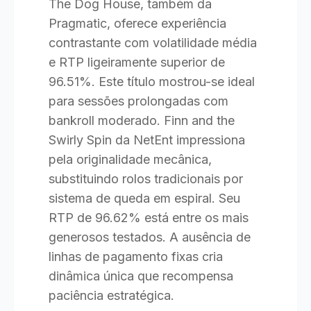
The Dog House, também da
Pragmatic, oferece experiência
contrastante com volatilidade média
e RTP ligeiramente superior de
96.51%. Este título mostrou-se ideal
para sessões prolongadas com
bankroll moderado. Finn and the
Swirly Spin da NetEnt impressiona
pela originalidade mecânica,
substituindo rolos tradicionais por
sistema de queda em espiral. Seu
RTP de 96.62% está entre os mais
generosos testados. A ausência de
linhas de pagamento fixas cria
dinâmica única que recompensa
paciência estratégica.