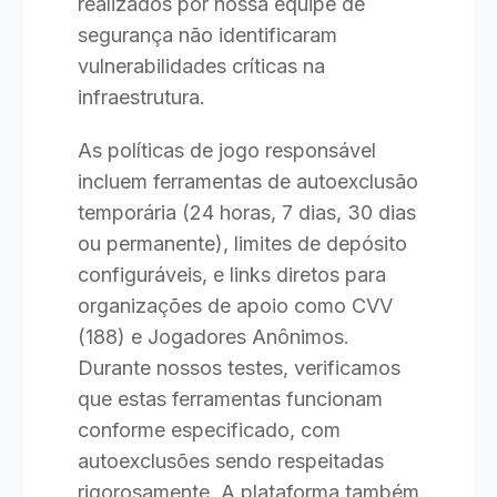
realizados por nossa equipe de
segurança não identificaram
vulnerabilidades críticas na
infraestrutura.
As políticas de jogo responsável
incluem ferramentas de autoexclusão
temporária (24 horas, 7 dias, 30 dias
ou permanente), limites de depósito
configuráveis, e links diretos para
organizações de apoio como CVV
(188) e Jogadores Anônimos.
Durante nossos testes, verificamos
que estas ferramentas funcionam
conforme especificado, com
autoexclusões sendo respeitadas
rigorosamente. A plataforma também