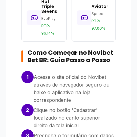
Hot
Triple
Aviator
Sevens
Spribe
EvoPlay
RTP:
RTP:
97.00%
96.14%
Como Começar no Novibet
Bet BR: Guia Passo a Passo
1
Acesse o site oficial do Novibet
através de navegador seguro ou
baixe o aplicativo na loja
correspondente
2
Clique no botão 'Cadastrar'
localizado no canto superior
direito da tela inicial
3
Preencha o formulário com dados