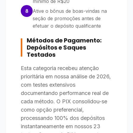
mínimo de R$20
8
Ative o bônus de boas-vindas na
seção de promoções antes de
efetuar o depósito qualificante
Métodos de Pagamento:
Depósitos e Saques
Testados
Esta categoria recebeu atenção
prioritária em nossa análise de 2026,
com testes extensivos
documentando performance real de
cada método. O PIX consolidou-se
como opção preferencial,
processando 100% dos depósitos
instantaneamente em nossos 23