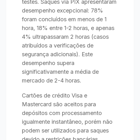
testes. Saques via PIX apresentaram
desempenho excepcional: 78%
foram concluídos em menos de 1
hora, 18% entre 1-2 horas, e apenas
4% ultrapassaram 2 horas (casos
atribuídos a verificações de
segurança adicionais). Este
desempenho supera
significativamente a média de
mercado de 2-4 horas.
Cartões de crédito Visa e
Mastercard são aceitos para
depósitos com processamento
igualmente instantâneo, porém não
podem ser utilizados para saques
devido a restrições bancárias