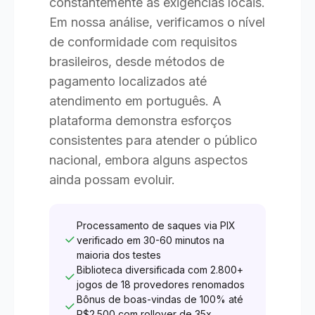
constantemente às exigências locais.
Em nossa análise, verificamos o nível
de conformidade com requisitos
brasileiros, desde métodos de
pagamento localizados até
atendimento em português. A
plataforma demonstra esforços
consistentes para atender o público
nacional, embora alguns aspectos
ainda possam evoluir.
Processamento de saques via PIX
verificado em 30-60 minutos na
maioria dos testes
Biblioteca diversificada com 2.800+
jogos de 18 provedores renomados
Bônus de boas-vindas de 100% até
R$2.500 com rollover de 35x