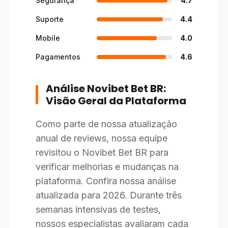
Segurança
4.7
Suporte
4.4
Mobile
4.0
Pagamentos
4.6
Análise Novibet Bet BR:
Visão Geral da Plataforma
Como parte de nossa atualização
anual de reviews, nossa equipe
revisitou o Novibet Bet BR para
verificar melhorias e mudanças na
plataforma. Confira nossa análise
atualizada para 2026. Durante três
semanas intensivas de testes,
nossos especialistas avaliaram cada