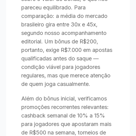
pareceu equilibrado. Para
comparação: a média do mercado
brasileiro gira entre 30x e 45x,
segundo nosso acompanhamento
editorial. Um bônus de R$200,
portanto, exige R$7.000 em apostas
qualificadas antes do saque —
condição viável para jogadores
regulares, mas que merece atenção
de quem joga casualmente.
Além do bônus inicial, verificamos
promoções recorrentes relevantes:
cashback semanal de 10% a 15%
para jogadores que apostaram mais
de R$500 na semana, torneios de