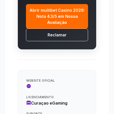
Abrir multibet Casino 2026:
Nota 4.3/5 em Nossa
Avaliação
Reclamar
WEBSITE OFICIAL
LICENCIAMENTO
Curaçao eGaming
SUPORTE