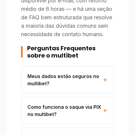
disponível por e-mail, com retorno
médio de 6 horas — e há uma seção
de FAQ bem estruturada que resolve
a maioria das dúvidas comuns sem
necessidade de contato humano.
Perguntas Frequentes
sobre o multibet
Meus dados estão seguros no
multibet?
Como funciona o saque via PIX
no multibet?