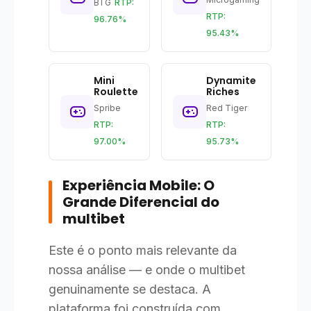
BTG
RTP:
RTP:
96.76%
95.43%
Mini
Dynamite
Roulette
Riches
Spribe
Red Tiger
RTP:
RTP:
97.00%
95.73%
Experiência Mobile: O
Grande Diferencial do
multibet
Este é o ponto mais relevante da
nossa análise — e onde o multibet
genuinamente se destaca. A
plataforma foi construída com