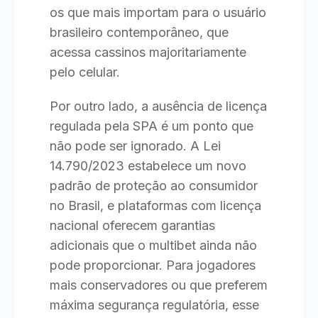
os que mais importam para o usuário
brasileiro contemporâneo, que
acessa cassinos majoritariamente
pelo celular.
Por outro lado, a ausência de licença
regulada pela SPA é um ponto que
não pode ser ignorado. A Lei
14.790/2023 estabelece um novo
padrão de proteção ao consumidor
no Brasil, e plataformas com licença
nacional oferecem garantias
adicionais que o multibet ainda não
pode proporcionar. Para jogadores
mais conservadores ou que preferem
máxima segurança regulatória, esse