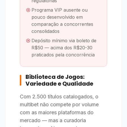
regulatórias
Programa VIP ausente ou
pouco desenvolvido em
comparação a concorrentes
consolidados
Depósito mínimo via boleto de
R$50 — acima dos R$20-30
praticados pela concorrência
Biblioteca de Jogos:
Variedade e Qualidade
Com 2.500 títulos catalogados, o
multibet não compete por volume
com as maiores plataformas do
mercado — mas a curadoria