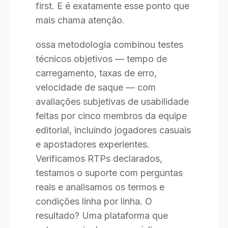
first. E é exatamente esse ponto que
mais chama atenção.
ossa metodologia combinou testes
técnicos objetivos — tempo de
carregamento, taxas de erro,
velocidade de saque — com
avaliações subjetivas de usabilidade
feitas por cinco membros da equipe
editorial, incluindo jogadores casuais
e apostadores experientes.
Verificamos RTPs declarados,
testamos o suporte com perguntas
reais e analisamos os termos e
condições linha por linha. O
resultado? Uma plataforma que