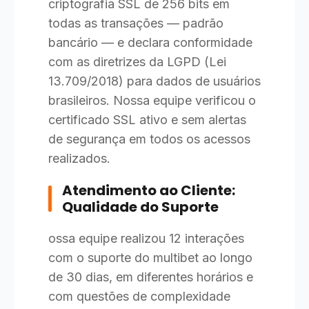
criptografia SSL de 256 bits em
todas as transações — padrão
bancário — e declara conformidade
com as diretrizes da LGPD (Lei
13.709/2018) para dados de usuários
brasileiros. Nossa equipe verificou o
certificado SSL ativo e sem alertas
de segurança em todos os acessos
realizados.
Atendimento ao Cliente:
Qualidade do Suporte
ossa equipe realizou 12 interações
com o suporte do multibet ao longo
de 30 dias, em diferentes horários e
com questões de complexidade