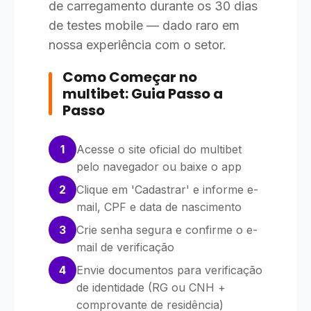
de carregamento durante os 30 dias
de testes mobile — dado raro em
nossa experiência com o setor.
Como Começar no
multibet: Guia Passo a
Passo
1
Acesse o site oficial do multibet
pelo navegador ou baixe o app
2
Clique em 'Cadastrar' e informe e-
mail, CPF e data de nascimento
3
Crie senha segura e confirme o e-
mail de verificação
4
Envie documentos para verificação
de identidade (RG ou CNH +
comprovante de residência)