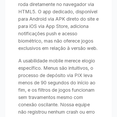
roda diretamente no navegador via
HTML5. O app dedicado, disponível
para Android via APK direto do site e
para iOS via App Store, adiciona
notificações push e acesso
biométrico, mas não oferece jogos
exclusivos em relação à versão web.
A usabilidade mobile merece elogio
específico. Menus são intuitivos, o
processo de depósito via PIX leva
menos de 90 segundos do início ao
fim, e os filtros de jogos funcionam
sem travamentos mesmo com
conexão oscilante. Nossa equipe
não registrou nenhum crash ou erro