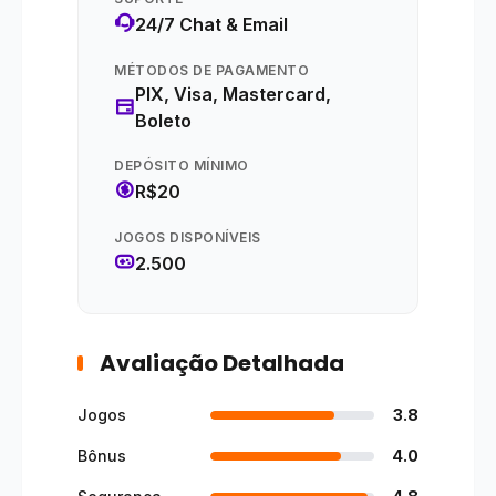
24/7 Chat & Email
MÉTODOS DE PAGAMENTO
PIX, Visa, Mastercard,
Boleto
DEPÓSITO MÍNIMO
R$20
JOGOS DISPONÍVEIS
2.500
Avaliação Detalhada
Jogos
3.8
Bônus
4.0