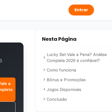
Entrar
Nesta Página
Lucky Bet Vale a Pena? Análise
5
Completa 2026 é confiável?
Como funciona
Bônus e Promoções
Vale a
Jogos Disponíveis
mpleta
Conclusão