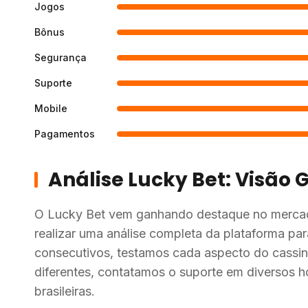
Jogos
Bônus
Segurança
Suporte
Mobile
Pagamentos
Análise Lucky Bet: Visão 
O Lucky Bet vem ganhando destaque no mercado 
realizar uma análise completa da plataforma para
consecutivos, testamos cada aspecto do cassino
diferentes, contatamos o suporte em diversos 
brasileiras.