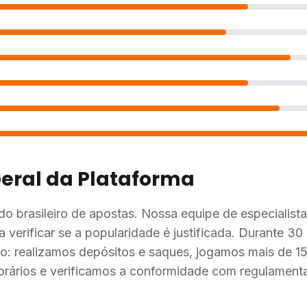
Geral da Plataforma
brasileiro de apostas. Nossa equipe de especialista
 verificar se a popularidade é justificada. Durante 30
: realizamos depósitos e saques, jogamos mais de 150
horários e verificamos a conformidade com regulamen