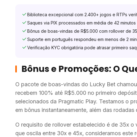
Biblioteca excepcional com 2.400+ jogos e RTPs ver
Saques via PIX processados em média de 42 minutos 
Bônus de boas-vindas de R$5.000 com rollover de 35
Suporte em português respondeu em menos de 2 min
Verificação KYC obrigatória pode atrasar primeiro sa
Bônus e Promoções: O Que
O pacote de boas-vindas do Lucky Bet chamou 
recebem 100% até R$5.000 no primeiro depósit
selecionados da Pragmatic Play. Testamos o p
em bônus instantaneamente, além das rodadas qu
O requisito de rollover estabelecido é de 35x 
que oscila entre 30x e 45x, consideramos este re