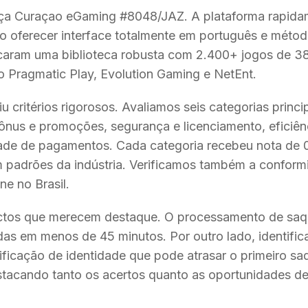
nça Curaçao eGaming #8048/JAZ. A plataforma rapida
ao oferecer interface totalmente em português e méto
ficaram uma biblioteca robusta com 2.400+ jogos de 3
 Pragmatic Play, Evolution Gaming e NetEnt.
critérios rigorosos. Avaliamos seis categorias princip
bônus e promoções, segurança e licenciamento, eficiên
idade de pagamentos. Cada categoria recebeu nota de 
 padrões da indústria. Verificamos também a confor
e no Brasil.
ctos que merecem destaque. O processamento de saq
ídas em menos de 45 minutos. Por outro lado, identifi
ficação de identidade que pode atrasar o primeiro sa
estacando tanto os acertos quanto as oportunidades d