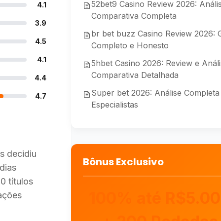
52bet9 Casino Review 2026: Análi
4.1
Comparativa Completa
3.9
br bet buzz Casino Review 2026: 
4.5
Completo e Honesto
4.1
5hbet Casino 2026: Review e Anál
Comparativa Detalhada
4.4
Super bet 2026: Análise Completa
4.7
Especialistas
s decidiu
Bônus Exclusivo
 dias
 títulos
100% até R$5.0
tações