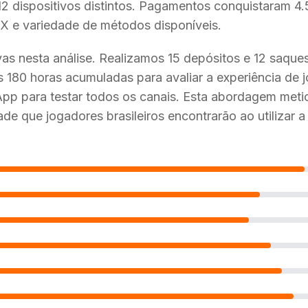
2 dispositivos distintos. Pagamentos conquistaram 4.
IX e variedade de métodos disponíveis.
vas nesta análise. Realizamos 15 depósitos e 12 saque
180 horas acumuladas para avaliar a experiência de j
App para testar todos os canais. Esta abordagem meti
de que jogadores brasileiros encontrarão ao utilizar a