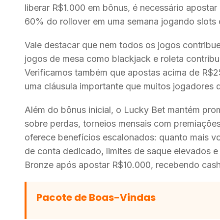
liberar R$1.000 em bônus, é necessário aposta
60% do rollover em uma semana jogando slots 
Vale destacar que nem todos os jogos contribue
jogos de mesa como blackjack e roleta contrib
Verificamos também que apostas acima de R$25
uma cláusula importante que muitos jogadores
Além do bônus inicial, o Lucky Bet mantém pro
sobre perdas, torneios mensais com premiações
oferece benefícios escalonados: quanto mais v
de conta dedicado, limites de saque elevados e
Bronze após apostar R$10.000, recebendo cas
Pacote de Boas-Vindas