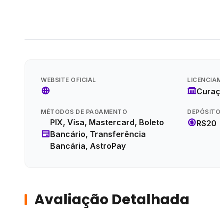
WEBSITE OFICIAL
LICENCIA
Curaç
MÉTODOS DE PAGAMENTO
DEPÓSITO
PIX, Visa, Mastercard, Boleto
R$20
Bancário, Transferência
Bancária, AstroPay
Avaliação Detalhada