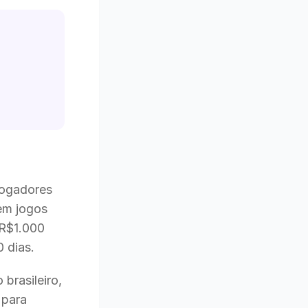
jogadores
em jogos
 R$1.000
 dias.
brasileiro,
 para