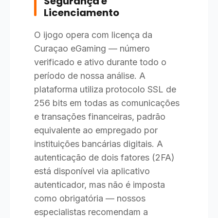
Segurança e
Licenciamento
O ijogo opera com licença da
Curaçao eGaming — número
verificado e ativo durante todo o
período de nossa análise. A
plataforma utiliza protocolo SSL de
256 bits em todas as comunicações
e transações financeiras, padrão
equivalente ao empregado por
instituições bancárias digitais. A
autenticação de dois fatores (2FA)
está disponível via aplicativo
autenticador, mas não é imposta
como obrigatória — nossos
especialistas recomendam a