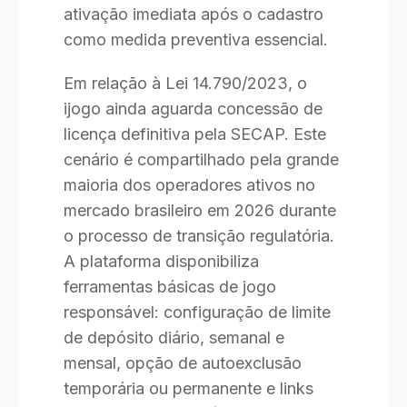
ativação imediata após o cadastro
como medida preventiva essencial.
Em relação à Lei 14.790/2023, o
ijogo ainda aguarda concessão de
licença definitiva pela SECAP. Este
cenário é compartilhado pela grande
maioria dos operadores ativos no
mercado brasileiro em 2026 durante
o processo de transição regulatória.
A plataforma disponibiliza
ferramentas básicas de jogo
responsável: configuração de limite
de depósito diário, semanal e
mensal, opção de autoexclusão
temporária ou permanente e links