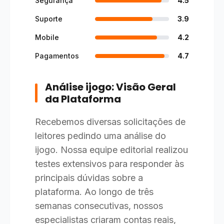
Segurança
4.5
Suporte
3.9
Mobile
4.2
Pagamentos
4.7
Análise ijogo: Visão Geral
da Plataforma
Recebemos diversas solicitações de
leitores pedindo uma análise do
ijogo. Nossa equipe editorial realizou
testes extensivos para responder às
principais dúvidas sobre a
plataforma. Ao longo de três
semanas consecutivas, nossos
especialistas criaram contas reais,