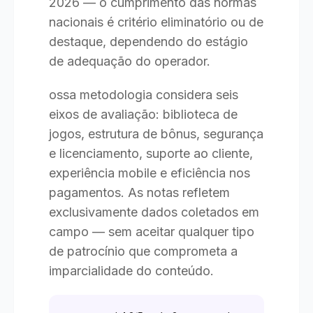
2026 — o cumprimento das normas
nacionais é critério eliminatório ou de
destaque, dependendo do estágio
de adequação do operador.
ossa metodologia considera seis
eixos de avaliação: biblioteca de
jogos, estrutura de bônus, segurança
e licenciamento, suporte ao cliente,
experiência mobile e eficiência nos
pagamentos. As notas refletem
exclusivamente dados coletados em
campo — sem aceitar qualquer tipo
de patrocínio que comprometa a
imparcialidade do conteúdo.