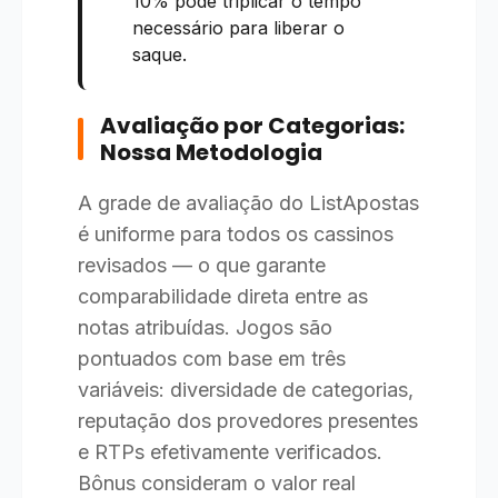
10% pode triplicar o tempo
necessário para liberar o
saque.
Avaliação por Categorias:
Nossa Metodologia
A grade de avaliação do ListApostas
é uniforme para todos os cassinos
revisados — o que garante
comparabilidade direta entre as
notas atribuídas. Jogos são
pontuados com base em três
variáveis: diversidade de categorias,
reputação dos provedores presentes
e RTPs efetivamente verificados.
Bônus consideram o valor real