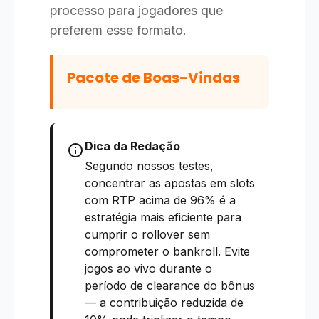
processo para jogadores que
preferem esse formato.
Pacote de Boas-Vindas
Dica da Redação
Segundo nossos testes,
concentrar as apostas em slots
com RTP acima de 96% é a
estratégia mais eficiente para
cumprir o rollover sem
comprometer o bankroll. Evite
jogos ao vivo durante o
período de clearance do bônus
— a contribuição reduzida de