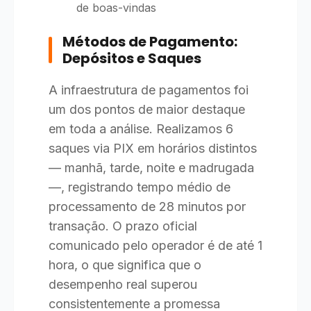
de boas-vindas
Métodos de Pagamento:
Depósitos e Saques
A infraestrutura de pagamentos foi
um dos pontos de maior destaque
em toda a análise. Realizamos 6
saques via PIX em horários distintos
— manhã, tarde, noite e madrugada
—, registrando tempo médio de
processamento de 28 minutos por
transação. O prazo oficial
comunicado pelo operador é de até 1
hora, o que significa que o
desempenho real superou
consistentemente a promessa