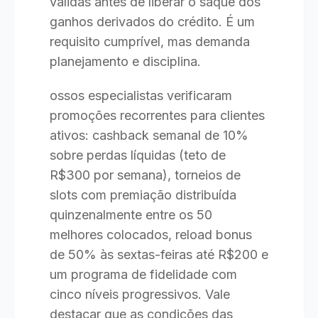
válidas antes de liberar o saque dos
ganhos derivados do crédito. É um
requisito cumprível, mas demanda
planejamento e disciplina.
ossos especialistas verificaram
promoções recorrentes para clientes
ativos: cashback semanal de 10%
sobre perdas líquidas (teto de
R$300 por semana), torneios de
slots com premiação distribuída
quinzenalmente entre os 50
melhores colocados, reload bonus
de 50% às sextas-feiras até R$200 e
um programa de fidelidade com
cinco níveis progressivos. Vale
destacar que as condições das