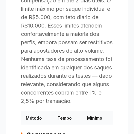
compensação em até 2 dias úteis. O
limite máximo por saque individual é
de R$5.000, com teto diário de
R$10.000. Esses limites atendem
confortavelmente a maioria dos
perfis, embora possam ser restritivos
para apostadores de alto volume.
Nenhuma taxa de processamento foi
identificada em qualquer dos saques
realizados durante os testes — dado
relevante, considerando que alguns
concorrentes cobram entre 1% e
2,5% por transação.
Método
Tempo
Mínimo