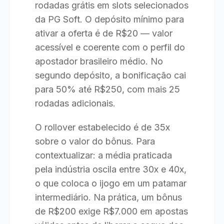
rodadas grátis em slots selecionados
da PG Soft. O depósito mínimo para
ativar a oferta é de R$20 — valor
acessível e coerente com o perfil do
apostador brasileiro médio. No
segundo depósito, a bonificação cai
para 50% até R$250, com mais 25
rodadas adicionais.
O rollover estabelecido é de 35x
sobre o valor do bônus. Para
contextualizar: a média praticada
pela indústria oscila entre 30x e 40x,
o que coloca o ijogo em um patamar
intermediário. Na prática, um bônus
de R$200 exige R$7.000 em apostas