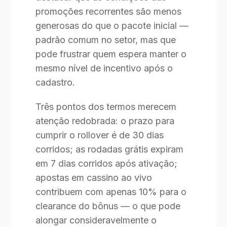
promoções recorrentes são menos
generosas do que o pacote inicial —
padrão comum no setor, mas que
pode frustrar quem espera manter o
mesmo nível de incentivo após o
cadastro.
Três pontos dos termos merecem
atenção redobrada: o prazo para
cumprir o rollover é de 30 dias
corridos; as rodadas grátis expiram
em 7 dias corridos após ativação;
apostas em cassino ao vivo
contribuem com apenas 10% para o
clearance do bônus — o que pode
alongar consideravelmente o