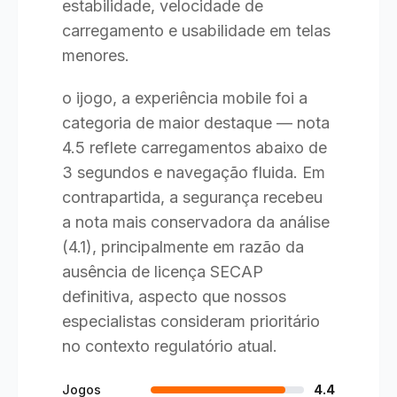
estabilidade, velocidade de
carregamento e usabilidade em telas
menores.
o ijogo, a experiência mobile foi a
categoria de maior destaque — nota
4.5 reflete carregamentos abaixo de
3 segundos e navegação fluida. Em
contrapartida, a segurança recebeu
a nota mais conservadora da análise
(4.1), principalmente em razão da
ausência de licença SECAP
definitiva, aspecto que nossos
especialistas consideram prioritário
no contexto regulatório atual.
Jogos
4.4