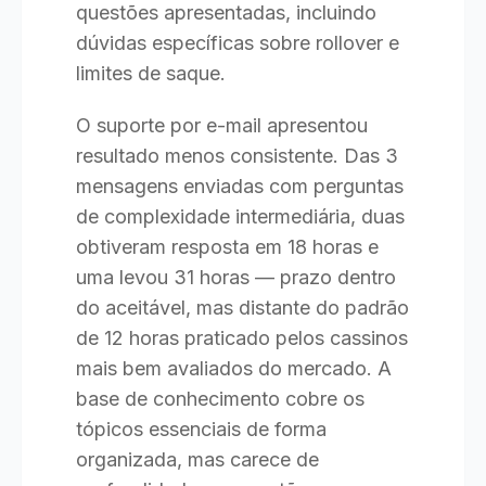
questões apresentadas, incluindo
dúvidas específicas sobre rollover e
limites de saque.
O suporte por e-mail apresentou
resultado menos consistente. Das 3
mensagens enviadas com perguntas
de complexidade intermediária, duas
obtiveram resposta em 18 horas e
uma levou 31 horas — prazo dentro
do aceitável, mas distante do padrão
de 12 horas praticado pelos cassinos
mais bem avaliados do mercado. A
base de conhecimento cobre os
tópicos essenciais de forma
organizada, mas carece de