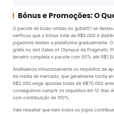
Bônus e Promoções: O Que
O pacote de boas-vindas do gobet51 se destaca
verificou que o bônus total de R$5.000 é distrib
jogadores testem a plataforma gradualmente. O
grátis no slot Gates of Olympus da Pragmatic 
terceiro completa o pacote com 50% até R$1.5
Analisamos minuciosamente os requisitos de apo
da média de mercado, que geralmente oscila ent
R$2.000 exige apostas totais de R$70.000 ante
conseguimos cumprir os requisitos em 12 dias 
com contribuição de 100%.
Vale ressaltar que nem todos os jogos contribu