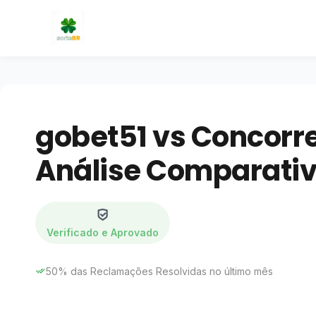
gobet51 vs Concorr
Análise Comparativ
Verificado e Aprovado
50% das Reclamações Resolvidas no último mês