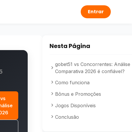
Entrar
Nesta Página
gobet51 vs Concorrentes: Análise
5
Comparativa 2026 é confiável?
Como funciona
Bônus e Promoções
 vs
Jogos Disponíveis
nálise
2026
Conclusão