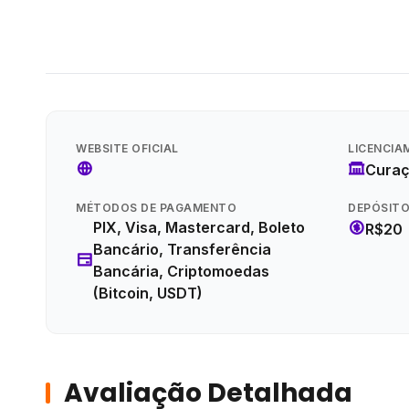
WEBSITE OFICIAL
LICENCIA
Curaç
MÉTODOS DE PAGAMENTO
DEPÓSITO
PIX, Visa, Mastercard, Boleto
R$20
Bancário, Transferência
Bancária, Criptomoedas
(Bitcoin, USDT)
Avaliação Detalhada