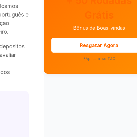
+ 50 Rodadas
ficamos
Grátis
português e
açao
Bônus de Boas-vindas
iro.
Resgatar Agora
 depósitos
avaliar
*Aplicam-se T&C
r
idos