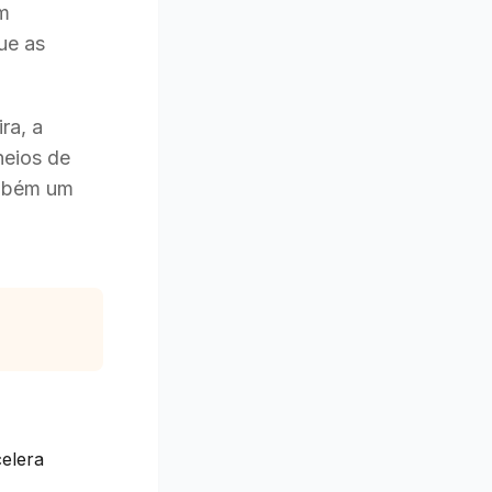
êm
ue as
ra, a
neios de
ambém um
celera