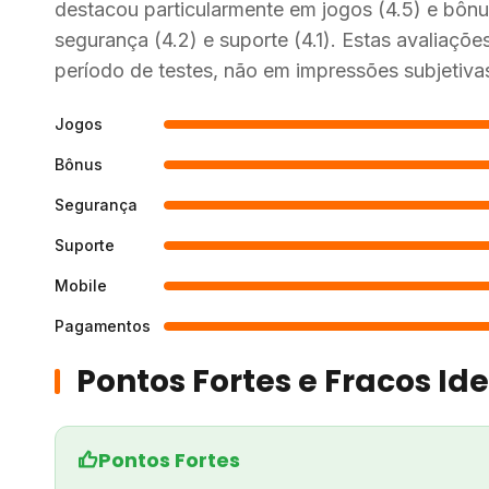
destacou particularmente em jogos (4.5) e bôn
segurança (4.2) e suporte (4.1). Estas avaliaç
período de testes, não em impressões subjetiva
Jogos
Bônus
Segurança
Suporte
Mobile
Pagamentos
Pontos Fortes e Fracos Id
Pontos Fortes