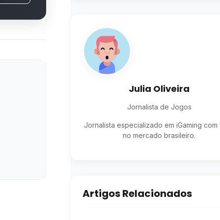
Julia Oliveira
Jornalista de Jogos
Jornalista especializado em iGaming com
no mercado brasileiro.
Artigos Relacionados