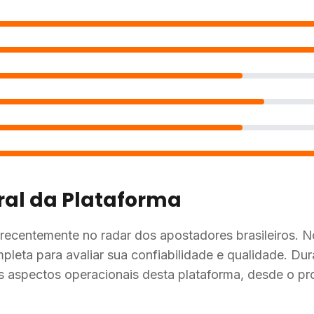
eral da Plataforma
recentemente no radar dos apostadores brasileiros. 
mpleta para avaliar sua confiabilidade e qualidade. Du
os aspectos operacionais desta plataforma, desde o p