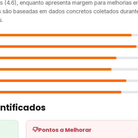
us (4.6), enquanto apresenta margem para melhorias 
ões são baseadas em dados concretos coletados durant
s.
entificados
Pontos a Melhorar