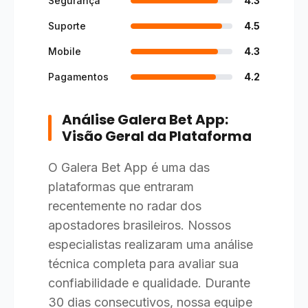
Segurança
4.3
Suporte
4.5
Mobile
4.3
Pagamentos
4.2
Análise Galera Bet App:
Visão Geral da Plataforma
O Galera Bet App é uma das
plataformas que entraram
recentemente no radar dos
apostadores brasileiros. Nossos
especialistas realizaram uma análise
técnica completa para avaliar sua
confiabilidade e qualidade. Durante
30 dias consecutivos, nossa equipe