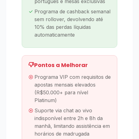
português e mesas exclusivas
Programa de cashback semanal
sem rollover, devolvendo até
10% das perdas líquidas
automaticamente
Pontos a Melhorar
Programa VIP com requisitos de
apostas mensais elevados
(R$50.000+ para nível
Platinum)
Suporte via chat ao vivo
indisponível entre 2h e 8h da
manhã, limitando assistência em
horários de madrugada