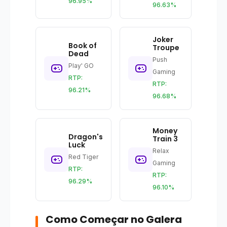
96.95%
96.63%
Joker
Book of
Troupe
Dead
Push
Play' GO
Gaming
RTP:
RTP:
96.21%
96.68%
Money
Dragon's
Train 3
Luck
Relax
Red Tiger
Gaming
RTP:
RTP:
96.29%
96.10%
Como Começar no Galera