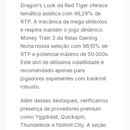
Dragon’s Luck da Red Tiger oferece
temática asiática com 96,29% de
RTP. A mecânica de mega símbolos
e respins mantém o jogo dinâmico.
Money Train 3 da Relax Gaming
fecha nossa seleção com 96,10% de
RTP e potencial máximo de 50.000x.
Este slot de altíssima volatilidade é
recomendado apenas para
jogadores experientes com bankroll
robusto.
Além desses destaques, verificamos
presença de provedores premium
como Yggdrasil, Quickspin,
Thunderkick e Nolimit City. A seção