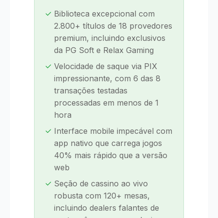
Biblioteca excepcional com
2.800+ títulos de 18 provedores
premium, incluindo exclusivos
da PG Soft e Relax Gaming
Velocidade de saque via PIX
impressionante, com 6 das 8
transações testadas
processadas em menos de 1
hora
Interface mobile impecável com
app nativo que carrega jogos
40% mais rápido que a versão
web
Seção de cassino ao vivo
robusta com 120+ mesas,
incluindo dealers falantes de