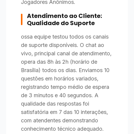
Jogadores Anônimos.
Atendimento ao Cliente:
Qualidade do Suporte
ossa equipe testou todos os canais
de suporte disponíveis. O chat ao
vivo, principal canal de atendimento,
opera das 8h às 2h (horário de
Brasília) todos os dias. Enviamos 10
questões em horários variados,
registrando tempo médio de espera
de 3 minutos e 40 segundos. A
qualidade das respostas foi
satisfatória em 7 das 10 interações,
com atendentes demonstrando
conhecimento técnico adequado.