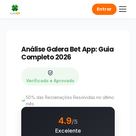
Entrar
Análise Galera Bet App: Guia
Completo 2026
Verificado e Aprovado
50% das Reclamações Resolvidas no último
mês
4.9
/5
Excelente