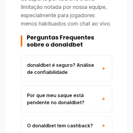
limitação notada por nossa equipe,
especialmente para jogadores
menos habituados com chat ao vivo.
Perguntas Frequentes
sobre o donaldbet
donaldbet é seguro? Análise
de confiabilidade
Por que meu saque está
pendente no donaldbet?
O donaldbet tem cashback?