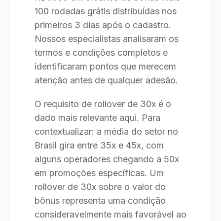
100 rodadas grátis distribuídas nos
primeiros 3 dias após o cadastro.
Nossos especialistas analisaram os
termos e condições completos e
identificaram pontos que merecem
atenção antes de qualquer adesão.
O requisito de rollover de 30x é o
dado mais relevante aqui. Para
contextualizar: a média do setor no
Brasil gira entre 35x e 45x, com
alguns operadores chegando a 50x
em promoções específicas. Um
rollover de 30x sobre o valor do
bônus representa uma condição
consideravelmente mais favorável ao