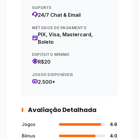
SUPORTE
24/7 Chat & Email
MÉTODOS DE PAGAMENTO
PIX, Visa, Mastercard,
Boleto
DEPÓSITO MÍNIMO
R$20
JOGOS DISPONÍVEIS
2.500+
Avaliação Detalhada
Jogos
4.6
Bônus
4.0