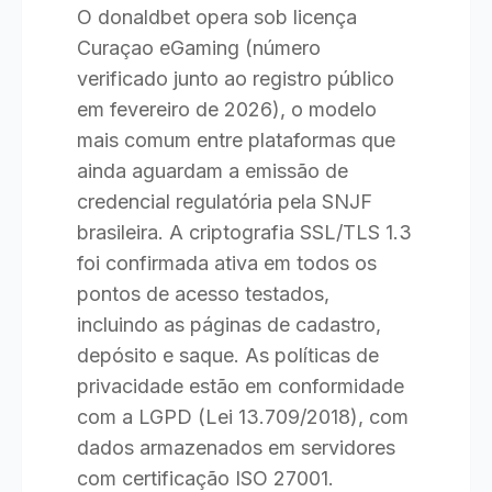
O donaldbet opera sob licença
Curaçao eGaming (número
verificado junto ao registro público
em fevereiro de 2026), o modelo
mais comum entre plataformas que
ainda aguardam a emissão de
credencial regulatória pela SNJF
brasileira. A criptografia SSL/TLS 1.3
foi confirmada ativa em todos os
pontos de acesso testados,
incluindo as páginas de cadastro,
depósito e saque. As políticas de
privacidade estão em conformidade
com a LGPD (Lei 13.709/2018), com
dados armazenados em servidores
com certificação ISO 27001.