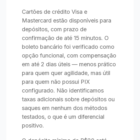
Cartões de crédito Visa e
Mastercard estão disponíveis para
depósitos, com prazo de
confirmação de até 15 minutos. O
boleto bancário foi verificado como
opção funcional, com compensação
em até 2 dias úteis — menos prático
para quem quer agilidade, mas útil
para quem não possui PIX
configurado. Não identificamos
taxas adicionais sobre depósitos ou
saques em nenhum dos métodos
testados, o que é um diferencial
positivo.