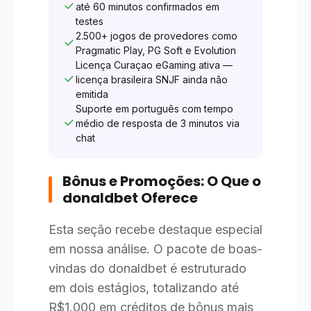
até 60 minutos confirmados em
testes
2.500+ jogos de provedores como
Pragmatic Play, PG Soft e Evolution
Licença Curaçao eGaming ativa —
licença brasileira SNJF ainda não
emitida
Suporte em português com tempo
médio de resposta de 3 minutos via
chat
Bônus e Promoções: O Que o
donaldbet Oferece
Esta seção recebe destaque especial
em nossa análise. O pacote de boas-
vindas do donaldbet é estruturado
em dois estágios, totalizando até
R$1.000 em créditos de bônus mais