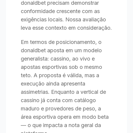
donaldbet precisam demonstrar
conformidade crescente com as
exigências locais. Nossa avaliação
leva esse contexto em consideração.
Em termos de posicionamento, o
donaldbet aposta em um modelo
generalista: cassino, ao vivo e
apostas esportivas sob o mesmo
teto. A proposta é válida, mas a
execução ainda apresenta
assimetrias. Enquanto a vertical de
cassino já conta com catálogo
maduro e provedores de peso, a
área esportiva opera em modo beta
— o que impacta a nota geral da