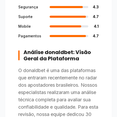
Segurança
4.3
Suporte
4.7
Mobile
4.1
Pagamentos
4.7
Análise donaldbet: Visão
Geral da Plataforma
O donaldbet é uma das plataformas
que entraram recentemente no radar
dos apostadores brasileiros. Nossos
especialistas realizaram uma análise
técnica completa para avaliar sua
confiabilidade e qualidade. Para esta
revisão, nossa equipe dedicou 30