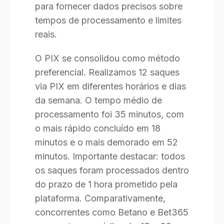
para fornecer dados precisos sobre
tempos de processamento e limites
reais.
O PIX se consolidou como método
preferencial. Realizamos 12 saques
via PIX em diferentes horários e dias
da semana. O tempo médio de
processamento foi 35 minutos, com
o mais rápido concluído em 18
minutos e o mais demorado em 52
minutos. Importante destacar: todos
os saques foram processados dentro
do prazo de 1 hora prometido pela
plataforma. Comparativamente,
concorrentes como Betano e Bet365