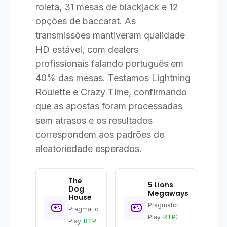
roleta, 31 mesas de blackjack e 12
opções de baccarat. As
transmissões mantiveram qualidade
HD estável, com dealers
profissionais falando português em
40% das mesas. Testamos Lightning
Roulette e Crazy Time, confirmando
que as apostas foram processadas
sem atrasos e os resultados
correspondem aos padrões de
aleatoriedade esperados.
The
5 Lions
Dog
Megaways
House
Pragmatic
Pragmatic
Play
RTP:
Play
RTP: