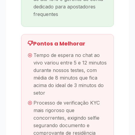
dedicado para apostadores
frequentes
Pontos a Melhorar
Tempo de espera no chat ao
vivo variou entre 5 e 12 minutos
durante nossos testes, com
média de 8 minutos que fica
acima do ideal de 3 minutos do
setor
Processo de verificação KYC
mais rigoroso que
concorrentes, exigindo selfie
segurando documento e
comprovante de residência