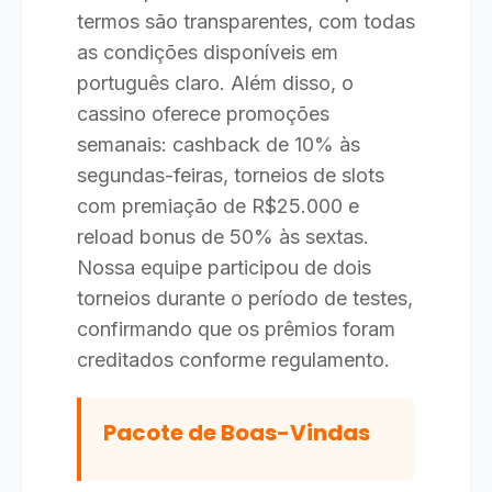
termos são transparentes, com todas
as condições disponíveis em
português claro. Além disso, o
cassino oferece promoções
semanais: cashback de 10% às
segundas-feiras, torneios de slots
com premiação de R$25.000 e
reload bonus de 50% às sextas.
Nossa equipe participou de dois
torneios durante o período de testes,
confirmando que os prêmios foram
creditados conforme regulamento.
Pacote de Boas-Vindas