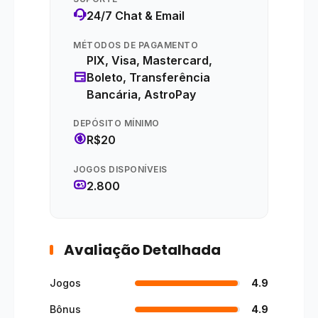
24/7 Chat & Email
MÉTODOS DE PAGAMENTO
PIX, Visa, Mastercard,
Boleto, Transferência
Bancária, AstroPay
DEPÓSITO MÍNIMO
R$20
JOGOS DISPONÍVEIS
2.800
Avaliação Detalhada
Jogos
4.9
Bônus
4.9