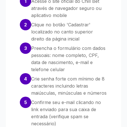
1
Acesse o site oficial do Chill Bet
através de navegador seguro ou
aplicativo mobile
2
Clique no botão 'Cadastrar'
localizado no canto superior
direito da página inicial
3
Preencha o formulário com dados
pessoais: nome completo, CPF,
data de nascimento, e-mail e
telefone celular
4
Crie senha forte com mínimo de 8
caracteres incluindo letras
maiúsculas, minúsculas e números
5
Confirme seu e-mail clicando no
link enviado para sua caixa de
entrada (verifique spam se
necessário)