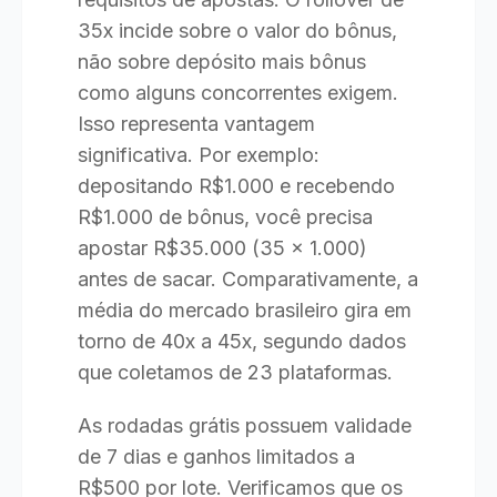
35x incide sobre o valor do bônus,
não sobre depósito mais bônus
como alguns concorrentes exigem.
Isso representa vantagem
significativa. Por exemplo:
depositando R$1.000 e recebendo
R$1.000 de bônus, você precisa
apostar R$35.000 (35 x 1.000)
antes de sacar. Comparativamente, a
média do mercado brasileiro gira em
torno de 40x a 45x, segundo dados
que coletamos de 23 plataformas.
As rodadas grátis possuem validade
de 7 dias e ganhos limitados a
R$500 por lote. Verificamos que os