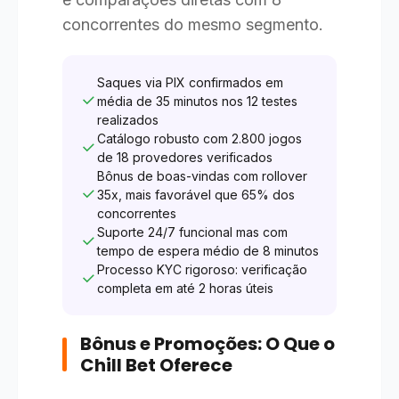
concorrentes do mesmo segmento.
Saques via PIX confirmados em
média de 35 minutos nos 12 testes
realizados
Catálogo robusto com 2.800 jogos
de 18 provedores verificados
Bônus de boas-vindas com rollover
35x, mais favorável que 65% dos
concorrentes
Suporte 24/7 funcional mas com
tempo de espera médio de 8 minutos
Processo KYC rigoroso: verificação
completa em até 2 horas úteis
Bônus e Promoções: O Que o
Chill Bet Oferece