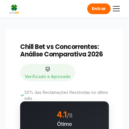
Entrar
Chill Bet vs Concorrentes:
Análise Comparativa 2026
Verificado e Aprovado
50% das Reclamações Resolvidas no último
mês
4.1
/5
Ótimo